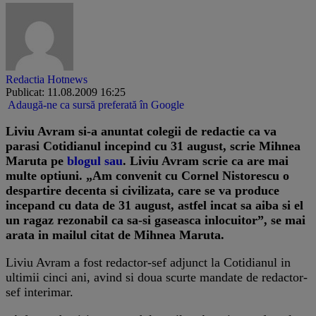
Redactia Hotnews
Publicat: 11.08.2009 16:25
Adaugă-ne ca sursă preferată în Google
Liviu Avram si-a anuntat colegii de redactie ca va
parasi Cotidianul incepind cu 31 august, scrie Mihnea
Maruta pe
blogul sau
. Liviu Avram scrie ca are mai
multe optiuni. „Am convenit cu Cornel Nistorescu o
despartire decenta si civilizata, care se va produce
incepand cu data de 31 august, astfel incat sa aiba si el
un ragaz rezonabil ca sa-si gaseasca inlocuitor”, se mai
arata in mailul citat de Mihnea Maruta.
Liviu Avram a fost redactor-sef adjunct la Cotidianul in
ultimii cinci ani, avind si doua scurte mandate de redactor-
sef interimar.