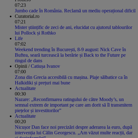
07:23
Jumbo cade în România. Reclamă un mediu operațional dificil
Curatorial.ro
07:21
Mister științific de zeci de ani, elucidat cu ajutorul tablourilor
lui Pollock și Rothko
Life
07:02
Weekend trending în București, 8-9 august: Nick Cave în
Buftea, seară turcească la berărie și Back to the Future pe
ringul de dans
Opinii /
Catiușa Ivanov
07:00
Zona din Grecia accesibilă cu mașina. Plaje sălbatice ca în
Halkidiki și prețuri mai bune
Actualitate
00:30
Nazare: „Reconfirmarea ratingului de către Moody’s, un
semnal extrem de important pe care am dorit să îl transmitem
piețelor și investitorilor”
Actualitate
00:20
Nicușor Dan face noi precizări despre aderarea la euro, după
intervenția lui Călin Georgescu. „Am văzut multe reacții, dar