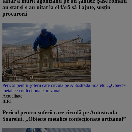
tânăr a murit agonizând pe un șantier. Șase români
au stat și s-au uitat la el fără să-l ajute, susțin
procurorii
Pericol pentru șoferii care circulă pe Autostrada Soarelui. „Obiecte
metalice confecționate artizanal”
Actualitate
IERI
Pericol pentru șoferii care circulă pe Autostrada
Soarelui. „Obiecte metalice confecționate artizanal”