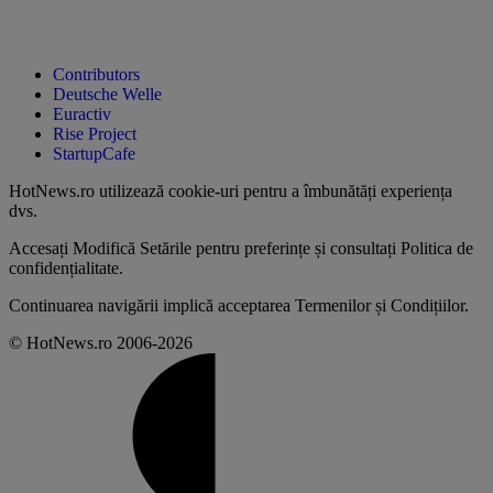
Contributors
Deutsche Welle
Euractiv
Rise Project
StartupCafe
HotNews.ro utilizează
cookie-uri pentru a îmbunătăți experiența
dvs
.
Accesați
Modifică Setările
pentru preferințe și consultați
Politica de
confidențialitate
.
Continuarea navigării implică acceptarea
Termenilor și Condițiilor
.
© HotNews.ro 2006-2026