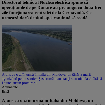
Directorul tehnic al Nuclearelectrica spune că
operațiunile de pe Dunăre au prelungit cu două-trei
zile funcționarea centralei de la Cernavodă. Ce
urmează dacă debitul apei continuă să scadă
Ajuns cu o zi în urmă în Italia din Moldova, un tânăr a murit
agonizând pe un șantier. Șase români au stat și s-au uitat la el fără să-
l ajute, susțin procurorii
Actualitate
IERI
Ajuns cu o zi în urmă în Italia din Moldova, un