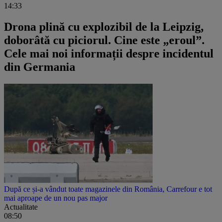
14:33
Drona plină cu explozibil de la Leipzig,
doborâtă cu piciorul. Cine este „eroul”.
Cele mai noi informații despre incidentul
din Germania
După ce și-a vândut toate magazinele din România, Carrefour e tot
mai aproape de un nou pas major
Actualitate
08:50