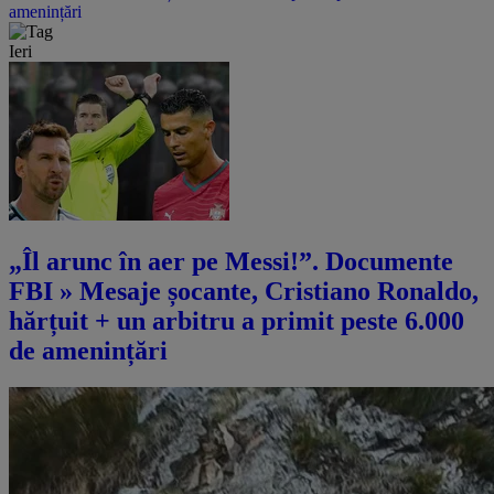
amenințări
Ieri
„Îl arunc în aer pe Messi!”. Documente
FBI » Mesaje șocante, Cristiano Ronaldo,
hărțuit + un arbitru a primit peste 6.000
de amenințări