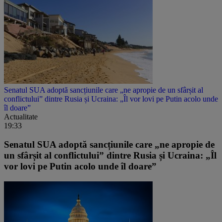
Senatul SUA adoptă sancțiunile care „ne apropie de un sfârșit al
conflictului” dintre Rusia și Ucraina: „Îl vor lovi pe Putin acolo unde
îl doare”
Actualitate
19:33
Senatul SUA adoptă sancțiunile care „ne apropie de
un sfârșit al conflictului” dintre Rusia și Ucraina: „Îl
vor lovi pe Putin acolo unde îl doare”