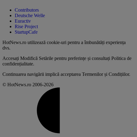
Contributors
Deutsche Welle
Euractiv
Rise Project
StartupCafe
HotNews.ro utilizează
cookie-uri pentru a îmbunătăți experiența
dvs
.
Accesați
Modifică Setările
pentru preferințe și consultați
Politica de
confidențialitate
.
Continuarea navigării implică acceptarea
Termenilor și Condițiilor
.
© HotNews.ro 2006-2026