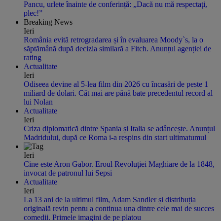
Pancu, urlete înainte de conferință: „Dacă nu mă respectați,
plec!”
Breaking News
Ieri
România evită retrogradarea și în evaluarea Moody`s, la o
săptămână după decizia similară a Fitch. Anunțul agenției de
rating
Actualitate
Ieri
Odiseea devine al 5-lea film din 2026 cu încasări de peste 1
miliard de dolari. Cât mai are până bate precedentul record al
lui Nolan
Actualitate
Ieri
Criza diplomatică dintre Spania și Italia se adâncește. Anunțul
Madridului, după ce Roma i-a respins din start ultimatumul
Ieri
Cine este Aron Gabor. Eroul Revoluției Maghiare de la 1848,
invocat de patronul lui Sepsi
Actualitate
Ieri
La 13 ani de la ultimul film, Adam Sandler și distribuția
originală revin pentu a continua una dintre cele mai de succes
comedii. Primele imagini de pe platou