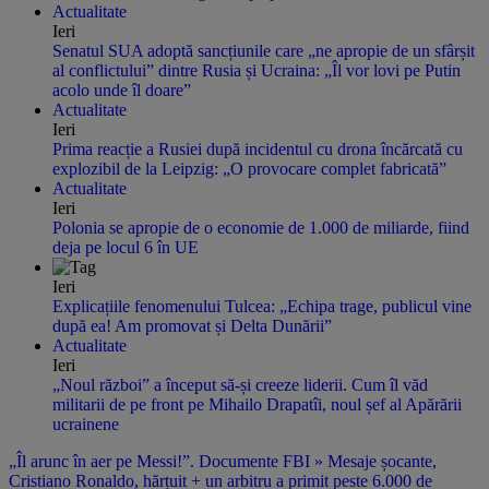
Actualitate
Ieri
Senatul SUA adoptă sancțiunile care „ne apropie de un sfârșit
al conflictului” dintre Rusia și Ucraina: „Îl vor lovi pe Putin
acolo unde îl doare”
Actualitate
Ieri
Prima reacție a Rusiei după incidentul cu drona încărcată cu
explozibil de la Leipzig: „O provocare complet fabricată”
Actualitate
Ieri
Polonia se apropie de o economie de 1.000 de miliarde, fiind
deja pe locul 6 în UE
Ieri
Explicațiile fenomenului Tulcea: „Echipa trage, publicul vine
după ea! Am promovat și Delta Dunării”
Actualitate
Ieri
„Noul război” a început să-și creeze liderii. Cum îl văd
militarii de pe front pe Mihailo Drapatîi, noul șef al Apărării
ucrainene
„Îl arunc în aer pe Messi!”. Documente FBI » Mesaje șocante,
Cristiano Ronaldo, hărțuit + un arbitru a primit peste 6.000 de