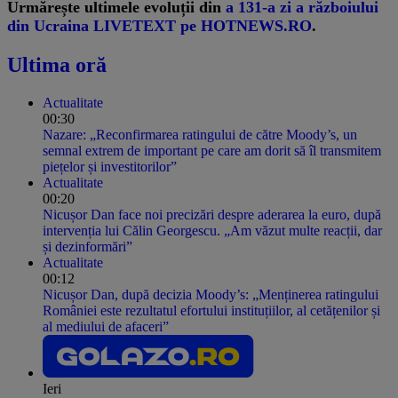
Urmărește ultimele evoluții din
a 131-a zi a războiului
din Ucraina LIVETEXT pe HOTNEWS.RO
.
Ultima oră
Actualitate
00:30
Nazare: „Reconfirmarea ratingului de către Moody’s, un
semnal extrem de important pe care am dorit să îl transmitem
piețelor și investitorilor”
Actualitate
00:20
Nicușor Dan face noi precizări despre aderarea la euro, după
intervenția lui Călin Georgescu. „Am văzut multe reacții, dar
și dezinformări”
Actualitate
00:12
Nicușor Dan, după decizia Moody’s: „Menținerea ratingului
României este rezultatul efortului instituțiilor, al cetățenilor și
al mediului de afaceri”
Ieri