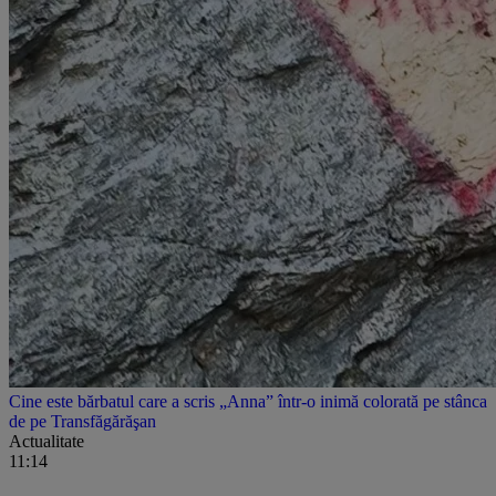
Cine este bărbatul care a scris „Anna” într-o inimă colorată pe stânca
de pe Transfăgărăşan
Actualitate
11:14