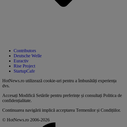
Contributors
Deutsche Welle
Euractiv
Rise Project
StartupCafe
HotNews.ro utilizează
cookie-uri pentru a îmbunătăți experiența
dvs
.
Accesați
Modifică Setările
pentru preferințe și consultați
Politica de
confidențialitate
.
Continuarea navigării implică acceptarea
Termenilor și Condițiilor
.
© HotNews.ro 2006-2026