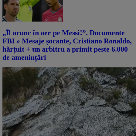
„Îl arunc în aer pe Messi!”. Documente
FBI » Mesaje șocante, Cristiano Ronaldo,
hărțuit + un arbitru a primit peste 6.000
de amenințări