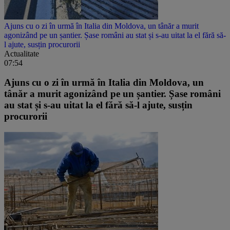
Ajuns cu o zi în urmă în Italia din Moldova, un tânăr a murit
agonizând pe un șantier. Șase români au stat și s-au uitat la el fără să-
l ajute, susțin procurorii
Actualitate
07:54
Ajuns cu o zi în urmă în Italia din Moldova, un
tânăr a murit agonizând pe un șantier. Șase români
au stat și s-au uitat la el fără să-l ajute, susțin
procurorii