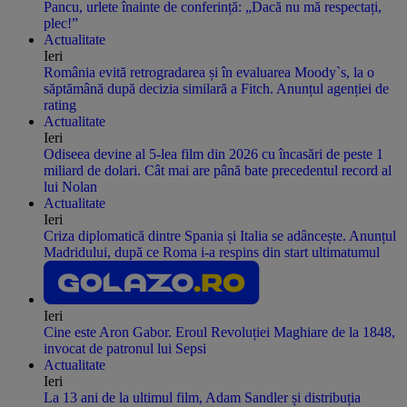
Pancu, urlete înainte de conferință: „Dacă nu mă respectați,
plec!”
Actualitate
Ieri
România evită retrogradarea și în evaluarea Moody`s, la o
săptămână după decizia similară a Fitch. Anunțul agenției de
rating
Actualitate
Ieri
Odiseea devine al 5-lea film din 2026 cu încasări de peste 1
miliard de dolari. Cât mai are până bate precedentul record al
lui Nolan
Actualitate
Ieri
Criza diplomatică dintre Spania și Italia se adâncește. Anunțul
Madridului, după ce Roma i-a respins din start ultimatumul
Ieri
Cine este Aron Gabor. Eroul Revoluției Maghiare de la 1848,
invocat de patronul lui Sepsi
Actualitate
Ieri
La 13 ani de la ultimul film, Adam Sandler și distribuția