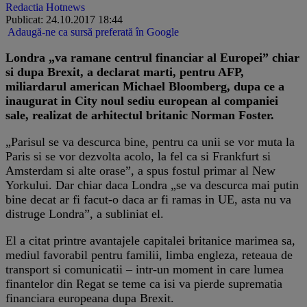
Redactia Hotnews
Publicat: 24.10.2017 18:44
Adaugă-ne ca sursă preferată în Google
Londra „va ramane centrul financiar al Europei” chiar
si dupa Brexit, a declarat marti, pentru AFP,
miliardarul american Michael Bloomberg, dupa ce a
inaugurat in City noul sediu european al companiei
sale, realizat de arhitectul britanic Norman Foster.
„Parisul se va descurca bine, pentru ca unii se vor muta la
Paris si se vor dezvolta acolo, la fel ca si Frankfurt si
Amsterdam si alte orase”, a spus fostul primar al New
Yorkului. Dar chiar daca Londra „se va descurca mai putin
bine decat ar fi facut-o daca ar fi ramas in UE, asta nu va
distruge Londra”, a subliniat el.
El a citat printre avantajele capitalei britanice marimea sa,
mediul favorabil pentru familii, limba engleza, reteaua de
transport si comunicatii – intr-un moment in care lumea
finantelor din Regat se teme ca isi va pierde suprematia
financiara europeana dupa Brexit.