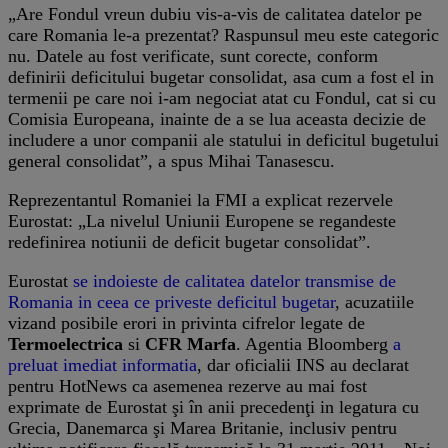
„Are Fondul vreun dubiu vis-a-vis de calitatea datelor pe
care Romania le-a prezentat? Raspunsul meu este categoric
nu. Datele au fost verificate, sunt corecte, conform
definirii deficitului bugetar consolidat, asa cum a fost el in
termenii pe care noi i-am negociat atat cu Fondul, cat si cu
Comisia Europeana, inainte de a se lua aceasta decizie de
includere a unor companii ale statului in deficitul bugetului
general consolidat”, a spus Mihai Tanasescu.
Reprezentantul Romaniei la FMI a explicat rezervele
Eurostat: „La nivelul Uniunii Europene se regandeste
redefinirea notiunii de deficit bugetar consolidat”.
Eurostat
se indoieste de calitatea datelor transmise de
Romania in ceea ce priveste deficitul bugetar
, acuzatiile
vizand posibile erori in privinta cifrelor legate de
Termoelectrica
si
CFR Marfa
. Agentia Bloomberg
a
preluat imediat informatia
, dar oficialii INS au declarat
pentru HotNews ca asemenea rezerve au mai fost
exprimate de Eurostat şi în anii precedenţi in legatura cu
Grecia, Danemarca şi Marea Britanie, inclusiv pentru