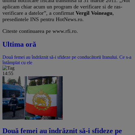
ultima notificare fiscală transmisă la 31 martie 2011. „Noi
aplicam chiar acum un program de verificare si de ras-
verificare a datelor”, a confirmat
Vergil Voineagu
,
presedintele INS pentru HotNews.ro.
Citeste continuarea pe www.rfi.ro.
Ultima oră
Două femei au îndrăznit să-i sfideze pe conducătorii Iranului. Ce s-a
întâmplat cu ele
14:55
Două femei au îndrăznit să-i sfideze pe