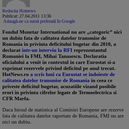
Redactia Hotnews
Publicat: 27.04.2011 13:36
Adaugă-ne ca sursă preferată în Google
Fondul Monetar International nu are „categoric” nici
un dubiu fata de calitatea datelor transmise de
Romania in privinta deficitului bugetar din 2010, a
declarat
intr-un interviu la RFI
reprezentantul
Romaniei la FMI, Mihai Tanasescu. Declaratia
oficialului a venit in contextul in care Eurostat si-a
exprimat rezervele privind deficitul pe anul trecut.
HotNews.ro
a scris luni ca Eurostat se indoieste de
calitatea datelor transmise de Romania
in ceea ce
priveste deficitul bugetar, acuzatiile vizand posibile
erori in privinta cifrelor legate de
Termoelectrica
si
CFR Marfa
.
Daca biroul de statistica al Comisiei Europene are rezerve
fata de calitatea datelor raportate de Romania, FMI nu are
nici un dubiu.