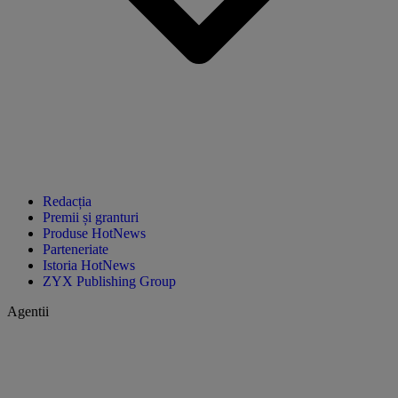
Redacția
Premii și granturi
Produse HotNews
Parteneriate
Istoria HotNews
ZYX Publishing Group
Agentii