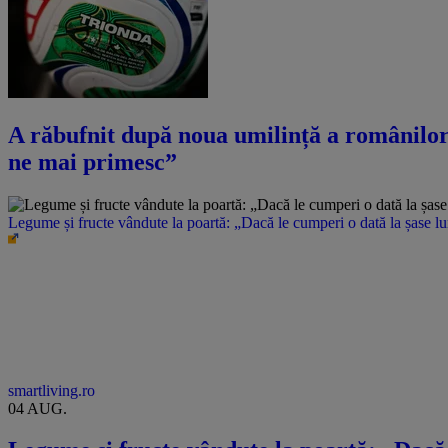
A răbufnit după noua umilință a românilor î
ne mai primesc”
Legume și fructe vândute la poartă: „Dacă le cumperi o dată la șase l
smartliving.ro
04 AUG.