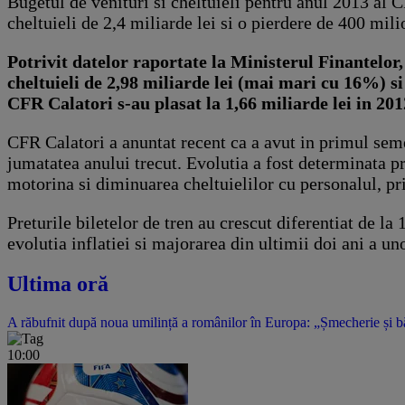
Bugetul de venituri si cheltuieli pentru anul 2013 al C
cheltuieli de 2,4 miliarde lei si o pierdere de 400 mili
Potrivit datelor raportate la Ministerul Finantelor,
cheltuieli de 2,98 miliarde lei (mai mari cu 16%) si 
CFR Calatori s-au plasat la 1,66 miliarde lei in 20
CFR Calatori a anuntat recent ca a avut in primul semes
jumatatea anului trecut. Evolutia a fost determinata pr
motorina si diminuarea cheltuielilor cu personalul, pr
Preturile biletelor de tren au crescut diferentiat de l
evolutia inflatiei si majorarea din ultimii doi ani a u
Ultima oră
A răbufnit după noua umilință a românilor în Europa: „Șmecherie și băta
10:00