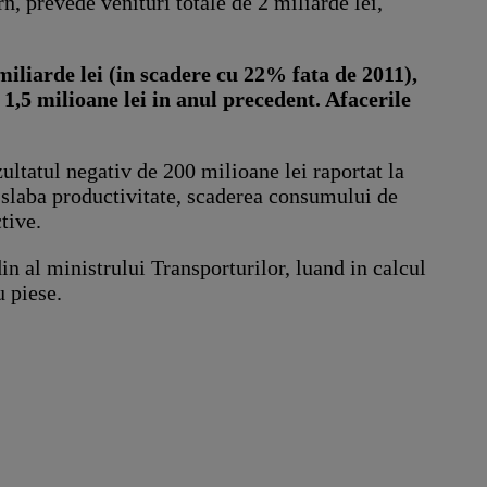
n, prevede venituri totale de 2 miliarde lei,
miliarde lei (in scadere cu 22% fata de 2011),
 1,5 milioane lei in anul precedent. Afacerile
ultatul negativ de 200 milioane lei raportat la
u slaba productivitate, scaderea consumului de
tive.
in al ministrului Transporturilor, luand in calcul
u piese.