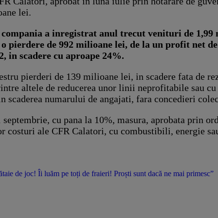
FR Calatori, aprobat in luna iulie prin hotarare de guver
oane lei.
 compania a inregistrat anul trecut venituri de 1,99 
o pierdere de 992 milioane lei, de la un profit net de
12, in scadere cu aproape 24%.
tru pierderi de 139 milioane lei, in scadere fata de rez
intre altele de reducerea unor linii neprofitabile sau c
in scaderea numarului de angajati, fara concedieri colec
a 1 septembrie, cu pana la 10%, masura, aprobata prin ord
nor costuri ale CFR Calatori, cu combustibili, energie sa
ie de joc! Îi luăm pe toți de fraieri! Proști sunt dacă ne mai primesc”