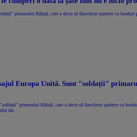
le cumperi o dată la șase luni nu e nicio p
dații" primarului Băluță, care a decis să flancheze șantiere cu borduri 
ajul Europa Unită. Sunt "soldații" primarul
ilul tău