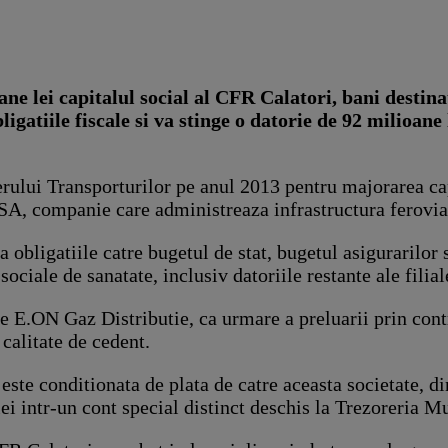
 lei capitalul social al CFR Calatori, bani destinati 
igatiile fiscale si va stinge o datorie de 92 milioane
rului Transporturilor pe anul 2013 pentru majorarea cap
FR SA, companie care administreaza infrastructura ferovia
obligatiile catre bugetul de stat, bugetul asigurarilor 
ciale de sanatate, inclusiv datoriile restante ale filial
 E.ON Gaz Distributie, ca urmare a preluarii prin cont
calitate de cedent.
ste conditionata de plata de catre aceasta societate, di
 intr-un cont special distinct deschis la Trezoreria Mu