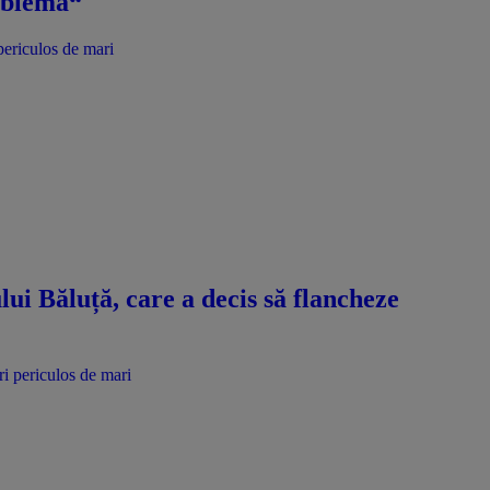
roblemă“
periculos de mari
ui Băluță, care a decis să flancheze