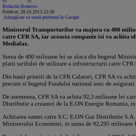
Redactia Hotnews
Publicat: 28.10.2013 22:30
Adaugă-ne ca sursă preferată în Google
Ministerul Transporturilor va majora cu 400 milioane
catre CFR SA, iar aceasta companie isi va achita obl
Mediafax.
Suma de 400 milioane lei se aloca din bugetul Ministe
platii tarifului de utilizare a infrastructurii catre C
Din banii primiti de la CFR Calatori, CFR SA va achita 
precum si bugetul Fondului national unic de asigurari so
De asemenea, CFR SA va achita 92,3 milioane lei catre
Distributie a creantei de la E.ON Energie Romania, in 
Achitarea sumei catre S.C. E.ON Gaz Distributie S.A. e
Ministerului Economiei, in suma de 92,295 milioane lei