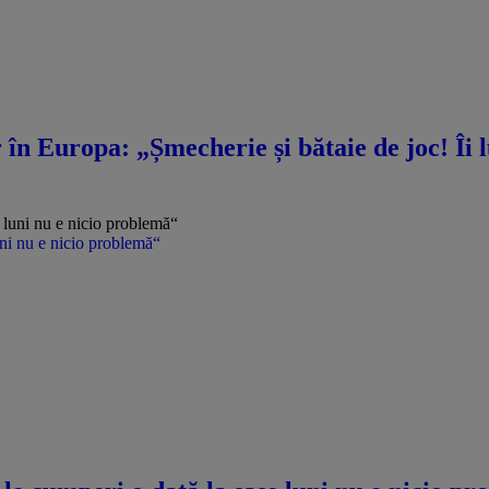
n Europa: „Șmecherie și bătaie de joc! Îi lu
uni nu e nicio problemă“