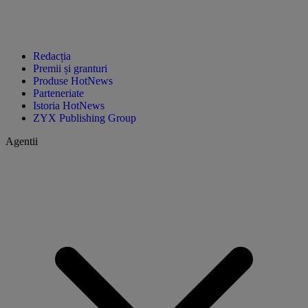
Redacția
Premii și granturi
Produse HotNews
Parteneriate
Istoria HotNews
ZYX Publishing Group
Agentii