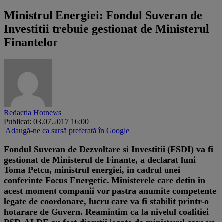
Ministrul Energiei: Fondul Suveran de
Investitii trebuie gestionat de Ministerul
Finantelor
Redactia Hotnews
Publicat: 03.07.2017 16:00
Adaugă-ne ca sursă preferată în Google
Fondul Suveran de Dezvoltare si Investitii (FSDI) va fi
gestionat de Ministerul de Finante, a declarat luni
Toma Petcu, ministrul energiei, in cadrul unei
conferinte Focus Energetic. Ministerele care detin in
acest moment companii vor pastra anumite competente
legate de coordonare, lucru care va fi stabilit printr-o
hotarare de Guvern. Reamintim ca la nivelul coalitiei
PSD-ALDE au fost discutii legate de ministerul care va