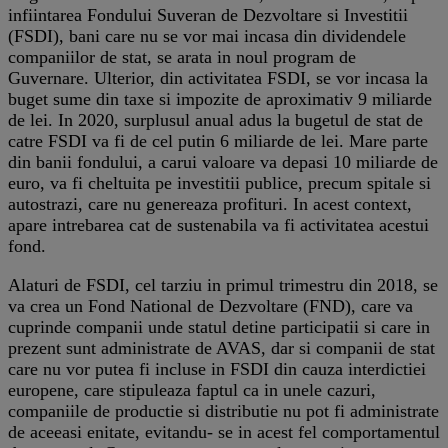
infiintarea Fondului Suveran de Dezvoltare si Investitii
(FSDI), bani care nu se vor mai incasa din dividendele
companiilor de stat, se arata in noul program de
Guvernare. Ulterior, din activitatea FSDI, se vor incasa la
buget sume din taxe si impozite de aproximativ 9 miliarde
de lei. In 2020, surplusul anual adus la bugetul de stat de
catre FSDI va fi de cel putin 6 miliarde de lei. Mare parte
din banii fondului, a carui valoare va depasi 10 miliarde de
euro, va fi cheltuita pe investitii publice, precum spitale si
autostrazi, care nu genereaza profituri. In acest context,
apare intrebarea cat de sustenabila va fi activitatea acestui
fond.
Alaturi de FSDI, cel tarziu in primul trimestru din 2018, se
va crea un Fond National de Dezvoltare (FND), care va
cuprinde companii unde statul detine participatii si care in
prezent sunt administrate de AVAS, dar si companii de stat
care nu vor putea fi incluse in FSDI din cauza interdictiei
europene, care stipuleaza faptul ca in unele cazuri,
companiile de productie si distributie nu pot fi administrate
de aceeasi enitate, evitandu- se in acest fel comportamentul