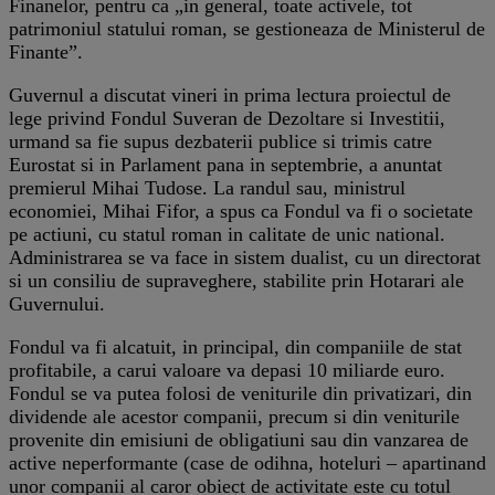
Finanelor, pentru ca „in general, toate activele, tot
patrimoniul statului roman, se gestioneaza de Ministerul de
Finante”.
Guvernul a discutat vineri in prima lectura proiectul de
lege privind Fondul Suveran de Dezoltare si Investitii,
urmand sa fie supus dezbaterii publice si trimis catre
Eurostat si in Parlament pana in septembrie, a anuntat
premierul Mihai Tudose. La randul sau, ministrul
economiei, Mihai Fifor, a spus ca Fondul va fi o societate
pe actiuni, cu statul roman in calitate de unic national.
Administrarea se va face in sistem dualist, cu un directorat
si un consiliu de supraveghere, stabilite prin Hotarari ale
Guvernului.
Fondul va fi alcatuit, in principal, din companiile de stat
profitabile, a carui valoare va depasi 10 miliarde euro.
Fondul se va putea folosi de veniturile din privatizari, din
dividende ale acestor companii, precum si din veniturile
provenite din emisiuni de obligatiuni sau din vanzarea de
active neperformante (case de odihna, hoteluri – apartinand
unor companii al caror obiect de activitate este cu totul