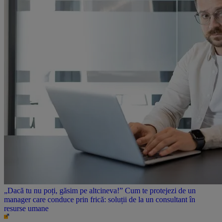
„Dacă tu nu poți, găsim pe altcineva!” Cum te protejezi de un
manager care conduce prin frică: soluții de la un consultant în
resurse umane