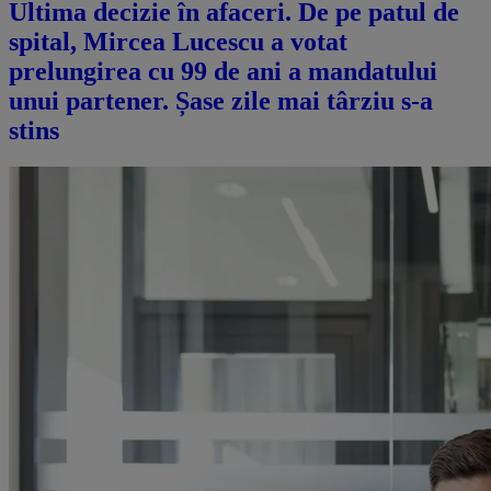
Ultima decizie în afaceri. De pe patul de
spital, Mircea Lucescu a votat
prelungirea cu 99 de ani a mandatului
unui partener. Șase zile mai târziu s-a
stins