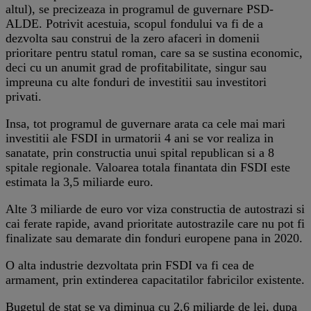
altul), se precizeaza in programul de guvernare PSD-
ALDE. Potrivit acestuia, scopul fondului va fi de a
dezvolta sau construi de la zero afaceri in domenii
prioritare pentru statul roman, care sa se sustina economic,
deci cu un anumit grad de profitabilitate, singur sau
impreuna cu alte fonduri de investitii sau investitori
privati.
Insa, tot programul de guvernare arata ca cele mai mari
investitii ale FSDI in urmatorii 4 ani se vor realiza in
sanatate, prin constructia unui spital republican si a 8
spitale regionale. Valoarea totala finantata din FSDI este
estimata la 3,5 miliarde euro.
Alte 3 miliarde de euro vor viza constructia de autostrazi si
cai ferate rapide, avand prioritate autostrazile care nu pot fi
finalizate sau demarate din fonduri europene pana in 2020.
O alta industrie dezvoltata prin FSDI va fi cea de
armament, prin extinderea capacitatilor fabricilor existente.
Bugetul de stat se va diminua cu 2,6 miliarde de lei, dupa