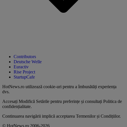
Contributors
Deutsche Welle
Euractiv
Rise Project
StartupCafe
HotNews.ro utilizează
cookie-uri pentru a îmbunătăți experiența
dvs
.
Accesați
Modifică Setările
pentru preferințe și consultați
Politica de
confidențialitate
.
Continuarea navigării implică acceptarea
Termenilor și Condițiilor
.
© HotNews.ro 2006-2026