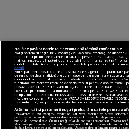
Nouă ne pasă ca datele tale personale să rămână confidențiale
Noi și partenerii noștri
1017
stocăm și/sau accesăm informații pe dispozitivul
unici pentru prelucrarea datelor cu caracter personal. Puteți accepta sau ge
mai jos, respectiv vă puteți opune utilizării unui interes legitim în ori
confidențialitate. Aceste alegeri vor fi raportate partenerilor noștri și nu 
detalii
Noi si partenerii nostri (retelele de socializare si agentiile de publicitate p
de servicii de date analitice) prelucram date pentru a permite website-ului 
continutul si anunturile publicitare afisate in functie de interesele si/s
functionalitati aferente retelelor de socializare si pentru a analiza traficul 
prevazute de art. 15-22 din GDPR in legatura cu prelucrarea datelor cu carac
exercitate prin modalitatea indicata
aici
. Prin click pe “ACCEPT TOATE”, accep
de tip Cookie, care implica inclusiv acceptul dvs. cu privire la stocarea/acce
ii cu care colaboram. Prin click pe “VREAU SA MODIFIC SETARILE INDIVIDUA
mod individual, mai putin cele legate de cookie strict necesare pentru funct
Atât noi, cât și partenerii noștri prelucrăm datele pentru a ofe
Dezvoltarea și îmbunătățirea serviciilor. Utilizarea profilurilor pentru selectare
performanței reclamelor. Stocarea și/sau accesarea informațiilor de pe un dispozitiv. U
publicității personalizate. Crearea profilurilor de conținut personalizat. Crearea profi
Măsurarea performanței conținutului. Înțelegerea publicului prin statistici sau combinaț
de date limitate pentru a selecta publicitatea. Utilizarea datelor limitate pentru a selec