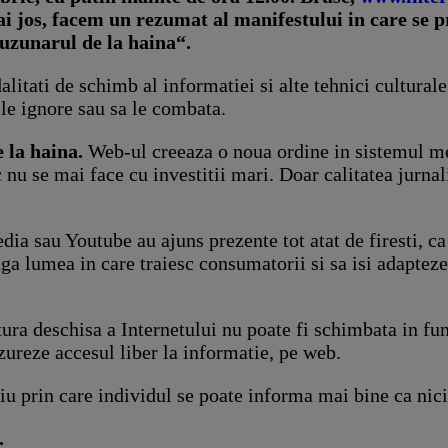
i jos, facem un rezumat al manifestului in care se pr
buzunarul de la haina“.
alitati de schimb al informatiei si alte tehnici cultural
 le ignore sau sa le combata.
 la haina.
Web-ul creeaza o noua ordine in sistemul med
 nu se mai face cu investitii mari. Doar calitatea jurna
dia sau Youtube au ajuns prezente tot atat de firesti, ca
a lumea in care traiesc consumatorii si sa isi adapteze
ura deschisa a Internetului nu poate fi schimbata in fun
zureze accesul liber la informatie, pe web.
iu prin care individul se poate informa mai bine ca nic
.