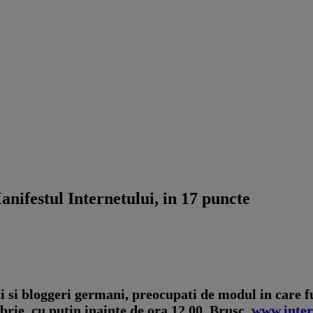
anifestul Internetului, in 17 puncte
ti si bloggeri germani, preocupati de modul in care 
brie, cu putin inainte de ora 12.00. Brusc,
www.inter