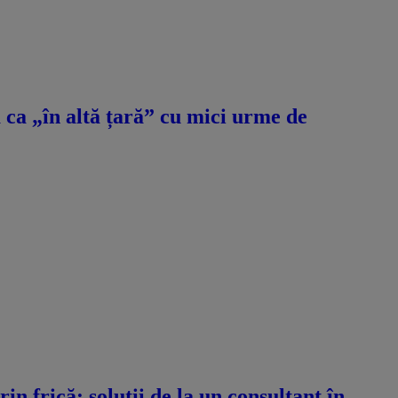
ca „în altă țară” cu mici urme de
n frică: soluții de la un consultant în