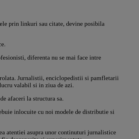
ele prin linkuri sau citate, devine posibila
ce.
fesionisti, diferenta nu se mai face intre
olata. Jurnalistii, enciclopedistii si pamfletarii
ucru valabil si in ziua de azi.
e afaceri la structura sa.
uie inlocuite cu noi modele de distributie si
ea atentiei asupra unor continuturi jurnalistice