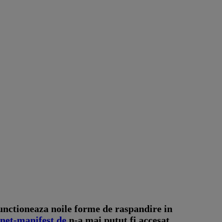
functioneaza noile forme de raspandire in
net-manifest.de
n-a mai putut fi accesat.