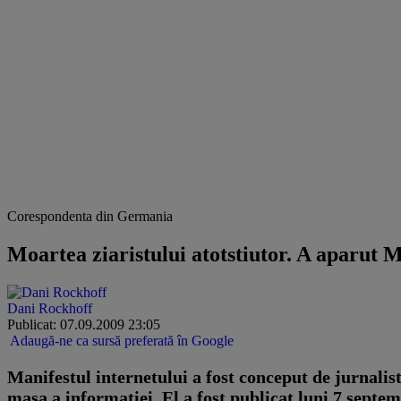
Corespondenta din Germania
Moartea ziaristului atotstiutor. A aparut M
Dani Rockhoff
Publicat: 07.09.2009 23:05
Adaugă-ne ca sursă preferată în Google
Manifestul internetului a fost conceput de jurnalis
masa a informatiei.
El a fost publicat luni 7 septem