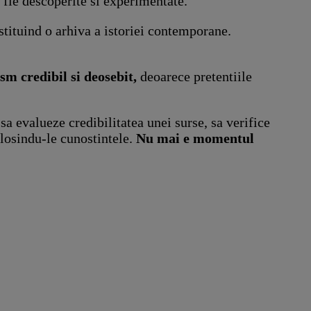
 fie descoperite si experimentate.
stituind o arhiva a istoriei contemporane.
sm credibil si deosebit,
deoarece pretentiile
sa evalueze credibilitatea unei surse, sa verifice
olosindu-le cunostintele.
Nu mai e momentul