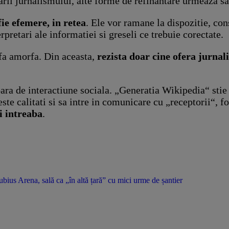
arii jurnalismului, alte forme de refinantare urmeaza sa
fie efemere, in retea
. Ele vor ramane la dispozitie, con
rpretari ale informatiei si greseli ce trebuie corectate.
rfa amorfa. Din aceasta,
rezista doar cine ofera jurnali
ara de interactiune sociala. „Generatia Wikipedia“ stie 
ceste calitati si sa intre in comunicare cu „receptorii“, f
si intreaba
.
us Arena, sală ca „în altă țară” cu mici urme de șantier