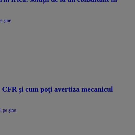
e șine
e CFR și cum poți avertiza mecanicul