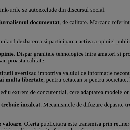
link-urile se autoexclude din discursul social.
a jurnalismul documentat
, de calitate. Marcand referint
imuland dezbaterea si participarea activa a opiniei publi
opinie
. Dispar granitele tehnologice intre amatori si pro
sau proasta calitate.
stitutii avertizau impotriva valului de informatie necontr
i multa libertate,
pentru cetatean si pentru societate, l
mediu extrem de concurential, cere adaptarea modelelor d
 trebuie incalcat.
Mecanismele de difuzare depasite treb
e valoare.
Oferta publicitara este transmisa prin retiner