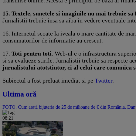
transmise online. Acesta e principiul de baza al finant
15. Textele, sunetele si imaginile nu mai trebuie sa 
Jurnalistii trebuie insa sa aiba in vedere eventuale inte
16. Internetul scoate la iveala o mare cantitate de ma
consumatorilor de informatie au crescut.
17.
Toti pentru toti
. Web-ul e o infrastructura superio
si sa evalueze stirile. Jurnalistii trebuie sa respecte a
jurnalistului atotstiutor, ci al celui care comunica 
Subiectul a fost preluat imediat si pe
Twitter
.
Ultima oră
FOTO. Cum arată bijuteria de 25 de milioane de € din România. Danubi
08:21