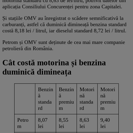
motorina standard cu 8,63 de lei/litru, potrivit datelor din
aplicația Consiliului Concurenței pentru zona Capitalei.
Și stațiile OMV au înregistrat o scădere semnificativă la
carburanți, astfel că duminică dimineață benzina standard
costă 8,18 lei / litrul, iar dieselul standard 8,72 lei / litrul.
Petrom și OMV sunt deținute de cea mai mare companie
petrolieră din România.
Cât costă motorina și benzina
duminică dimineața
Benzin
Benzin
Motori
Motori
ă
ă
nă
nă
standa
premiu
standa
premiu
rd
m
rd
m
Petro
8,07
8,55
8,63
9,40
m
lei
lei
lei
lei