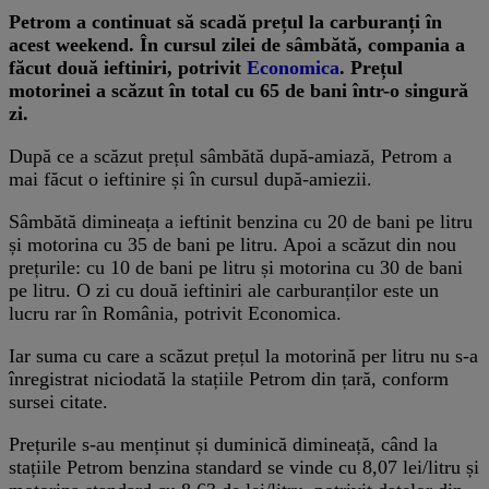
Petrom a continuat să scadă prețul la carburanți în
acest weekend. În cursul zilei de sâmbătă, compania a
făcut două ieftiniri, potrivit
Economica
. Prețul
motorinei a scăzut în total cu 65 de bani într-o singură
zi.
După ce a scăzut prețul sâmbătă după-amiază, Petrom a
mai făcut o ieftinire și în cursul după-amiezii.
Sâmbătă dimineața a ieftinit benzina cu 20 de bani pe litru
și motorina cu 35 de bani pe litru. Apoi a scăzut din nou
prețurile: cu 10 de bani pe litru și motorina cu 30 de bani
pe litru. O zi cu două ieftiniri ale carburanților este un
lucru rar în România, potrivit Economica.
Iar suma cu care a scăzut prețul la motorină per litru nu s-a
înregistrat niciodată la stațiile Petrom din țară, conform
sursei citate.
Prețurile s-au menținut și duminică dimineață, când la
stațiile Petrom benzina standard se vinde cu 8,07 lei/litru și