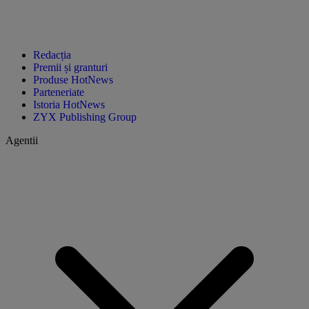
Redacția
Premii și granturi
Produse HotNews
Parteneriate
Istoria HotNews
ZYX Publishing Group
Agentii