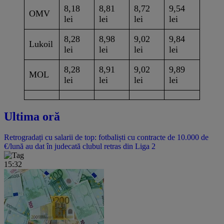
8,18
8,81
8,72
9,54
OMV
lei
lei
lei
lei
8,28
8,98
9,02
9,84
Lukoil
lei
lei
lei
lei
8,28
8,91
9,02
9,89
MOL
lei
lei
lei
lei
Ultima oră
Retrogradați cu salarii de top: fotbaliști cu contracte de 10.000 de
€/lună au dat în judecată clubul retras din Liga 2
15:32