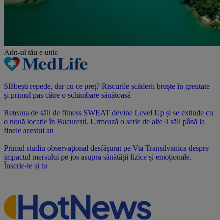
Adn-ul tău
e unic
Slăbești repede, dar cu ce preț? Riscurile scăderii bruște în greutate
și primul pas către o schimbare sănătoasă
Rețeaua de săli de fitness SWEAT devine Level Up și se extinde cu
o nouă locație în București. Urmează o serie de alte 4 săli până la
finele acestui an
Primul studiu observațional desfășurat pe Via Transilvanica despre
impactul mersului pe jos asupra sănătății fizice și emoționale.
Înscrie-te și tu