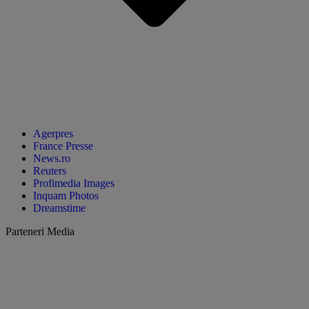
Agerpres
France Presse
News.ro
Reuters
Profimedia Images
Inquam Photos
Dreamstime
Parteneri Media