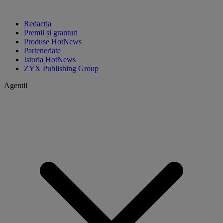
Redacția
Premii și granturi
Produse HotNews
Parteneriate
Istoria HotNews
ZYX Publishing Group
Agentii