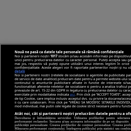
Nouă ne pasă ca datele tale personale să rămână confidențiale
Noi și partenerii noștri
1017
stocăm și/sau accesăm informații pe dispozitivul
unici pentru prelucrarea datelor cu caracter personal. Puteți accepta sau ge
mai jos, respectiv vă puteți opune utilizării unui interes legitim în ori
confidențialitate. Aceste alegeri vor fi raportate partenerilor noștri și nu 
detalii
Noi si partenerii nostri (retelele de socializare si agentiile de publicitate p
de servicii de date analitice) prelucram date pentru a permite website-ului 
continutul si anunturile publicitare afisate in functie de interesele si/s
functionalitati aferente retelelor de socializare si pentru a analiza traficul 
prevazute de art. 15-22 din GDPR in legatura cu prelucrarea datelor cu carac
exercitate prin modalitatea indicata
aici
. Prin click pe “ACCEPT TOATE”, accep
de tip Cookie, care implica inclusiv acceptul dvs. cu privire la stocarea/acce
ii cu care colaboram. Prin click pe “VREAU SA MODIFIC SETARILE INDIVIDUA
mod individual, mai putin cele legate de cookie strict necesare pentru funct
Atât noi, cât și partenerii noștri prelucrăm datele pentru a ofe
Dezvoltarea și îmbunătățirea serviciilor. Utilizarea profilurilor pentru selectare
performanței reclamelor. Stocarea și/sau accesarea informațiilor de pe un dispozitiv. U
publicității personalizate. Crearea profilurilor de conținut personalizat. Crearea profi
Măsurarea performanței conținutului. Înțelegerea publicului prin statistici sau combinaț