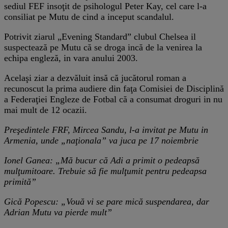
sediul FEF insoţit de psihologul Peter Kay, cel care l-a
consiliat pe Mutu de cind a inceput scandalul.
Potrivit ziarul „Evening Standard” clubul Chelsea il
suspectează pe Mutu că se droga incă de la venirea la
echipa engleză, in vara anului 2003.
Acelaşi ziar a dezvăluit insă că jucătorul roman a
recunoscut la prima audiere din faţa Comisiei de Disciplină
a Federaţiei Engleze de Fotbal că a consumat droguri in nu
mai mult de 12 ocazii.
Preşedintele FRF, Mircea Sandu, l-a invitat pe Mutu in
Armenia, unde „naţionala” va juca pe 17 noiembrie
Ionel Ganea: „Mă bucur că Adi a primit o pedeapsă
mulţumitoare. Trebuie să fie mulţumit pentru pedeapsa
primită”
Gică Popescu: „Vouă vi se pare mică suspendarea, dar
Adrian Mutu va pierde mult”