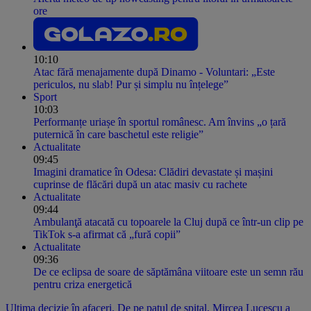
ore
10:10
Atac fără menajamente după Dinamo - Voluntari: „Este
periculos, nu slab! Pur și simplu nu înțelege”
Sport
10:03
Performanțe uriașe în sportul românesc. Am învins „o țară
puternică în care baschetul este religie”
Actualitate
09:45
Imagini dramatice în Odesa: Clădiri devastate și mașini
cuprinse de flăcări după un atac masiv cu rachete
Actualitate
09:44
Ambulanţă atacată cu topoarele la Cluj după ce într-un clip pe
TikTok s-a afirmat că „fură copii”
Actualitate
09:36
De ce eclipsa de soare de săptămâna viitoare este un semn rău
pentru criza energetică
Ultima decizie în afaceri. De pe patul de spital, Mircea Lucescu a