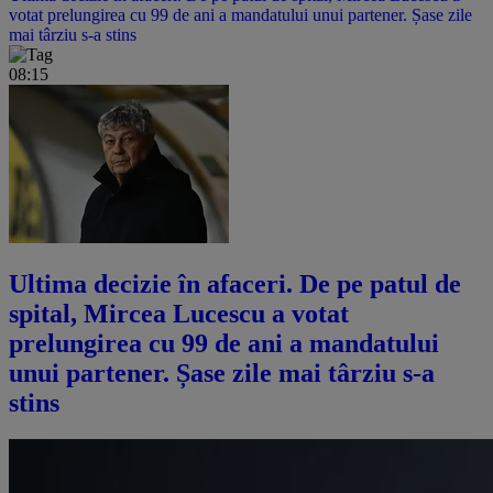
votat prelungirea cu 99 de ani a mandatului unui partener. Șase zile
mai târziu s-a stins
08:15
Ultima decizie în afaceri. De pe patul de
spital, Mircea Lucescu a votat
prelungirea cu 99 de ani a mandatului
unui partener. Șase zile mai târziu s-a
stins