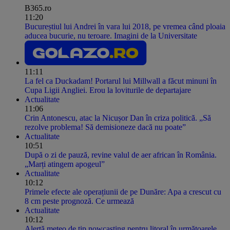
B365.ro
11:20
Bucureștiul lui Andrei în vara lui 2018, pe vremea când ploaia
aducea bucurie, nu teroare. Imagini de la Universitate
11:11
La fel ca Duckadam! Portarul lui Millwall a făcut minuni în
Cupa Ligii Angliei. Erou la loviturile de departajare
Actualitate
11:06
Crin Antonescu, atac la Nicușor Dan în criza politică. „Să
rezolve problema! Să demisioneze dacă nu poate”
Actualitate
10:51
După o zi de pauză, revine valul de aer african în România.
„Marți atingem apogeul”
Actualitate
10:12
Primele efecte ale operațiunii de pe Dunăre: Apa a crescut cu
8 cm peste prognoză. Ce urmează
Actualitate
10:12
Alertă meteo de tip nowcasting pentru litoral în următoarele