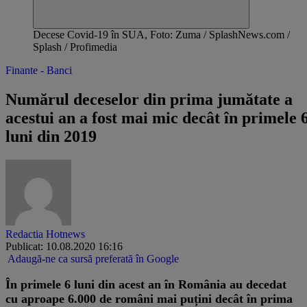
Decese Covid-19 în SUA, Foto: Zuma / SplashNews.com /
Splash / Profimedia
Finante - Banci
Numărul deceselor din prima jumătate a
acestui an a fost mai mic decât în primele 
luni din 2019
Redactia Hotnews
Publicat: 10.08.2020 16:16
Adaugă-ne ca sursă preferată în Google
​​În primele 6 luni din acest an în România au decedat
cu aproape 6.000 de români mai puțini decât în prima