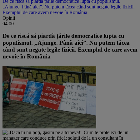
De ce riscă să piardă țările democratice lupta cu populismul.
„Ajunge. Până aici”. Nu putem tăcea când sunt negate legile fizicii.
Exemplul de care avem nevoie în România
Opinii
04:00
De ce riscă să piardă țările democratice lupta cu
populismul. „Ajunge. Până aici”. Nu putem tăcea
când sunt negate legile fizicii. Exemplul de care avem
nevoie în România