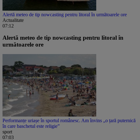
Alertă meteo de tip nowcasting pentru litoral în următoarele ore
Actualitate
07:12
Alertă meteo de tip nowcasting pentru litoral în
următoarele ore
Performanțe uriașe în sportul românesc. Am învins „o țară puternică
în care baschetul este religie”
sport
07:03