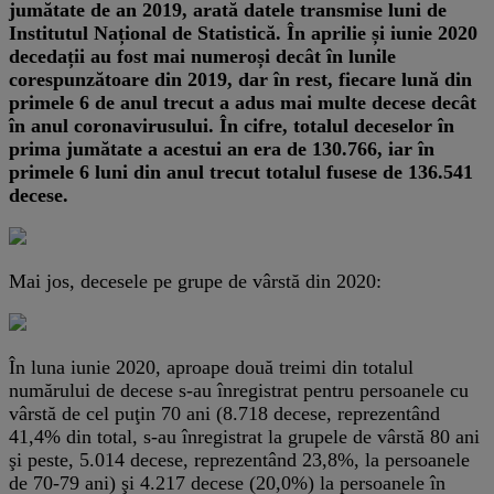
jumătate de an 2019, arată datele transmise luni de
Institutul Național de Statistică. În aprilie și iunie 2020
decedații au fost mai numeroși decât în lunile
corespunzătoare din 2019, dar în rest, fiecare lună din
primele 6 de anul trecut a adus mai multe decese decât
în anul coronavirusului. În cifre, totalul deceselor în
prima jumătate a acestui an era de 130.766, iar în
primele 6 luni din anul trecut totalul fusese de 136.541
decese.
Mai jos, decesele pe grupe de vârstă din 2020:
În luna iunie 2020, aproape două treimi din totalul
numărului de decese s-au înregistrat pentru persoanele cu
vârstă de cel puţin 70 ani (8.718 decese, reprezentând
41,4% din total, s-au înregistrat la grupele de vârstă 80 ani
şi peste, 5.014 decese, reprezentând 23,8%, la persoanele
de 70-79 ani) şi 4.217 decese (20,0%) la persoanele în