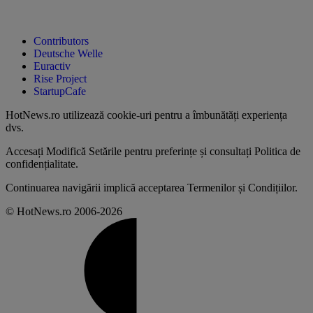
Contributors
Deutsche Welle
Euractiv
Rise Project
StartupCafe
HotNews.ro utilizează
cookie-uri pentru a îmbunătăți experiența
dvs
.
Accesați
Modifică Setările
pentru preferințe și consultați
Politica de
confidențialitate
.
Continuarea navigării implică acceptarea
Termenilor și Condițiilor
.
© HotNews.ro 2006-2026