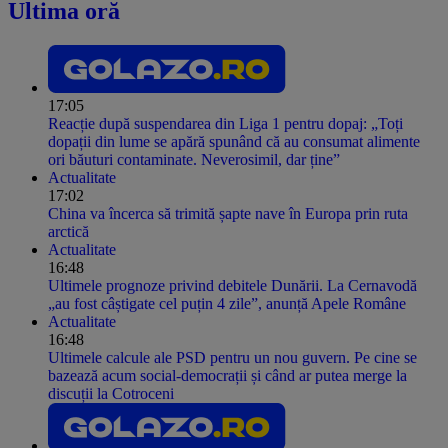
Ultima oră
17:05
Reacție după suspendarea din Liga 1 pentru dopaj: „Toți
dopații din lume se apără spunând că au consumat alimente
ori băuturi contaminate. Neverosimil, dar ține”
Actualitate
17:02
China va încerca să trimită șapte nave în Europa prin ruta
arctică
Actualitate
16:48
Ultimele prognoze privind debitele Dunării. La Cernavodă
„au fost câștigate cel puțin 4 zile”, anunță Apele Române
Actualitate
16:48
Ultimele calcule ale PSD pentru un nou guvern. Pe cine se
bazează acum social-democrații și când ar putea merge la
discuții la Cotroceni