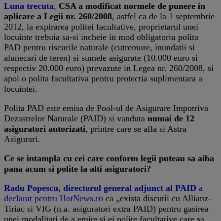
Luna trecuta
,
CSA a modificat normele de punere in
aplicare a Legii nr. 260/2008
, astfel ca de la 1 septembrie
2012, la expirarea politei facultative, proprietarul unei
locuinte trebuia sa-si incheie in mod obligatoriu polita
PAD pentru riscurile naturale (cutremure, inundatii si
alunecari de teren) si sumele asigurate (10.000 euro si
respectiv 20.000 euro) prevazute in Legea nr. 260/2008, si
apoi o polita facultativa pentru protectia suplimentara a
locuintei.
Polita PAD este emisa de Pool-ul de Asigurare Impotriva
Dezastrelor Naturale (PAID) si vanduta
numai de 12
asiguratori autorizati
, printre care se afla si Astra
Asigurari.
Ce se intampla cu cei care conform legii puteau sa aiba
pana acum si polite la alti asiguratori?
Radu Popescu, directorul general adjunct al PAID
a
declarat pentru HotNews.ro
ca „exista discutii cu Allianz-
Tiriac si VIG (n.a. asiguratori extra PAID) pentru gasirea
unei modalitati de a emite si ei polite facultative care sa