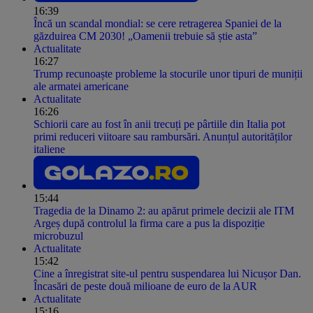
16:39
Încă un scandal mondial: se cere retragerea Spaniei de la
găzduirea CM 2030! „Oamenii trebuie să știe asta”
Actualitate
16:27
Trump recunoaște probleme la stocurile unor tipuri de muniții
ale armatei americane
Actualitate
16:26
Schiorii care au fost în anii trecuți pe pârtiile din Italia pot
primi reduceri viitoare sau rambursări. Anunțul autorităților
italiene
15:44
Tragedia de la Dinamo 2: au apărut primele decizii ale ITM
Argeș după controlul la firma care a pus la dispoziție
microbuzul
Actualitate
15:42
Cine a înregistrat site-ul pentru suspendarea lui Nicușor Dan.
Încasări de peste două milioane de euro de la AUR
Actualitate
15:16