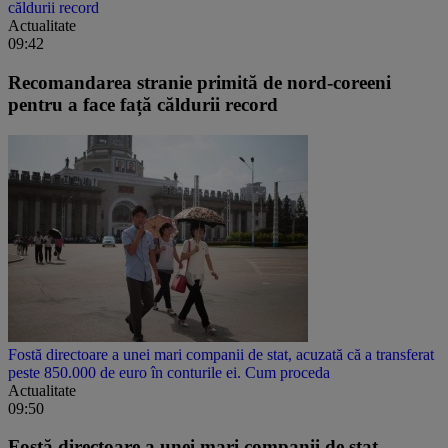
căldurii record
Actualitate
09:42
Recomandarea stranie primită de nord-coreeni
pentru a face față căldurii record
Fostă directoare a unei mari companii de stat, acuzată că a transferat
peste 850.000 de euro în conturile ei. Cum proceda
Actualitate
09:50
Fostă directoare a unei mari companii de stat,