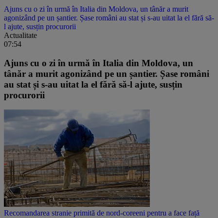
Ajuns cu o zi în urmă în Italia din Moldova, un tânăr a murit
agonizând pe un șantier. Șase români au stat și s-au uitat la el fără să-
l ajute, susțin procurorii
Actualitate
07:54
Ajuns cu o zi în urmă în Italia din Moldova, un
tânăr a murit agonizând pe un șantier. Șase români
au stat și s-au uitat la el fără să-l ajute, susțin
procurorii
Recomandarea stranie primită de nord-coreeni pentru a face față