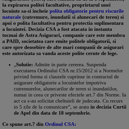
la expirarea politei facultative, proprietarul unei
locuinte sa-si incheie
polita obligatorie pentru riscurile
naturale
(cutremure, inundatii si alunecari de teren) si
apoi o polita facultativa pentru protectia suplimentara
a locuintei. Decizia CSA a fost atacata in instanta
tocmai de Astra Asigurari, companie care este membra
a PAID, societatea care emite politele obligatorii, si
care spre deosebire de alte mari companii de asigurari
este autorizata sa vanda aceste polite cerute de lege.
„
Solutie:
Admite in parte cererea. Suspenda
executarea Ordinului CSA nr.15/2012 si a Normelor
privind forma si clauzele cuprinse in contractul de
asigurare obligatorie a locuintelor impotriva
cutremurelor, alunecarilor de teren si inundatiilor,
numai in ceea ce priveste efectele art.7 din Norme. Ia
act ca s-au solicitat cheltuieli de judecata. Cu recurs
in 5 zile de la comunicare”, se arata
in decizia Curtii
de Apel din data de 18 septembrie.
Ce spune art.7 din
Ordinul CSA: