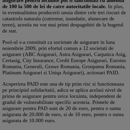
asigurare pentru locuinte pot fi sanctionati cu amenda
de 100 la 500 de lei de catre autoritatile locale.
In plus,
in eventualitatea producerii unuia dintre cele trei riscuri de
catastrofa naturala (cutremur, inundatie, alunecare de
teren), acestia nu vor mai primi despagubiri de la bugetul
de stat.
Pool-ul s-a constituit ca societate de asigurare in luna
noiembrie 2009, prin efortul comun a 12 societati de
asigurare (ABC Asigurari, Astra Asigurari, Carpatica Asig,
Certasig, City Insurance, Credit Europe Asigurari, Euroins
Romania, Generali, Grawe Romania, Groupama Romania,
Platinum Asigurari si Uniqa Asigurari), actionari PAID.
Acoperirea PAID este una de tip prim risc si functioneaza
pe principiul solidaritatii, adica se aplica acelasi nivel de
prima de asigurare pentru orice locuinta, independent de
gradul de vulnerabilitate specific acesteia. Primele de
asigurare pentru PAD sunt de 20 de euro, pentru o suma
asigurata de 20.000 de euro, si de 10 euro, pentru o suma
asigurata de 10.000 euro.