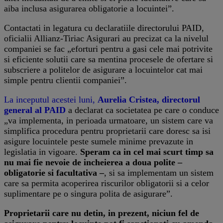
aiba inclusa asigurarea obligatorie a locuintei”.
Contactati in legatura cu declaratiile directorului PAID,
oficialii Allianz-Tiriac Asigurari au precizat ca la nivelul
companiei se fac „eforturi pentru a gasi cele mai potrivite
si eficiente solutii care sa mentina procesele de ofertare si
subscriere a politelor de asigurare a locuintelor cat mai
simple pentru clientii companiei”.
La inceputul acestei luni,
Aurelia Cristea, directorul
general al PAID
a declarat ca societatea pe care o conduce
„va implementa, in perioada urmatoare, un sistem care va
simplifica procedura pentru proprietarii care doresc sa isi
asigure locuintele peste sumele minime prevazute in
legislatia in vigoare.
Speram ca in cel mai scurt timp sa
nu mai fie nevoie de incheierea a doua polite –
obligatorie si facultativa –
, si sa implementam un sistem
care sa permita acoperirea riscurilor obligatorii si a celor
suplimentare pe o singura polita de asigurare”.
Proprietarii care nu detin, in prezent, niciun fel de