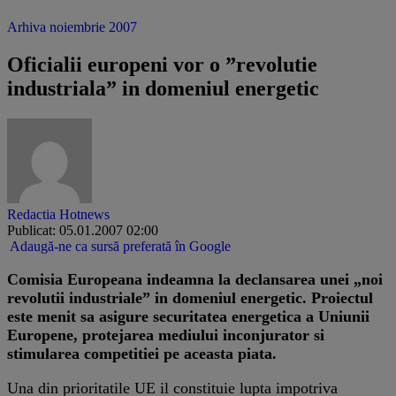
Arhiva noiembrie 2007
Oficialii europeni vor o ”revolutie
industriala” in domeniul energetic
Redactia Hotnews
Publicat: 05.01.2007 02:00
Adaugă-ne ca sursă preferată în Google
Comisia Europeana indeamna la declansarea unei „noi
revolutii industriale” in domeniul energetic. Proiectul
este menit sa asigure securitatea energetica a Uniunii
Europene, protejarea mediului inconjurator si
stimularea competitiei pe aceasta piata.
Una din prioritatile UE il constituie lupta impotriva