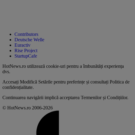
Contributors
Deutsche Welle
Euractiv
Rise Project
StartupCafe
HotNews.ro utilizează
cookie-uri pentru a îmbunătăți experiența
dvs
.
Accesați
Modifică Setările
pentru preferințe și consultați
Politica de
confidențialitate
.
Continuarea navigării implică acceptarea
Termenilor și Condițiilor
.
© HotNews.ro 2006-2026