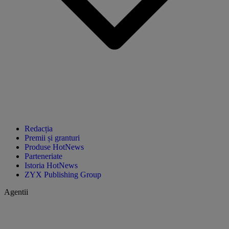
Redacția
Premii și granturi
Produse HotNews
Parteneriate
Istoria HotNews
ZYX Publishing Group
Agentii