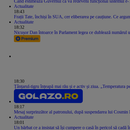
Când estimează Guvernul că va redeveni funcțional sistemul e-Ter
Actualitate
18:43
Frații Tate, închiși în SUA, cer eliberarea pe cauțiune. Ce argu
Actualitate
18:32
Nicușor Dan întoarce în Parlament legea ce dublează numărul urș
18:30
Țânțarul-tigru înțeapă mai rău și e activ și ziua. „Temperatura 
18:17
Mesaj surprinzător al patronului, după suspendarea lui Cosmin
Actualitate
18:01
Un bărbat ce a insistat să își cumpere o casă în pericol să cadă î