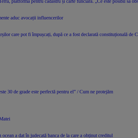
ra, platforma pentru cadastru și carte funciară. „Ce este posibil să obs
mente aduc avocații influencerilor
ilor care pot fi împușcați, după ce a fost declarată constituțională de
peste 30 de grade este perfectă pentru el” / Cum ne protejăm
 Matei
n ocean a dat în judecată banca de la care a obținut creditul