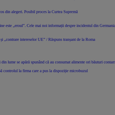
scos din alegeri. Posibil proces la Curtea Supremă
ine este „eroul”. Cele mai noi informații despre incidentul din Germani
te” și „contrare intereselor UE” / Răspuns tranșant de la Roma
i din lume se apără spunând că au consumat alimente ori băuturi contam
 controlul la firma care a pus la dispoziție microbuzul