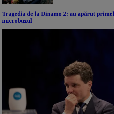
Tragedia de la Dinamo 2: au apărut primele
microbuzul