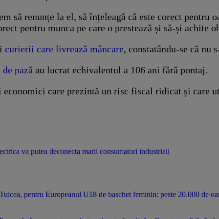
tem să renunțe la el, să înțeleagă că este corect pentru
 corect pentru munca pe care o prestează și să-și achite o
și
curierii care livrează mâncare
, constatându-se că nu 
e de pază
au lucrat echivalentul a 106 ani fără pontaj.
 economici care prezintă un risc fiscal ridicat și care 
ectrica va putea deconecta marii consumatori industriali
a, pentru Europeanul U18 de baschet feminin: peste 20.000 de oameni