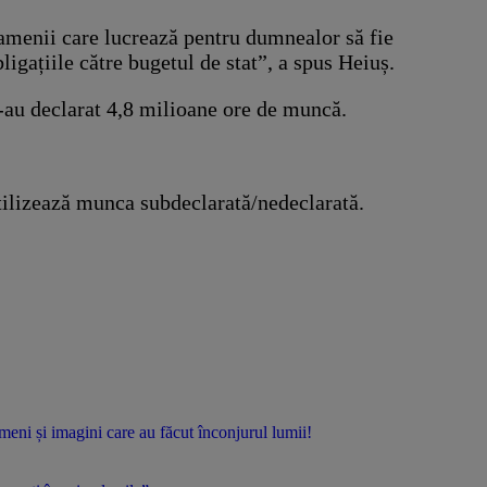
 oamenii care lucrează pentru dumnealor să fie
bligațiile către bugetul de stat”, a spus Heiuș.
s-au declarat 4,8 milioane ore de muncă.
utilizează munca subdeclarată/nedeclarată.
 și imagini care au făcut înconjurul lumii!