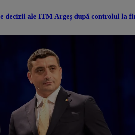
 decizii ale ITM Argeș după controlul la fir