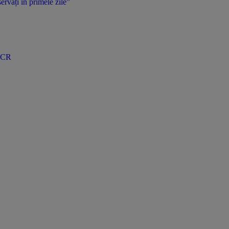
ervați în primele zile”
 CCR