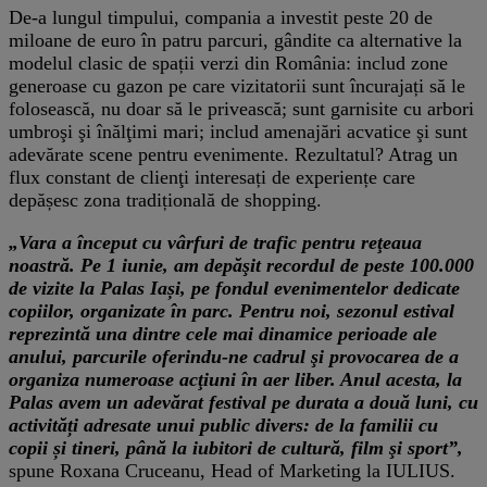
De-a lungul timpului, compania a investit peste 20 de
miloane de euro în patru parcuri, gândite ca alternative la
modelul clasic de spații verzi din România: includ zone
generoase cu gazon pe care vizitatorii sunt încurajați să le
folosească, nu doar să le privească; sunt garnisite cu arbori
umbroşi şi înălţimi mari; includ amenajări acvatice şi sunt
adevărate scene pentru evenimente. Rezultatul? Atrag un
flux constant de clienţi interesați de experiențe care
depășesc zona tradițională de shopping.
„Vara a început cu vârfuri de trafic pentru reţeaua
noastră. Pe 1 iunie, am depăşit recordul de peste 100.000
de vizite la Palas Iași, pe fondul evenimentelor dedicate
copiilor, organizate în parc. Pentru noi, sezonul estival
reprezintă una dintre cele mai dinamice perioade ale
anului, parcurile oferindu-ne cadrul şi provocarea de a
organiza numeroase acţiuni în aer liber. Anul acesta, la
Palas avem un adevărat festival pe durata a două luni, cu
activități adresate unui public divers: de la familii cu
copii și tineri, până la iubitori de cultură, film şi sport”,
spune Roxana Cruceanu, Head of Marketing la IULIUS.