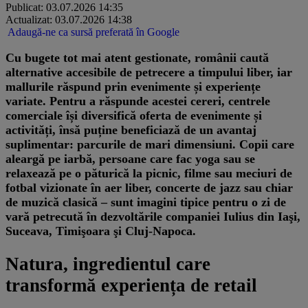
Publicat: 03.07.2026 14:35
Actualizat: 03.07.2026 14:38
Adaugă-ne ca sursă preferată în Google
Cu bugete tot mai atent gestionate, românii caută
alternative accesibile de petrecere a timpului liber, iar
mallurile răspund prin evenimente și experiențe
variate. Pentru a răspunde acestei cereri, centrele
comerciale își diversifică oferta de evenimente și
activități, însă puține beneficiază de un avantaj
suplimentar: parcurile de mari dimensiuni. Copii care
aleargă pe iarbă, persoane care fac yoga sau se
relaxează pe o păturică la picnic, filme sau meciuri de
fotbal vizionate în aer liber, concerte de jazz sau chiar
de muzică clasică – sunt imagini tipice pentru o zi de
vară petrecută în dezvoltările companiei Iulius din Iaşi,
Suceava, Timişoara şi Cluj-Napoca.
Natura, ingredientul care
transformă experiența de retail