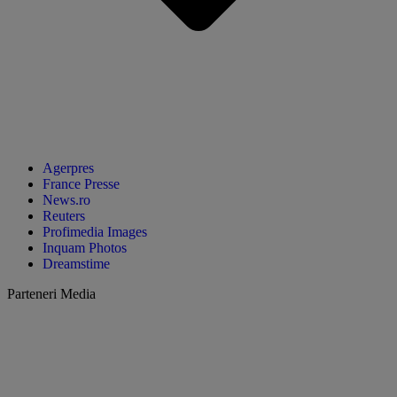
Agerpres
France Presse
News.ro
Reuters
Profimedia Images
Inquam Photos
Dreamstime
Parteneri Media