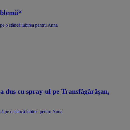
roblemă“
ă pe o stâncă iubirea pentru Anna
s-a dus cu spray-ul pe Transfăgărășan,