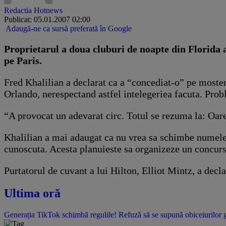
Redactia Hotnews
Publicat: 05.01.2007 02:00
Adaugă-ne ca sursă preferată în Google
Proprietarul a doua cluburi de noapte din Florida a
pe Paris.
Fred Khalilian a declarat ca a “concediat-o” pe mosten
Orlando, nerespectand astfel intelegeriea facuta. Prob
“A provocat un adevarat circ. Totul se rezuma la: Oa
Khalilian a mai adaugat ca nu vrea sa schimbe numele 
cunoscuta. Acesta planuieste sa organizeze un concurs
Purtatorul de cuvant a lui Hilton, Elliot Mintz, a declar
Ultima oră
Generația TikTok schimbă regulile! Refuză să se supună obiceiurilor gen