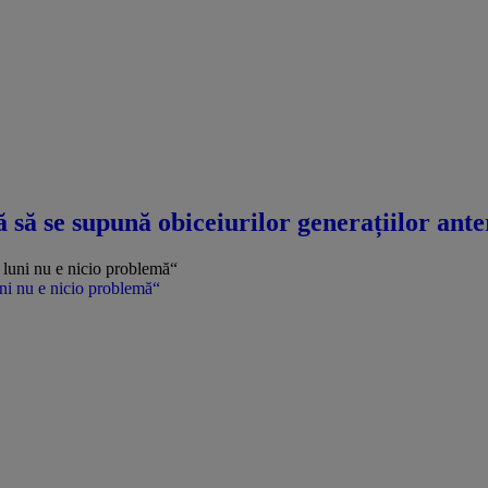
ă se supună obiceiurilor generațiilor anteri
uni nu e nicio problemă“