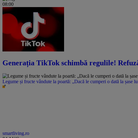
08:00
Generația TikTok schimbă regulile! Refuză s
Legume și fructe vândute la poartă: „Dacă le cumperi o dată la șase l
smartliving.ro