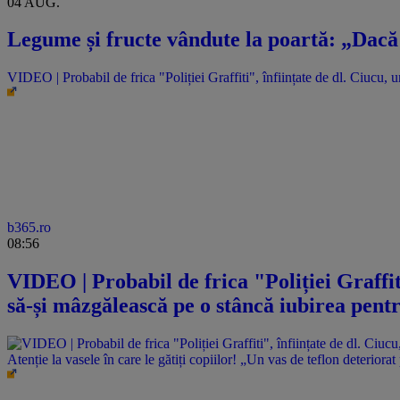
04 AUG.
Legume și fructe vândute la poartă: „Dacă 
VIDEO | Probabil de frica "Poliției Graffiti", înființate de dl. Ciucu
b365.ro
08:56
VIDEO | Probabil de frica "Poliției Graffit
să-și mâzgălească pe o stâncă iubirea pen
Atenție la vasele în care le gătiți copiilor! „Un vas de teflon deteriorat