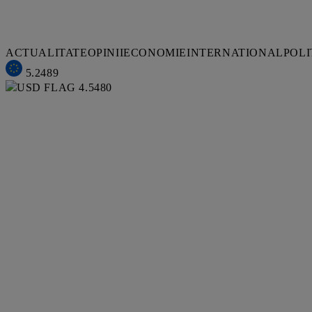
ACTUALITATE
OPINII
ECONOMIE
INTERNATIONAL
POLI
5.2489
4.5480