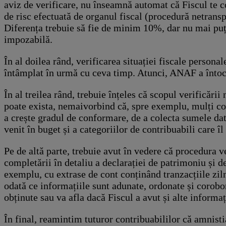
aviz de verificare, nu înseamnă automat că Fiscul te c
de risc efectuată de organul fiscal (procedură netranspa
Diferența trebuie să fie de minim 10%, dar nu mai puți
impozabilă.
În al doilea rând, verificarea situației fiscale person
întâmplat în urmă cu ceva timp. Atunci, ANAF a întocmi
În al treilea rând, trebuie înțeles că scopul verificări
poate exista, nemaivorbind că, spre exemplu, mulți cont
a crește gradul de conformare, de a colecta sumele dat
venit în buget și a categoriilor de contribuabili care îl
Pe de altă parte, trebuie avut în vedere că procedura ve
completării în detaliu a declarației de patrimoniu și d
exemplu, cu extrase de cont conținând tranzacțiile ziln
odată ce informațiile sunt adunate, ordonate și corobo
obținute sau va afla dacă Fiscul a avut și alte informaț
În final, reamintim tuturor contribuabililor că amnisti