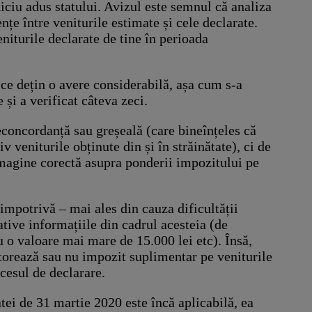
iciu adus statului. Avizul este semnul că analiza
nțe între veniturile estimate și cele declarate.
niturile declarate de tine în perioada
 ce dețin o avere considerabilă, așa cum s-a
și a verificat câteva zeci.
neconcordanță sau greșeală (care bineînțeles că
 veniturile obținute din și în străinătate), ci de
 imagine corectă asupra ponderii impozitului pe
dimpotrivă – mai ales din cauza dificultății
ative informațiile din cadrul acesteia (de
cu o valoare mai mare de 15.000 lei etc). Însă,
torează sau nu impozit suplimentar pe veniturile
ocesul de declarare.
atei de 31 martie 2020 este încă aplicabilă, ea