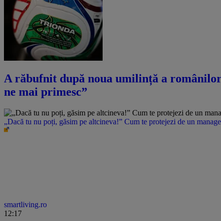
A răbufnit după noua umilință a românilor î
ne mai primesc”
„Dacă tu nu poți, găsim pe altcineva!” Cum te protejezi de un manager 
smartliving.ro
12:17