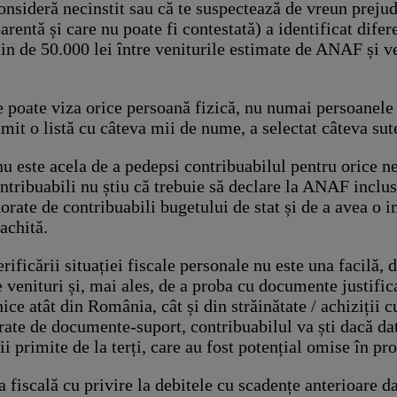
onsideră necinstit sau că te suspectează de vreun prejud
rentă și care nu poate fi contestată) a identificat difere
n de 50.000 lei între veniturile estimate de ANAF și ve
ale poate viza orice persoană fizică, nu numai persoanele
t o listă cu câteva mii de nume, a selectat câteva sute 
i nu este acela de a pedepsi contribuabilul pentru orice 
ribuabili nu știu că trebuie să declare la ANAF inclusiv
orate de contribuabili bugetului de stat și de a avea o
 achită.
rificării situației fiscale personale nu este una facilă, 
e venituri și, mai ales, de a proba cu documente justific
ice atât din România, cât și din străinătate / achiziții 
rate de documente-suport, contribuabilul va ști dacă da
ii primite de la terți, care au fost potențial omise în pr
a fiscală cu privire la debitele cu scadențe anterioare d