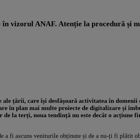
e în vizorul ANAF. Atenție la procedură și nu
 ale țării, care își desfășoară activitatea în domenii 
are în plan mai multe proiecte de digitalizare și îm
de la terți, noua tendință nu este decât o acțiune fir
de a fi ascuns veniturile obținute și de a nu-ți fi plătit