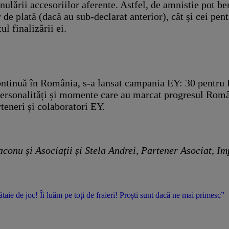
ulării accesoriilor aferente. Astfel, de amnistie pot ben
de plată (dacă au sub-declarat anterior), cât și cei pentr
l finalizării ei.
continuă în România, s-a lansat campania EY: 30 pentru 
personalități și momente care au marcat progresul Români
eneri și colaboratori EY.
aconu și Asociații și Stela Andrei, Partener Asociat, Im
ie de joc! Îi luăm pe toți de fraieri! Proști sunt dacă ne mai primesc”