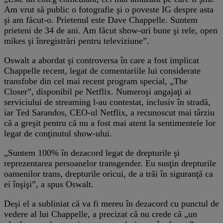
Am vrut să public o fotografie şi o poveste IG despre asta
şi am făcut-o. Prietenul este Dave Chappelle. Suntem
prieteni de 34 de ani. Am făcut show-uri bune şi rele, open
mikes şi înregistrări pentru televiziune”.
Oswalt a abordat şi controversa în care a fost implicat
Chappelle recent, legat de comentariile lui considerate
transfobe din cel mai recent program special, „The
Closer”, disponibil pe Netflix. Numeroşi angajaţi ai
serviciului de streaming l-au contestat, inclusiv în stradă,
iar Ted Sarandos, CEO-ul Netflix, a recunoscut mai târziu
că a greşit pentru că nu a fost mai atent la sentimentele lor
legat de conţinutul show-ului.
„Suntem 100% în dezacord legat de drepturile şi
reprezentarea persoanelor transgender. Eu susţin drepturile
oamenilor trans, drepturile oricui, de a trăi în siguranţă ca
ei înşişi”, a spus Oswalt.
Deşi el a subliniat că va fi mereu în dezacord cu punctul de
vedere al lui Chappelle, a precizat că nu crede că „un