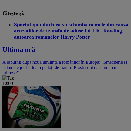
Citește și:
Sportul quidditch își va schimba numele din cauza
acuzațiilor de transfobie aduse lui J.K. Rowling,
autoarea romanelor Harry Potter
Ultima oră
A răbufnit după noua umilință a românilor în Europa: „Șmecherie și
bătaie de joc! Îi luăm pe toți de fraieri! Proști sunt dacă ne mai
primesc”
10:00