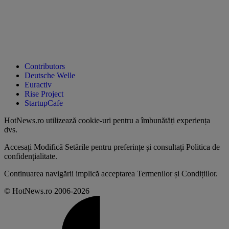
Contributors
Deutsche Welle
Euractiv
Rise Project
StartupCafe
HotNews.ro utilizează
cookie-uri pentru a îmbunătăți experiența
dvs
.
Accesați
Modifică Setările
pentru preferințe și consultați
Politica de
confidențialitate
.
Continuarea navigării implică acceptarea
Termenilor și Condițiilor
.
© HotNews.ro 2006-2026