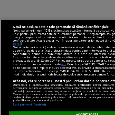
Nouă ne pasă ca datele tale personale să rămână confidențiale
Noi și partenerii noștri
1019
stocăm și/sau accesăm informații pe dispozitivul
unici pentru prelucrarea datelor cu caracter personal. Puteți accepta sau ge
mai jos, respectiv vă puteți opune utilizării unui interes legitim în ori
confidențialitate. Aceste alegeri vor fi raportate partenerilor noștri și nu 
detalii
Noi si partenerii nostri (retelele de socializare si agentiile de publicitate p
de servicii de date analitice) prelucram date pentru a permite website-ului 
continutul si anunturile publicitare afisate in functie de interesele si/s
functionalitati aferente retelelor de socializare si pentru a analiza traficul 
prevazute de art. 15-22 din GDPR in legatura cu prelucrarea datelor cu carac
exercitate prin modalitatea indicata
aici
. Prin click pe “ACCEPT TOATE”, accep
de tip Cookie, care implica inclusiv acceptul dvs. cu privire la stocarea/acce
ii cu care colaboram. Prin click pe “VREAU SA MODIFIC SETARILE INDIVIDUA
mod individual, mai putin cele legate de cookie strict necesare pentru funct
Atât noi, cât și partenerii noștri prelucrăm datele pentru a ofe
Dezvoltarea și îmbunătățirea serviciilor. Utilizarea profilurilor pentru selectare
performanței reclamelor. Stocarea și/sau accesarea informațiilor de pe un dispozitiv. U
publicității personalizate. Crearea profilurilor de conținut personalizat. Crearea profi
Măsurarea performanței conținutului. Înțelegerea publicului prin statistici sau combinaț
de date limitate pentru a selecta publicitatea. Utilizarea datelor limitate pentru a selec
și identificarea prin scanarea dispozitivului.
Listă parteneri (furnizori)
ACCEPT TOATE