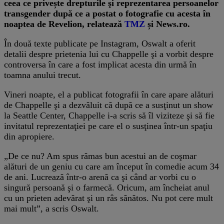
ceea ce privește drepturile şi reprezentarea persoanelor
transgender după ce a postat o fotografie cu acesta în
noaptea de Revelion, relatează
TMZ
și News.ro.
În două texte publicate pe Instagram, Oswalt a oferit
detalii despre prietenia lui cu Chappelle şi a vorbit despre
controversa în care a fost implicat acesta din urmă în
toamna anului trecut.
Vineri noapte, el a publicat fotografii în care apare alături
de Chappelle şi a dezvăluit că după ce a susţinut un show
la Seattle Center, Chappelle i-a scris să îl viziteze şi să fie
invitatul reprezentaţiei pe care el o susţinea într-un spaţiu
din apropiere.
„De ce nu? Am spus rămas bun acestui an de coşmar
alături de un geniu cu care am început în comedie acum 34
de ani. Lucrează într-o arenă ca şi când ar vorbi cu o
singură persoană şi o farmecă. Oricum, am încheiat anul
cu un prieten adevărat şi un râs sănătos. Nu pot cere mult
mai mult”, a scris Oswalt.