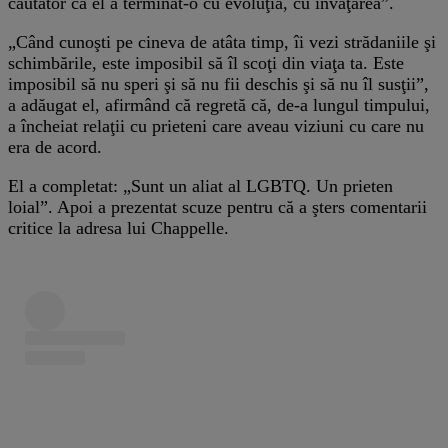
căutător ca el a terminat-o cu evoluţia, cu învăţarea”.
„Când cunoşti pe cineva de atâta timp, îi vezi strădaniile şi
schimbările, este imposibil să îl scoţi din viaţa ta. Este
imposibil să nu speri şi să nu fii deschis şi să nu îl susţii”,
a adăugat el, afirmând că regretă că, de-a lungul timpului,
a încheiat relaţii cu prieteni care aveau viziuni cu care nu
era de acord.
El a completat: „Sunt un aliat al LGBTQ. Un prieten
loial”. Apoi a prezentat scuze pentru că a şters comentarii
critice la adresa lui Chappelle.