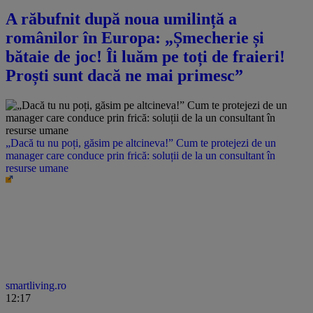
A răbufnit după noua umilință a
românilor în Europa: „Șmecherie și
bătaie de joc! Îi luăm pe toți de fraieri!
Proști sunt dacă ne mai primesc”
„Dacă tu nu poți, găsim pe altcineva!” Cum te protejezi de un
manager care conduce prin frică: soluții de la un consultant în
resurse umane
smartliving.ro
12:17