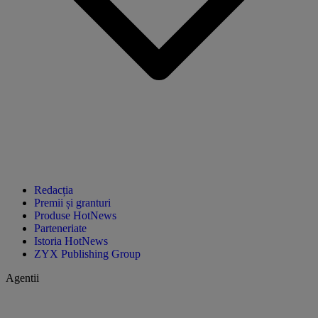
Redacția
Premii și granturi
Produse HotNews
Parteneriate
Istoria HotNews
ZYX Publishing Group
Agentii