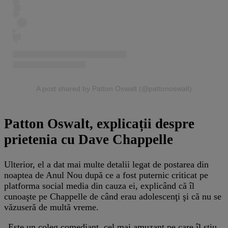
A post shared by Patton Oswalt (@pattonoswalt)
Patton Oswalt, explicații despre
prietenia cu Dave Chappelle
Ulterior, el a dat mai multe detalii legat de postarea din
noaptea de Anul Nou după ce a fost puternic criticat pe
platforma social media din cauza ei, explicând că îl
cunoaşte pe Chappelle de când erau adolescenţi şi că nu se
văzuseră de multă vreme.
„Este un coleg comediant, cel mai amuzant pe care îl ştiu.