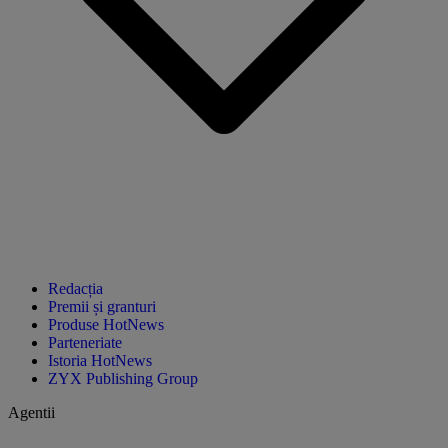
Redacția
Premii și granturi
Produse HotNews
Parteneriate
Istoria HotNews
ZYX Publishing Group
Agentii