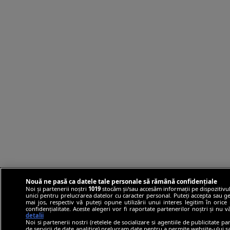
Nouă ne pasă ca datele tale personale să rămână confidențiale
Noi și partenerii noștri
1019
stocăm și/sau accesăm informații pe dispozitivul
unici pentru prelucrarea datelor cu caracter personal. Puteți accepta sau ge
mai jos, respectiv vă puteți opune utilizării unui interes legitim în ori
confidențialitate. Aceste alegeri vor fi raportate partenerilor noștri și nu 
detalii
Noi si partenerii nostri (retelele de socializare si agentiile de publicitate p
de servicii de date analitice) prelucram date pentru a permite website-ului 