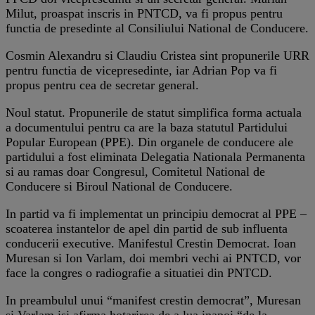
Milut, proaspat inscris in PNTCD, va fi propus pentru
functia de presedinte al Consiliului National de Conducere.
Cosmin Alexandru si Claudiu Cristea sint propunerile URR
pentru functia de vicepresedinte, iar Adrian Pop va fi
propus pentru cea de secretar general.
Noul statut. Propunerile de statut simplifica forma actuala
a documentului pentru ca are la baza statutul Partidului
Popular European (PPE). Din organele de conducere ale
partidului a fost eliminata Delegatia Nationala Permanenta
si au ramas doar Congresul, Comitetul National de
Conducere si Biroul National de Conducere.
In partid va fi implementat un principiu democrat al PPE –
scoaterea instantelor de apel din partid de sub influenta
conducerii executive. Manifestul Crestin Democrat. Ioan
Muresan si Ion Varlam, doi membri vechi ai PNTCD, vor
face la congres o radiografie a situatiei din PNTCD.
In preambulul unui “manifest crestin democrat”, Muresan
si Varlam isi afirma hotarirea de a lua inapoi “de la