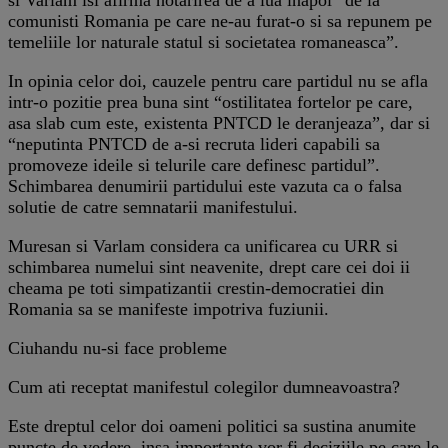
comunisti Romania pe care ne-au furat-o si sa repunem pe
temeliile lor naturale statul si societatea romaneasca”.
In opinia celor doi, cauzele pentru care partidul nu se afla
intr-o pozitie prea buna sint “ostilitatea fortelor pe care,
asa slab cum este, existenta PNTCD le deranjeaza”, dar si
“neputinta PNTCD de a-si recruta lideri capabili sa
promoveze ideile si telurile care definesc partidul”.
Schimbarea denumirii partidului este vazuta ca o falsa
solutie de catre semnatarii manifestului.
Muresan si Varlam considera ca unificarea cu URR si
schimbarea numelui sint neavenite, drept care cei doi ii
cheama pe toti simpatizantii crestin-democratiei din
Romania sa se manifeste impotriva fuziunii.
Ciuhandu nu-si face probleme
Cum ati receptat manifestul colegilor dumneavoastra?
Este dreptul celor doi oameni politici sa sustina anumite
puncte de vedere, insa importante vor fi deciziile pe care le