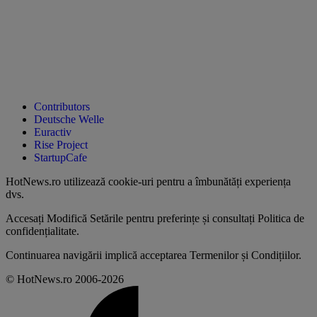
Contributors
Deutsche Welle
Euractiv
Rise Project
StartupCafe
HotNews.ro utilizează
cookie-uri pentru a îmbunătăți experiența
dvs
.
Accesați
Modifică Setările
pentru preferințe și consultați
Politica de
confidențialitate
.
Continuarea navigării implică acceptarea
Termenilor și Condițiilor
.
© HotNews.ro 2006-2026