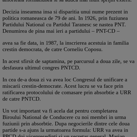
Decizia inseamna insa si disparitia unui nume prezent in
politica romaneasca de 79 de ani. In 1926, prin fuziunea
Partidului National cu Partidul Taranesc se nastea PNT.
Denumirea de pina mai ieri a partidului – PNT-CD –
avea sa fie data, in 1987, la inscrierea acestuia in familia
crestin democrata, de catre Corneliu Coposu.
In acest sfirsit de saptamina, pe parcursul a doua zile, se va
desfasura ultimul congres PNTCD.
In cea de-a doua zi va avea loc Congresul de unificare a
miscarii crestin-democrate. Acest lucru se va face prin
ratificarea protocolului de comasare prin absorbtie a URR
de catre PNTCD.
Un vot important va fi acela dat pentru completarea
Biroului National de Conducere cu noi membri in urma
fuziunii prin absorbtie. Dupa negocierile dintre cele doua
partide s-a ajuns la urmatoarea formula: URR va avea in
PPCD doi vicepresedinti si un secretar general. Marian