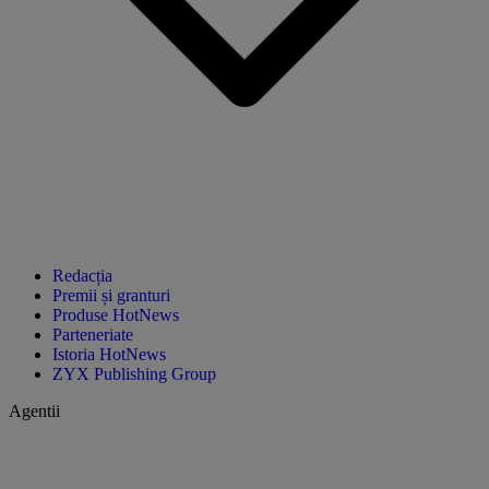
Redacția
Premii și granturi
Produse HotNews
Parteneriate
Istoria HotNews
ZYX Publishing Group
Agentii