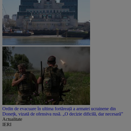
Ordin de evacuare în ultima fortăreață a armatei ucrainene din
Donețk, vizată de ofensiva rusă. „O decizie dificilă, dar necesară”
Actualitate
IERI