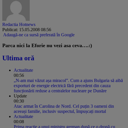
Redactia Hotnews
Publicat: 15.05.2008 08:56
Adaugă-ne ca sursă preferată în Google
Parca nici la Eforie nu vezi asa ceva….:)
Ultima oră
Actualitate
00:56
„N-am mai văzut așa miracol”. Cum a ajuns Bulgaria să aibă
exporturi de energie electrică fără precedent din cauza
funcționării reduse a centralelor nucleare pe Dunăre
Update
00:30
Atac armat în Carolina de Nord. Cel puțin 3 oameni din
aceeași familie, inclusiv suspectul, împușcați mortal
Actualitate
00:08
Prima reacție a unui ministru german după ce o dronă cu