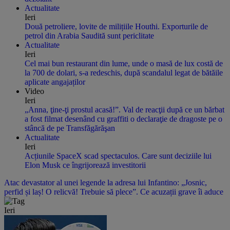
Actualitate
Ieri
Două petroliere, lovite de milițiile Houthi. Exporturile de
petrol din Arabia Saudită sunt periclitate
Actualitate
Ieri
Cel mai bun restaurant din lume, unde o masă de lux costă de
la 700 de dolari, s-a redeschis, după scandalul legat de bătăile
aplicate angajaților
Video
Ieri
„Anna, ţine-ţi prostul acasă!”. Val de reacţii după ce un bărbat
a fost filmat desenând cu graffiti o declaraţie de dragoste pe o
stâncă de pe Transfăgărăşan
Actualitate
Ieri
Acțiunile SpaceX scad spectaculos. Care sunt deciziile lui
Elon Musk ce îngrijorează investitorii
Atac devastator al unei legende la adresa lui Infantino: „Josnic,
perfid și laș! O relicvă! Trebuie să plece”. Ce acuzații grave îi aduce
Ieri