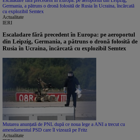
Escaladare fără precedent în Europa: pe aeroportul din Leipzig,
Germania, a pătruns o dronă folosită de Rusia în Ucraina, încărcată
cu explozibil Semtex
Actualitate
IERI
Escaladare fără precedent în Europa: pe aeroportul
din Leipzig, Germania, a pătruns o dronă folosită de
Rusia în Ucraina, încărcată cu explozibil Semtex
Mutarea anunțată de PNL după ce noua lege a ANI a trecut cu
amendamentul PSD care îl vizează pe Fritz
Actualitate