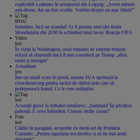
explozibil a pătruns în aeroportul din Leipzig: „Avem măsuri
anti-drone, dar au fost ocolite. Vorbim despre un atac hibrid”
00:02
Infantino, încă un scandal! Ar fi promis unei țări finala
Mondialului din 2030 în schimbul unui favor. Reacția FIFA
Video
Ieri
În vizită la Washington, noul ministru de externe britanic
refuză să răspundă dacă îl mai consideră pe Trump „idiot,
rasist și misogin”
Actualitate
Ieri
Într-un email scurs în presă, armata SUA apelează la
crowdsourcing pentru tactici de război prin care să
pedepsească Iranul. Ce le cere soldaților
Ieri
Acuzații grave în fotbalul românesc: „Șarlatani! Își păcălesc
patronii. E ceva înfiorător. Cunosc multe cazuri”
Foto
Ieri
Clădiri în paragină, acoperite cu mesh-uri de Primăria
Capitalei. „Pentru siguranța trecătorilor și să nu mai arate
dezolant”