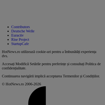
Contributors
Deutsche Welle
Euractiv
Rise Project
StartupCafe
HotNews.ro utilizează
cookie-uri pentru a îmbunătăți experiența
dvs
.
Accesați
Modifică Setările
pentru preferințe și consultați
Politica de
confidențialitate
.
Continuarea navigării implică acceptarea
Termenilor și Condițiilor
.
© HotNews.ro 2006-2026