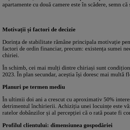
apartamente cu două camere este în scădere, semn că sp
Motivații și factori de decizie
Dorința de stabilitate rămâne principala motivație pent
factori de ordin financiar, precum: existența sumei nec
chiriei.
În schimb, cei mai mulți dintre chiriași sunt condițion
2023. În plan secundar, aceștia își doresc mai multă fl
Planuri pe termen mediu
În ultimii doi ani a crescut cu aproximativ 50% interes
detrimentul închirierii. Achiziția unei locuințe este vă
ratelor dobânzilor și al percepției că o rată poate fi c
Profilul clientului: dimensiunea gospodăriei