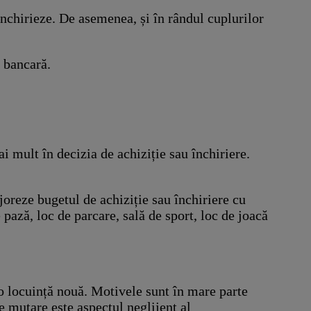
închirieze. De asemenea, și în rândul cuplurilor
a bancară.
i mult în decizia de achiziție sau închiriere.
joreze bugetul de achiziție sau închiriere cu
 pază, loc de parcare, sală de sport, loc de joacă
 o locuință nouă. Motivele sunt în mare parte
de mutare este aspectul neglijent al