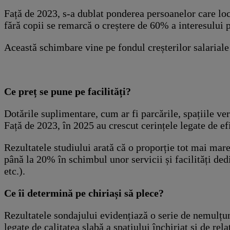
Față de 2023, s-a dublat ponderea persoanelor care locu
fără copii se remarcă o creștere de 60% a interesului pe
Această schimbare vine pe fondul creșterilor salariale 
Ce preț se pune pe facilități?
Dotările suplimentare, cum ar fi parcările, spațiile ver
Față de 2023, în 2025 au crescut cerințele legate de efi
Rezultatele studiului arată că o proporție tot mai mar
până la 20% în schimbul unor servicii și facilități dedi
etc.).
Ce îi determină pe chiriași să plece?
Rezultatele sondajului evidențiază o serie de nemulțum
legate de calitatea slabă a spațiului închiriat și de re