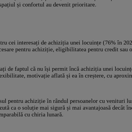
ațiul și confortul au devenit prioritare.
ru cei interesați de achiziția unei locuințe (76% în 202
esare pentru achiziție, eligibilitatea pentru credit sau 
ați de faptul că nu își permit încă achiziția unei locui
exibilitate, motivație aflată și ea în creștere, cu aprox
ul pentru achiziție în rândul persoanelor cu venituri lu
zută ca o soluție mai sigură și mai avantajoasă decât înc
omparabilă cu chiria lunară.