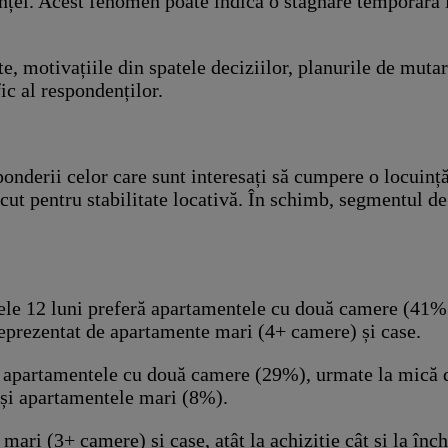
inței. Acest fenomen poate indica o stagnare temporară
, motivațiile din spatele deciziilor, planurile de mutare
ic al respondenților.
onderii celor care sunt interesați să cumpere o locuinț
scut pentru stabilitate locativă. În schimb, segmentul de
arele 12 luni preferă apartamentele cu două camere (41%
eprezentat de apartamente mari (4+ camere) și case.
 de apartamentele cu două camere (29%), urmate la mică 
 și apartamentele mari (8%).
ari (3+ camere) și case, atât la achiziție cât și la înch