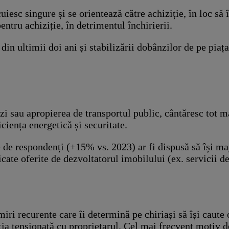
iesc singure și se orientează către achiziție, în loc să 
ntru achiziție, în detrimentul închirierii.
din ultimii doi ani și stabilizării dobânzilor de pe piaț
zi sau apropierea de transportul public, cântăresc tot ma
ciența energetică și securitate.
e de respondenți (+15% vs. 2023) ar fi dispusă să își ma
cate oferite de dezvoltatorul imobilului (ex. servicii de
iri recurente care îi determină pe chiriași să își caute
lația tensionată cu proprietarul. Cel mai frecvent motiv 