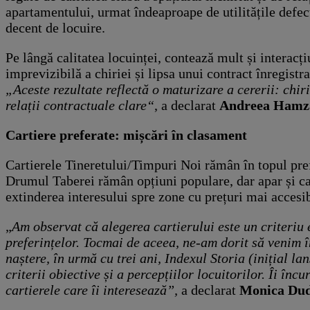
apartamentului, urmat îndeaproape de utilitățile defec
decent de locuire.
Pe lângă calitatea locuinței, contează mult și interacț
imprevizibilă a chiriei și lipsa unui contract înregistr
„Aceste rezultate reflectă o maturizare a cererii: chi
relații contractuale clare“
, a declarat
Andreea Hamza,
Cartiere preferate: mișcări în clasament
Cartierele Tineretului/Timpuri Noi rămân în topul prefer
Drumul Taberei rămân opțiuni populare, dar apar și ca
extinderea interesului spre zone cu prețuri mai accesib
„
Am observat că alegerea cartierului este un criteriu e
preferințelor. Tocmai de aceea, ne-am dorit să venim în
naștere, în urmă cu trei ani, Indexul Storia (inițial la
criterii obiective și a percepțiilor locuitorilor. Îi în
cartierele care îi interesează”,
a declarat
Monica Dud