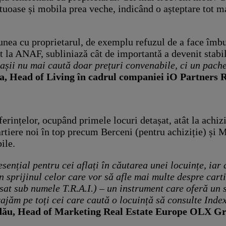
tuoase și mobila prea veche, indicând o așteptare tot ma
iunea cu proprietarul, de exemplu refuzul de a face îmbu
at la ANAF, subliniază cât de importantă a devenit stabil
riașii nu mai caută doar prețuri convenabile, ci un pach
 Head of Living în cadrul companiei iO Partners 
ințelor, ocupând primele locuri detașat, atât la achiziți
rtiere noi în top precum Berceni (pentru achiziție) și 
ile.
sențial pentru cei aflați în căutarea unei locuințe, iar
 sprijinul celor care vor să afle mai multe despre carti
nsat sub numele T.R.A.I.) – un instrument care oferă un sc
curajăm pe toți cei care caută o locuință să consulte Ind
ău, Head of Marketing Real Estate Europe OLX Gro