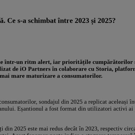
ă. Ce s-a schimbat între 2023 și 2025?
într-un ritm alert, iar prioritățile cumpărătorilor ș
ealizat de iO Partners în colaborare cu Storia, platf
 o mai mare maturizare a consumatorilor.
nsumatorilor, sondajul din 2025 a replicat aceleași înt
ului. Eșantionul a fost format din utilizatori activi ai
 din 2025 este mai redus decât în 2023, respectiv circ