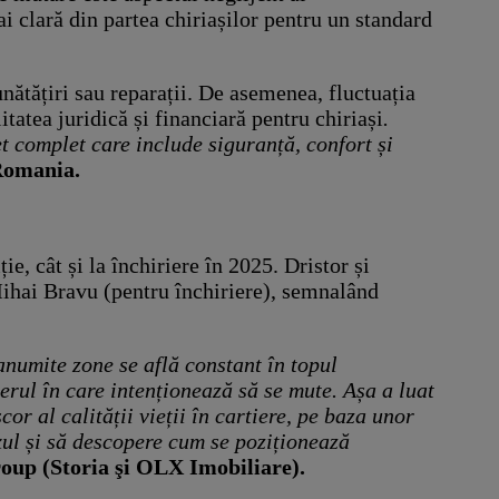
i clară din partea chiriașilor pentru un standard
nătățiri sau reparații. De asemenea, fluctuația
itatea juridică și financiară pentru chiriași
.
et complet care include siguranță, confort și
Romania.
e, cât și la închiriere în 2025. Dristor și
Mihai Bravu (pentru închiriere), semnalând
 anumite zone se află constant în topul
erul în care intenționează să se mute. Așa a luat
or al calității vieții în cartiere, pe baza unor
exul și să descopere cum se poziționează
up (Storia şi OLX Imobiliare).