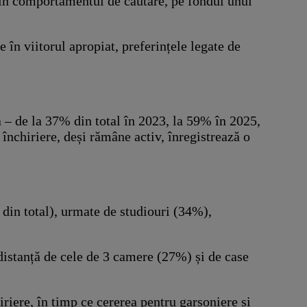
 în comportamentul de căutare, pe fondul unui
 în viitorul apropiat, preferințele legate de
ă – de la 37% din total în 2023, la 59% în 2025,
 închiriere, deși rămâne activ, înregistrează o
 din total), urmate de studiouri (34%),
distanță de cele de 3 camere (27%) și de case
iriere, în timp ce cererea pentru garsoniere și