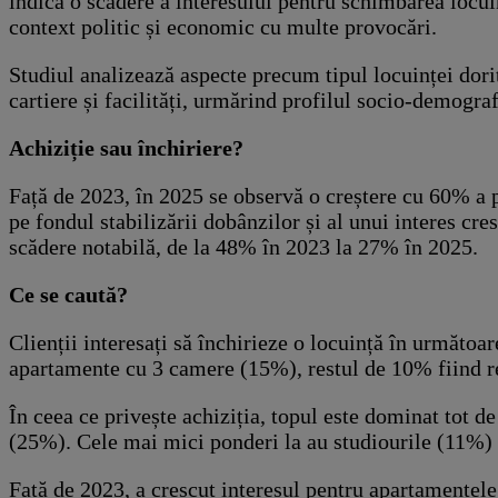
indica o scădere a interesului pentru schimbarea locu
context politic și economic cu multe provocări.
Studiul analizează aspecte precum tipul locuinței dorite
cartiere și facilități, urmărind profilul socio-demograf
Achiziție sau închiriere?
Față de 2023, în 2025 se observă o creștere cu 60% a p
pe fondul stabilizării dobânzilor și al unui interes cre
scădere notabilă, de la 48% în 2023 la 27% în 2025.
Ce se caută?
Clienții interesați să închirieze o locuință în următo
apartamente cu 3 camere (15%), restul de 10% fiind r
În ceea ce privește achiziția, topul este dominat tot
(25%). Cele mai mici ponderi la au studiourile (11%)
Față de 2023, a crescut interesul pentru apartamentele m