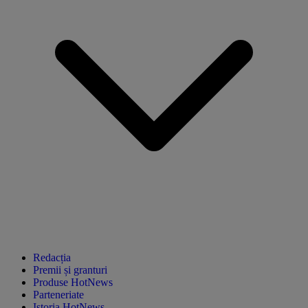
Redacția
Premii și granturi
Produse HotNews
Parteneriate
Istoria HotNews