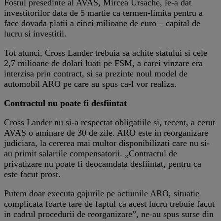
Fostul presedinte al AVAS, Mircea Ursache, le-a dat
investitorilor data de 5 martie ca termen-limita pentru a
face dovada platii a cinci milioane de euro – capital de
lucru si investitii.
Tot atunci, Cross Lander trebuia sa achite statului si cele
2,7 milioane de dolari luati pe FSM, a carei vinzare era
interzisa prin contract, si sa prezinte noul model de
automobil ARO pe care au spus ca-l vor realiza.
Contractul nu poate fi desfiintat
Cross Lander nu si-a respectat obligatiile si, recent, a cerut
AVAS o aminare de 30 de zile. ARO este in reorganizare
judiciara, la cererea mai multor disponibilizati care nu si-
au primit salariile compensatorii. „Contractul de
privatizare nu poate fi deocamdata desfiintat, pentru ca
este facut prost.
Putem doar executa gajurile pe actiunile ARO, situatie
complicata foarte tare de faptul ca acest lucru trebuie facut
in cadrul procedurii de reorganizare”, ne-au spus surse din