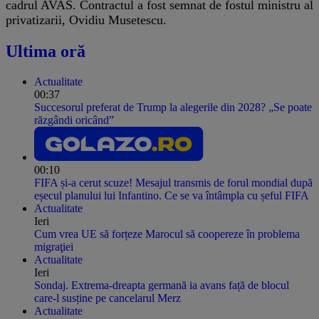
cadrul AVAS. Contractul a fost semnat de fostul ministru al
privatizarii, Ovidiu Musetescu.
Ultima oră
Actualitate
00:37
Succesorul preferat de Trump la alegerile din 2028? „Se poate
răzgândi oricând”
00:10
FIFA și-a cerut scuze! Mesajul transmis de forul mondial după
eșecul planului lui Infantino. Ce se va întâmpla cu șeful FIFA
Actualitate
Ieri
Cum vrea UE să forțeze Marocul să coopereze în problema
migraţiei
Actualitate
Ieri
Sondaj. Extrema-dreapta germană ia avans față de blocul
care-l susține pe cancelarul Merz
Actualitate