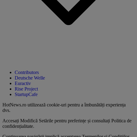
Contributors
Deutsche Welle
Euractiv
Rise Project
StartupCafe
HotNews.ro utilizează
cookie-uri pentru a îmbunătăți experiența
dvs
.
Accesați
Modifică Setările
pentru preferințe și consultați
Politica de
confidențialitate
.
Continuarea navigării implică acceptarea
Termenilor și Condițiilor
.