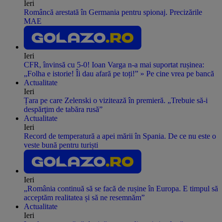
Ieri
Româncă arestată în Germania pentru spionaj. Precizările
MAE
Ieri
CFR, învinsă cu 5-0! Ioan Varga n-a mai suportat rușinea:
„Folha e istorie! Îi dau afară pe toți!” » Pe cine vrea pe bancă
Actualitate
Ieri
Țara pe care Zelenski o vizitează în premieră. „Trebuie să-i
despărţim de tabăra rusă”
Actualitate
Ieri
Record de temperatură a apei mării în Spania. De ce nu este o
veste bună pentru turiști
Ieri
„România continuă să se facă de rușine în Europa. E timpul să
acceptăm realitatea și să ne resemnăm”
Actualitate
Ieri