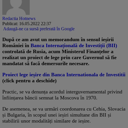
Redactia Hotnews
Publicat: 16.05.2022 22:37
Adaugă-ne ca sursă preferată în Google
După ce am avut un memorandum în sensul ieșirii
României în
Banca Internațională de Investiții (BII)
controlată de Rusia, acum Ministerul Finanțelor a
realizat un proiect de lege prin care Guvernul să fie
mandatat să facă demersurile necesare.
Proiect lege ieșire din Banca Internationala de Investitii
(click pentru a deschide)
Practic, se va denunța acordul interguvernamental privind
înființarea băncii semnat la Moscova în 1970.
De asemenea, se va urmări coordonarea cu Cehia, Slovacia
și Bulgaria, în scopul unei ieșiri simultane din BII și
stabilirii unor modalități similare de ieșire.