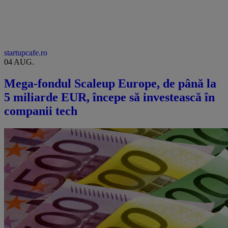
startupcafe.ro
04 AUG.
Mega-fondul Scaleup Europe, de până la
5 miliarde EUR, începe să investească în
companii tech