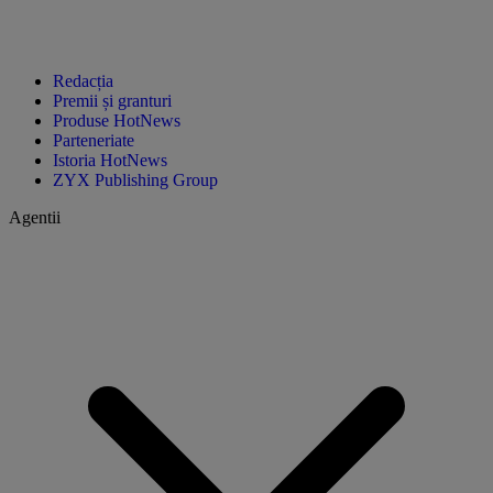
Redacția
Premii și granturi
Produse HotNews
Parteneriate
Istoria HotNews
ZYX Publishing Group
Agentii