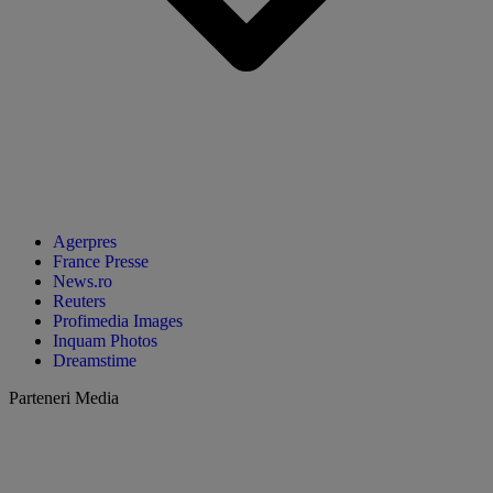
Agerpres
France Presse
News.ro
Reuters
Profimedia Images
Inquam Photos
Dreamstime
Parteneri Media