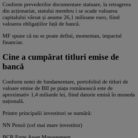
Conform prevederilor documentare statuare, la retragerea
din acționariat, statului membru i se scade valoarea
capitalului vărsat și anume 26,1 milioane euro, fiind
valoarea obligațiilor față de bancă.
MF spune că nu se poate defini, momentan, impactul
financiar.
Cine a cumpărat titluri emise de
bancă
Conform notei de fundamentare, portofoliul de titluri de
valoare emise de BII pe piața românească este de
aproximativ 1,4 miliarde lei, fiind datorie emisă în moneda
națională.
Printre principalii investitori se numără:
NN Pensii (cel mai mare investitor)
BCR Erste Asset Management