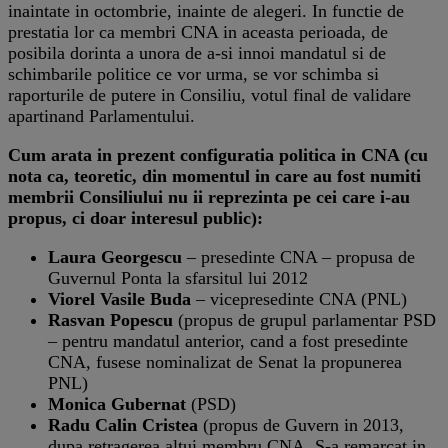
inaintate in octombrie, inainte de alegeri. In functie de
prestatia lor ca membri CNA in aceasta perioada, de
posibila dorinta a unora de a-si innoi mandatul si de
schimbarile politice ce vor urma, se vor schimba si
raporturile de putere in Consiliu, votul final de validare
apartinand Parlamentului.
Cum arata in prezent configuratia politica in CNA (cu
nota ca, teoretic, din momentul in care au fost numiti
membrii Consiliului nu ii reprezinta pe cei care i-au
propus, ci doar interesul public):
Laura Georgescu
– presedinte CNA – propusa de
Guvernul Ponta la sfarsitul lui 2012
Viorel Vasile Buda
– vicepresedinte CNA (PNL)
Rasvan Popescu
(propus de grupul parlamentar PSD
– pentru mandatul anterior, cand a fost presedinte
CNA, fusese nominalizat de Senat la propunerea
PNL)
Monica Gubernat
(PSD)
Radu Calin Cristea
(propus de Guvern in 2013,
dupa retragerea altui membru CNA. S-a remarcat in