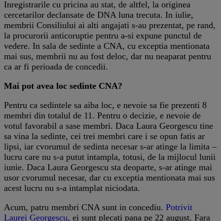
Inregistrarile cu pricina au stat, de altfel, la originea
cercetarilor declansate de DNA luna trecuta. In iulie,
membrii Consiliului ai alti angajati s-au prezentat, pe rand,
la procurorii anticoruptie pentru a-si expune punctul de
vedere. In sala de sedinte a CNA, cu exceptia mentionata
mai sus, membrii nu au fost deloc, dar nu neaparat pentru
ca ar fi perioada de concedii.
Mai pot avea loc sedinte CNA?
Pentru ca sedintele sa aiba loc, e nevoie sa fie prezenti 8
membri din totalul de 11. Pentru o decizie, e nevoie de
votul favorabil a sase membri. Daca Laura Georgescu tine
sa vina la sedinte, cei trei membri care i se opun fatis ar
lipsi, iar cvorumul de sedinta necesar s-ar atinge la limita –
lucru care nu s-a putut intampla, totusi, de la mijlocul lunii
iunie. Daca Laura Georgescu sta deoparte, s-ar atinge mai
usor cvorumul necesar, dar cu exceptia mentionata mai sus
acest lucru nu s-a intamplat niciodata.
Acum, patru membri CNA sunt in concediu.
Potrivit
Laurei Georgescu
, ei sunt plecati pana pe 22 august. Fara