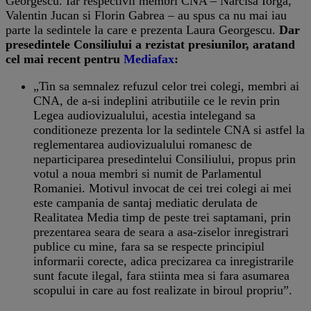
Georgescu. Iar respectivii membri CNA – Narcisa Iorga,
Valentin Jucan si Florin Gabrea – au spus ca nu mai iau
parte la sedintele la care e prezenta Laura Georgescu.
Dar
presedintele Consiliului a rezistat presiunilor, aratand
cel mai recent pentru
Mediafax
:
„Tin sa semnalez refuzul celor trei colegi, membri ai
CNA, de a-si indeplini atributiile ce le revin prin
Legea audiovizualului, acestia intelegand sa
conditioneze prezenta lor la sedintele CNA si astfel la
reglementarea audiovizualului romanesc de
neparticiparea presedintelui Consiliului, propus prin
votul a noua membri si numit de Parlamentul
Romaniei. Motivul invocat de cei trei colegi ai mei
este campania de santaj mediatic derulata de
Realitatea Media timp de peste trei saptamani, prin
prezentarea seara de seara a asa-ziselor inregistrari
publice cu mine, fara sa se respecte principiul
informarii corecte, adica precizarea ca inregistrarile
sunt facute ilegal, fara stiinta mea si fara asumarea
scopului in care au fost realizate in biroul propriu”.