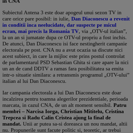
in CNA
Subiectul Antena 3 este doar apogeul unui sezon TV in
care orice pare posibil: in iulie,
Dan Diaconescu a revenit
in conditii inca neelucidate, dar suspecte pe micul
ecran, mai precis la Romania TV
, via „OTV-ul italian”,
la un an si jumatate dupa ce OTV-ul propriu a fost inchis.
De atunci, Dan Diaconescu isi face nestingherit campanie
electorala pe post. CNA nu a avut ocazia sa discute nici
acest subiect, in care la mijloc este prins postul controlat
de parlamentarul PSD Sebastian Ghita si care apare la nici
un an de cand DDTV a ramas fara posibilitatea sa emita
intr-o situatie similara: a retransmis programul „OTV-ului”
italian al lui Dan Diaconescu.
Iar campania electorala a lui Dan Diaconescu este doar
incalzirea pentru toamna alegerilor prezidentiale, perioada
marcata, in cazul CNA, de un alt moment sensibil.
Patru
membri – Narcisa Iorga, Christian Mititelu, Cristina
Trepcea si Radu Calin Cristea ajung la final de
mandat.
Unii ar putea sa-si doreasca un nou mandat, altii
nu. Propunerile sunt facute politic si, teoretic, ar trebui