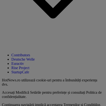
Contributors
Deutsche Welle
Euractiv
Rise Project
StartupCafe
HotNews.ro utilizează
cookie-uri pentru a îmbunătăți experiența
dvs
.
Accesați
Modifică Setările
pentru preferințe și consultați
Politica de
confidențialitate
.
Continuarea navigării implică acceptarea
Termenilor și Condițiilor
.