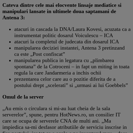
Cateva dintre cele mai elocvente linsaje mediatice si
manipulari lansate in ultimele doua saptamani de
Antena 3:
atacuri in cascada la DNA/Laura Kovesi, acuzata ca a
instrumentat politic dosarul Voiculescu – ICA
atacuri la completul de judecata din dosarul ICA
manipularea deciziei instantei, Antena 3 pretinzand
ca este „Post confiscat”
manipularea publica in legatura cu „plimbarea
spontana” de la Cotroceni – in fapt un miting in toata
regula la care Jandarmeria a inchis ochii
prezentarea celor care au o pozitie diferita de a
postului drept „scelerati” si „urmasi ai lui Goebbels”
Omul de la server
„Au emis o circulara si mi-au luat cheia de la sala
serverelor”, spune, pentru HotNews.ro, un consilier IT
care se ocupa de serverele CNA de multi ani. „Ma
impiedica sa-mi desfasor atributiile de serviciu inscrise in