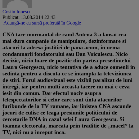
Costin Ionescu
Publicat: 13.08.2014 22:43
Adaugă-ne ca sursă preferată în Google
CNA tace mormantal de cand Antena 3 a lansat cea
mai dura campanie de manipulare, dezinformare si
atacuri la adresa justitiei de pana acum, in urma
condamnarii fondatorului sau Dan Voiculescu. Nicio
decizie, nicio luare de pozitie din partea presedintelui
Laura Georgescu, nicio tentativa de a aduce oamenii in
sedinta pentru a discuta ce se intampla la televiziunea
de stiri. Forul audiovizual este vizibil paralizat de luni
intregi, iar pentru multi aceasta tacere nu mai e ceva
iesit din comun. Dar efectul nociv asupra
telespectatorilor si celor care sunt tinta atacurilor
furibunde de la TV ramane, iar linistea CNA ascunde
jocuri de culise ce leaga presiunile politicului de
cercetarile DNA in cazul sefei Laura Georgescu. Si
toamna electorala, marcata prin traditie de „macel” la
TV, nici nu a inceput inca.