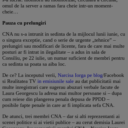
omul de la server a ramas fara cheie intr-un moment-
cheie…
Pauza cu prelungiri
CNA nu s-a intrunit in sedinta de la mijlocul lunii iunie, cu
o singura exceptie, cand o serie de urgente „tehnice” –
prelungiri sau modificari de licente, fara de care mai multe
posturi ar fi intrat in ilegalitate – a adus in sala de
Consiliu, pe 22 iulie, un numar suficient de membri pentru
ca sedinta sa poata sa aiba loc.
De ce? La inceputul verii,
Narcisa Iorga pe blog
/Facebook
si Realitatea TV
in emisiunile sale
au dat publicitatii mai
multe inregistrari care sugerau abuzuri verbale facute de
Laura Georgescu la adresa mai multor persoane si – dupa
cum reiese din plangerea penala depusa de PPDD –
posibile fapte penale in care ar fi implicata sefa CNA.
De atunci, trei membri CNA – dar si alti reprezentanti ai
scenei politice si ai vietii publice – au cerut demisia Laurei