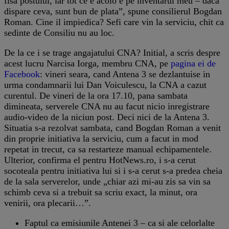
fisa postului, iar tot ce e acolo e pe inventarul meu – daca
dispare ceva, sunt bun de plata”, spune consilierul Bogdan
Roman. Cine il impiedica? Sefi care vin la serviciu, chit ca
sedinte de Consiliu nu au loc.
De la ce i se trage angajatului CNA? Initial, a scris despre
acest lucru Narcisa Iorga, membru CNA, pe
pagina ei de
Facebook
: vineri seara, cand Antena 3 se dezlantuise in
urma condamnarii lui Dan Voiculescu, la CNA a cazut
curentul. De vineri de la ora 17.10, pana sambata
dimineata, serverele CNA nu au facut nicio inregistrare
audio-video de la niciun post. Deci nici de la Antena 3.
Situatia s-a rezolvat sambata, cand Bogdan Roman a venit
din proprie initiativa la serviciu, cum a facut in mod
repetat in trecut, ca sa restarteze manual echipamentele.
Ulterior, confirma el pentru HotNews.ro, i s-a cerut
socoteala pentru initiativa lui si i s-a cerut s-a predea cheia
de la sala serverelor, unde „chiar azi mi-au zis sa vin sa
schimb ceva si a trebuit sa scriu exact, la minut, ora
venirii, ora plecarii…”.
Faptul ca emisiunile Antenei 3 – ca si ale celorlalte