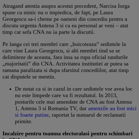
Atragand atentia asupra acestui precedent, Narcisa Iorga
spune ca nimic nu o impiedica, de fapt, pe Laura
Georgescu sa-i cheme pe oameni din concediu pentru a
discuta urgenta Antena 3 si ca ea personal ar veni – atat
timp cat sefa CNA nu ia parte la discutii.
Pe langa cei trei membri care „boicoteaza” sedintele la
care vine Laura Georgescu, si alti membri tind sa se
delimiteze de aceasta, fara insa sa rupa oficial randurile
„majoritatii” din CNA. Activitatea institutiei ar putea sa
ramana paralizata si dupa sfarsitul concediilor, atat timp
cat disputele se mentin.
De notat ca si in cazul in care sedintele vor avea loc
nu este limpede care va fi rezultatul. In 2013,
posturile cele mai amendate de CNA au fost Antena
1, Antena 3 si Romania TV, dar
amenzile au fost mici
si foarte putine
, raportat la numarul de reclamatii
primite.
Incalzire pentru toamna electorala
si pentru schimbari