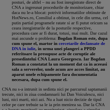
posturi, de altfel – nu au fost inregistrate direct de
CNA a ingreunat procedurile de monitorizare, chiar
daca nu le-a blocat: potrivit informatiilor obtinute de
HotNews.ro, Consiliul a obtinut, in cele din urma, cel
putin partial programele ratate si ar fi putut oricum sa
ceara inregistrarile de la posturile respective,
procedura care ar fi durat, totusi, mai mult. Dar cazul
mai ascunde o problema:
Bogdan Roman este, dupa
cum spune el, martor in
cercetarile declansate de
DNA in iulie
, in urma unei plangeri a PPDD
referitoare la presupuse acte de coruptie ale
presedintelui CNA Laura Georgescu. Iar Bogdan
Roman a constatat la un moment dat ca in aceeasi
sala a serverelor, unde acum are acces limitat, au
aparut unele echipamente fara documentatia
necesara, dupa cum spune el.
CNA nu s-a intrunit in sedinta nici pe parcursul saptamanii
trecute, nici in ziua condamnarii lui Dan Voiculescu, nici
luni, nici marti, nici azi. Nu a luat nicio decizie de tipul
celor pe care trebuie sa le ia prin menirea sa. Dar la CNA
s-a lucrat: monitorii au monitorizat, circulara a circulat,