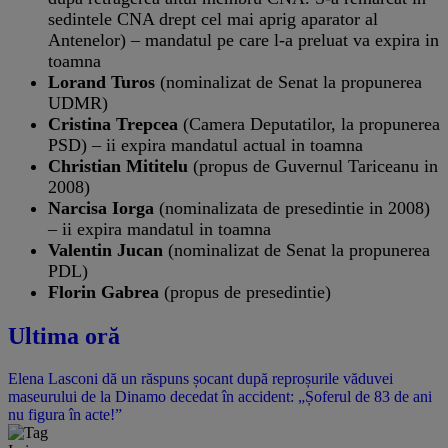
sedintele CNA drept cel mai aprig aparator al
Antenelor) – mandatul pe care l-a preluat va expira in
toamna
Lorand Turos
(nominalizat de Senat la propunerea
UDMR)
Cristina Trepcea
(Camera Deputatilor, la propunerea
PSD) – ii expira mandatul actual in toamna
Christian Mititelu
(propus de Guvernul Tariceanu in
2008)
Narcisa Iorga
(nominalizata de presedintie in 2008)
– ii expira mandatul in toamna
Valentin Jucan
(nominalizat de Senat la propunerea
PDL)
Florin Gabrea
(propus de presedintie)
Ultima oră
Elena Lasconi dă un răspuns șocant după reproșurile văduvei
maseurului de la Dinamo decedat în accident: „Șoferul de 83 de ani
nu figura în acte!”