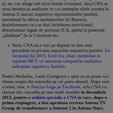
ei, nu s-ar atinge sub nicio forma cvorumul, daca CNA ar
avea intentia sa analizeze ce s-a intamplat zilele acestea la
Antena 3: atacuri impotriva reprezentantilor justitiei,
amenintari la adresa sustinatorilor lui Basescu,
dezinformarea ca s-ar dori inchiderea televiziunii,
dezinformari legate de procesul ICA, apelul la protestul-
„plimbare” de la Cotroceni etc..
Nota: CNA nu e nici pe departe in fata unui
precedent in privinta atacurilor impotriva justitiei.
La
inceputul lui 2013, forul era, chiar, mentionat in
raportul MCV ce sanctiona campaniile mediatice
indreptate impotriva Justitiei
.
Pentru Mediafax, Laura Georgescu a spus ca nu poate sa-i
cheme inapoi din concediu pe cei patru absenti. Dupa cum
a notat, insa, si
Narcisa Iorga pe Facebook
, sefa CNA i-a
chemat din concediu pe mai multi membri
in decembrie
2013, pentru
o sedinta speciala a CNA
in care, dupa o
prima respingere, a fost aprobata cererea Antena TV
Group de transformare a Antenei 2 in Antena Stars.