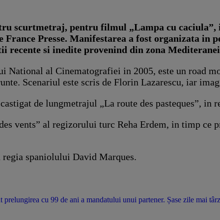
u scurtmetraj, pentru filmul „Lampa cu caciula”, in 
 France Presse. Manifestarea a fost organizata in p
tii recente si inedite provenind din zona Mediteranei
i National al Cinematografiei in 2005, este un road movi
arunte. Scenariul este scris de Florin Lazarescu, iar im
 castigat de lungmetrajul „La route des pasteques”, in 
des vents” al regizorului turc Reha Erdem, in timp ce p
in regia spaniolului David Marques.
t prelungirea cu 99 de ani a mandatului unui partener. Șase zile mai târzi