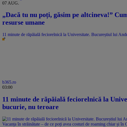
07 AUG.
„Dacă tu nu poți, găsim pe altcineva!” Cum 
resurse umane
11 minute de răpăială feciorelnică la Universitate. Bucureștiul lui An
b365.ro
03:00
11 minute de răpăială feciorelnică la Unive
bucurie, nu teroare
Vacanța în străinătate – de ce poți avea costuri de roaming chiar și în 