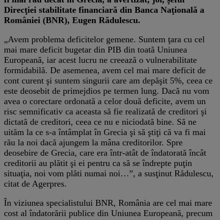
Direcţiei stabilitate financiară din Banca Naţională a
României (BNR), Eugen Rădulescu.
„Avem problema deficitelor gemene. Suntem ţara cu cel
mai mare deficit bugetar din PIB din toată Uniunea
Europeană, iar acest lucru ne creează o vulnerabilitate
formidabilă. De asemenea, avem cel mai mare deficit de
cont curent şi suntem singurii care am depăşit 5%, ceea ce
este deosebit de primejdios pe termen lung. Dacă nu vom
avea o corectare ordonată a celor două deficite, avem un
risc semnificativ ca aceasta să fie realizată de creditori şi
dictată de creditori, ceea ce nu e niciodată bine. Să ne
uităm la ce s-a întâmplat în Grecia şi să ştiţi că va fi mai
rău la noi dacă ajungem la mâna creditorilor. Spre
deosebire de Grecia, care era într-atât de îndatorată încât
creditorii au plătit şi ei pentru ca să se îndrepte puţin
situaţia, noi vom plăti numai noi…”, a susţinut Rădulescu,
citat de Agerpres.
În viziunea specialistului BNR, România are cel mai mare
cost al îndatorării publice din Uniunea Europeană, precum