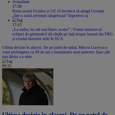
Actualitate
17:28
Rusia acuză Ucraina și UE că încearcă să atragă Georgia
„într-o nouă aventură sângeroasă” împotriva sa
17:15
„La naiba, nu mă mai întorc acolo!” / Fostul antrenor al
echipei de gimnastică dă cărțile pe față despre haosul din FRG
și exodul tinerelor stele în SUA
Ultima decizie în afaceri. De pe patul de spital, Mircea Lucescu a
votat prelungirea cu 99 de ani a mandatului unui partener. Șase zile
mai târziu s-a stins
09:35
Ultima decizie în afaceri. De pe patul de