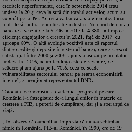
creditele neperformante, care în septembrie 2014 erau
undeva la 20 şi ceva la sută din totalul activelor, acum au
coborât pe la 3%. Activitatea bancară s-a eficientizat mai
mult decât în foarte multe alte industrii. Numărul de unităţi
bancare a scăzut de la 5.296 în 2017 la 4.380, în timp ce
eficienţa angajaţilor a crescut în 2021, faţă de 2017, cu
aproape 60%. O altă evoluţie pozitivă este că raportul
dintre credite şi depozite în sistemul bancar, care a crescut
substanţial între 2000 şi 2008, apoi s-a aşezat pe un platou,
undeva la 120%, acum tendinţa este de revenire, de
scădere şi am ajuns pe la 70%, ceea ce scade
vulnerabilitatea sectorului bancar pe seama economisirii
interne”, a menţionat reprezentantul BNR.
Totodată, economistul a evidenţiat progresul pe care
România l-a întregistrat de-a lungul anilor în materie de
creştere a PIB, a puterii de cumpărare, dar şi a speranţei de
viaţă.
„Tot observ că oamenii au impresia că nu s-a schimbat
nimic în România. PIB-ul României, în 1990, era de 19