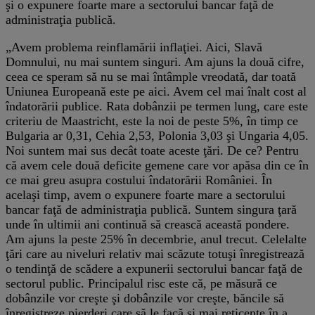
şi o expunere foarte mare a sectorului bancar faţă de
administraţia publică.
„Avem problema reinflamării inflaţiei. Aici, Slavă
Domnului, nu mai suntem singuri. Am ajuns la două cifre,
ceea ce speram să nu se mai întâmple vreodată, dar toată
Uniunea Europeană este pe aici. Avem cel mai înalt cost al
îndatorării publice. Rata dobânzii pe termen lung, care este
criteriu de Maastricht, este la noi de peste 5%, în timp ce
Bulgaria ar 0,31, Cehia 2,53, Polonia 3,03 şi Ungaria 4,05.
Noi suntem mai sus decât toate aceste ţări. De ce? Pentru
că avem cele două deficite gemene care vor apăsa din ce în
ce mai greu asupra costului îndatorării României. În
acelaşi timp, avem o expunere foarte mare a sectorului
bancar faţă de administraţia publică. Suntem singura ţară
unde în ultimii ani continuă să crească această pondere.
Am ajuns la peste 25% în decembrie, anul trecut. Celelalte
ţări care au niveluri relativ mai scăzute totuşi înregistrează
o tendinţă de scădere a expunerii sectorului bancar faţă de
sectorul public. Principalul risc este că, pe măsură ce
dobânzile vor creşte şi dobânzile vor creşte, băncile să
înregistreze pierderi care să le facă şi mai reticente în a