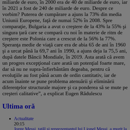
miliarde de euro, în 2000 era de 40 de miliarde de euro, iar
în 2021 a fost de 240 de miliarde de euro. Despre ce
vorbim? Puterea de cumpărare a ajuns la 73% din media
Uniunii Europene, faţă de numai 52% în 2008. Spre
comparaţie, Bulgaria a avut o creştere de la 43% la 55% şi
singura ţară care se compară cu noi în materie de ritm de
creştere este Polonia care a crescut de la 56% la 77%.
Speranţa medie de viaţă care era de abia 65 de ani în 1960
şi a urcat până la 69,7 ani în 1990, a ajuns deja la 75,5 ani,
după datele Băncii Mondiale, în 2019. Asta arată că avem
un progres excepţional care arată un potenţial foarte mare,
dar să nu ne supra-înfierbântăm degeaba, pentru că
evoluţiile au fost până acum de ordin cantitativ, iar de
acum înainte se pune problema atenuării şi eliminării
diferenţelor structurale majore şi ca ponderea să se mute pe
creşteri calitative”, a explicat Eugen Rădulescu
Ultima oră
Actualitate
20:15
Jorge Messi, tatăl și reprezentantul lui Lionel Messi, a murit la