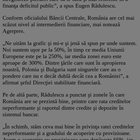
finanţa deficitul public”, a spus Eugen Rădulescu.
Conform oficialului Băncii Centrale, România are cel mai
scăzut nivel al intermedierii financiare, mai notează
Agerpres.
„Ne uităm la grafic şi mi-e şi jenă să spun pe unde suntem.
Noi suntem uşor pe la 50%, în timp ce media Uniunii
Europene este pe la 250%, iar media zonei euro este
aproape de 300%. Dintre ţările care sunt în apropierea
noastră, Polonia şi Bulgaria sunt singurele care au o
pondere care nu e decât dublă decât cea a României”, a
afirmat şeful Direcţiei stabilitate financiară.
Pe de altă parte, Rădulescu a punctat şi zonele în care
România are se prezintă bine, printre care rata creditelor
neperformante şi raportul dintre credite şi depozite în
sistemul bancar.
„În schimb, stăm ceva mai bine în privinţa ratei creditelor
neperformante şi a gradului de acoperire cu provizioane.
Avem o acoperire cu provizioane care depăşeşte 66%, iar