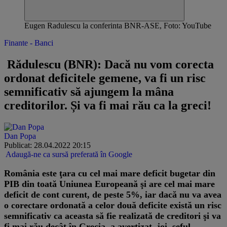
Eugen Radulescu la conferinta BNR-ASE, Foto: YouTube
Finante - Banci
​ Rădulescu (BNR): Dacă nu vom corecta
ordonat deficitele gemene, va fi un risc
semnificativ să ajungem la mâna
creditorilor. Și va fi mai rău ca la greci!
Dan Popa
Publicat: 28.04.2022 20:15
Adaugă-ne ca sursă preferată în Google
România este ţara cu cel mai mare deficit bugetar din
PIB din toată Uniunea Europeană şi are cel mai mare
deficit de cont curent, de peste 5%, iar dacă nu va avea
o corectare ordonată a celor două deficite există un risc
semnificativ ca aceasta să fie realizată de creditori şi va
fi mai rău decât în Grecia, a avertizat, joi, şeful