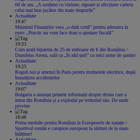
68 de ani. „A susținut cu viziune, rigoare și afecțiune cariera
celui mai bun jucător din toate timpurile”
Actualitate
19:47
Ministrul Finanțelor vrea „o dată certă” pentru aderarea la
euro: „Practic nu vom face doar o ajustare fiscală”
19:33
Cum arată bijuteria de 25 de milioane de € din România /
Danubius Arena, sală ca „în altă țară” cu mici urme de șantier
Actualitate
19:25
Reguli noi și amenzi în Paris pentru trotinetele electrice, după
înmulțirea accidentelor
Actualitate
19:07
Bulgaria a anunțat primele informații despre drona care a
intrat din România și a explodat pe teritoriul său. De unde
provine
18:48
Prima medalie pentru România la Europenele de natație /
Sportivul român e campion european la sărituri de la mare
înălțime!
Actualitate