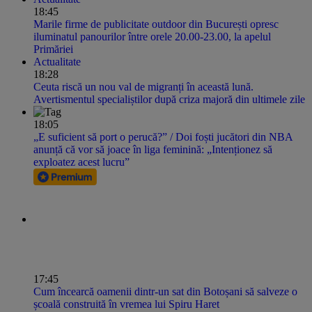
18:45
Marile firme de publicitate outdoor din București opresc
iluminatul panourilor între orele 20.00-23.00, la apelul
Primăriei
Actualitate
18:28
Ceuta riscă un nou val de migranți în această lună.
Avertismentul specialiștilor după criza majoră din ultimele zile
18:05
„E suficient să port o perucă?” / Doi foști jucători din NBA
anunță că vor să joace în liga feminină: „Intenționez să
exploatez acest lucru”
17:45
Cum încearcă oamenii dintr-un sat din Botoșani să salveze o
școală construită în vremea lui Spiru Haret