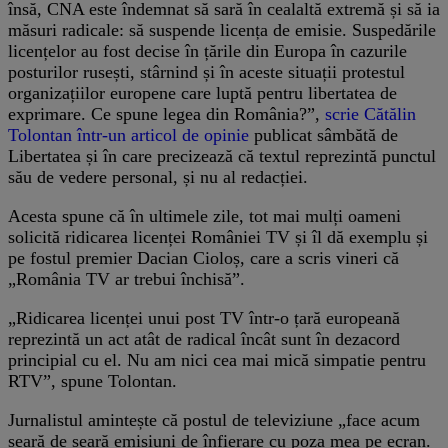
însă, CNA este îndemnat să sară în cealaltă extremă și să ia
măsuri radicale: să suspende licența de emisie. Suspedările
licențelor au fost decise în țările din Europa în cazurile
posturilor rusești, stârnind și în aceste situații protestul
organizațiilor europene care luptă pentru libertatea de
exprimare. Ce spune legea din România?”,
scrie Cătălin
Tolontan într-un articol de opinie
publicat sâmbătă de
Libertatea și în care precizează că textul reprezintă punctul
său de vedere personal, și nu al redacției.
Acesta spune că în ultimele zile, tot mai mulți oameni
solicită ridicarea licenței României TV și îl dă exemplu și
pe fostul premier Dacian Cioloș, care a scris vineri că
„România TV ar trebui închisă”.
„Ridicarea licenței unui post TV într-o țară europeană
reprezintă un act atât de radical încât sunt în dezacord
principial cu el. Nu am nici cea mai mică simpatie pentru
RTV”, spune Tolontan.
Jurnalistul amintește că postul de televiziune „face acum
seară de seară emisiuni de înfierare cu poza mea pe ecran.