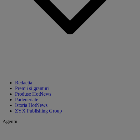
Redacția
Premii și granturi
Produse HotNews
Parteneriate
Istoria HotNews
ZYX Publishing Group
Agentii