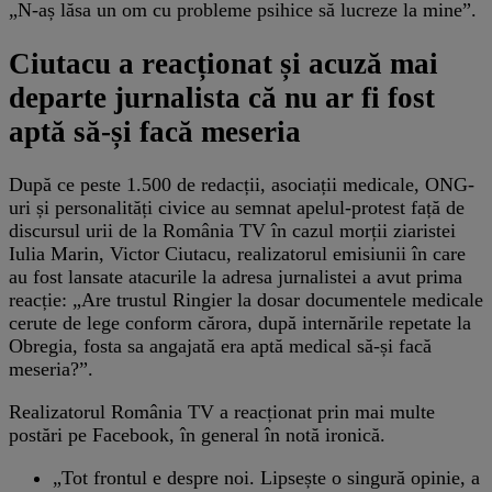
„N-aș lăsa un om cu probleme psihice să lucreze la mine”.
Ciutacu a reacționat și acuză mai
departe jurnalista că nu ar fi fost
aptă să-și facă meseria
După ce peste 1.500 de redacții, asociații medicale, ONG-
uri și personalități civice au semnat apelul-protest față de
discursul urii de la România TV în cazul morții ziaristei
Iulia Marin, Victor Ciutacu, realizatorul emisiunii în care
au fost lansate atacurile la adresa jurnalistei a avut prima
reacție: „Are trustul Ringier la dosar documentele medicale
cerute de lege conform cărora, după internările repetate la
Obregia, fosta sa angajată era aptă medical să-și facă
meseria?”.
Realizatorul România TV a reacționat prin mai multe
postări pe Facebook, în general în notă ironică.
„Tot frontul e despre noi. Lipsește o singură opinie, a