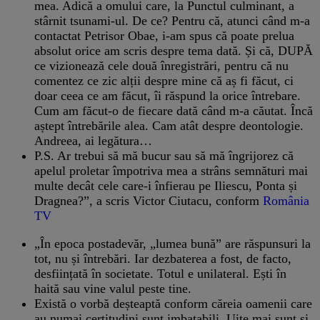
mea. Adică a omului care, la Punctul culminant, a
stârnit tsunami-ul. De ce? Pentru că, atunci când m-a
contactat Petrisor Obae, i-am spus că poate prelua
absolut orice am scris despre tema dată. Și că, DUPĂ
ce vizionează cele două înregistrări, pentru că nu
comentez ce zic alții despre mine că aș fi făcut, ci
doar ceea ce am făcut, îi răspund la orice întrebare.
Cum am făcut-o de fiecare dată când m-a căutat. Încă
aștept întrebările alea. Cam atât despre deontologie.
Andreea, ai legătura…
P.S. Ar trebui să mă bucur sau să mă îngrijorez că
apelul proletar împotriva mea a strâns semnături mai
multe decât cele care-i înfierau pe Iliescu, Ponta și
Dragnea?”, a scris Victor Ciutacu, conform
România
TV
„În epoca postadevăr, „lumea bună” are răspunsuri la
tot, nu și întrebări. Iar dezbaterea a fost, de facto,
desființată în societate. Totul e unilateral. Ești în
haită sau vine valul peste tine.
Există o vorbă deșteaptă conform căreia oamenii care
au numai certitudini sunt imbatabili. Uite mai sunt și