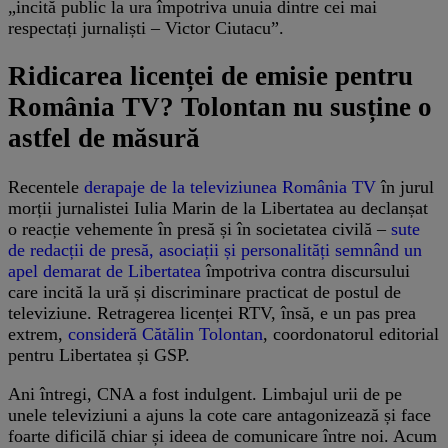
„incită public la ura împotriva unuia dintre cei mai
respectați jurnaliști – Victor Ciutacu”.
Ridicarea licenței de emisie pentru
România TV? Tolontan nu susține o
astfel de măsură
Recentele
derapaje de la televiziunea România TV
în jurul
morții jurnalistei Iulia Marin de la Libertatea au declanșat
o reacție vehemente în presă și în societatea civilă –
sute
de redacții de presă, asociații și personalități semnând un
apel demarat de Libertatea
împotriva contra discursului
care incită la ură și discriminare practicat de postul de
televiziune. Retragerea licenței RTV, însă, e un pas prea
extrem,
consideră Cătălin Tolontan
, coordonatorul editorial
pentru Libertatea și GSP.
Ani întregi, CNA a fost indulgent. Limbajul urii de pe
unele televiziuni a ajuns la cote care antagonizează și face
foarte dificilă chiar și ideea de comunicare între noi. Acum