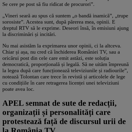
Se cere pe post să fiu ridicat de procurori”.
„Vineri seară au spus că suntem „o bandă inamică”, „trupe
sorosiste”. Acestea sunt, după părerea mea, opinii. E
dreptul RTV să le exprime. Deseori însă, în emisiuni ajung
la discriminări și incitări.
Nu mai asistăm la exprimarea unor opinii, ci la altceva.
Chiar și așa, nu cred că închiderea României TV, sau a
oricărui post din cele care emit astăzi, este soluția
democratică, proporțională și legală. Să ne uităm împreună
la legea după care funcționează televiziunile și radiourile”,
notează Tolontan care trece în revistă și articolele de lege
cu condițiile în care retragerea licenței unei televiziuni
poate avea loc.
APEL semnat de sute de redacții,
organizații și personalități care
protestează față de discursul urii de
la România TV