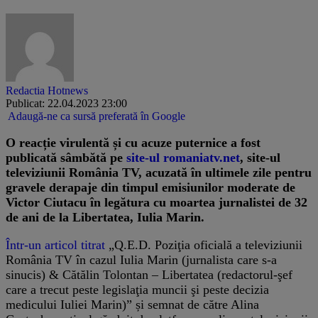
Redactia Hotnews
Publicat: 22.04.2023 23:00
Adaugă-ne ca sursă preferată în Google
O reacție virulentă și cu acuze puternice a fost
publicată sâmbătă pe
site-ul romaniatv.net
, site-ul
televiziunii România TV, acuzată în ultimele zile pentru
gravele derapaje din timpul emisiunilor moderate de
Victor Ciutacu în legătura cu moartea jurnalistei de 32
de ani de la Libertatea, Iulia Marin.
Într-un articol titrat
„Q.E.D. Poziţia oficială a televiziunii
România TV în cazul Iulia Marin (jurnalista care s-a
sinucis) & Cătălin Tolontan – Libertatea (redactorul-şef
care a trecut peste legislaţia muncii şi peste decizia
medicului Iuliei Marin)” și semnat de către Alina