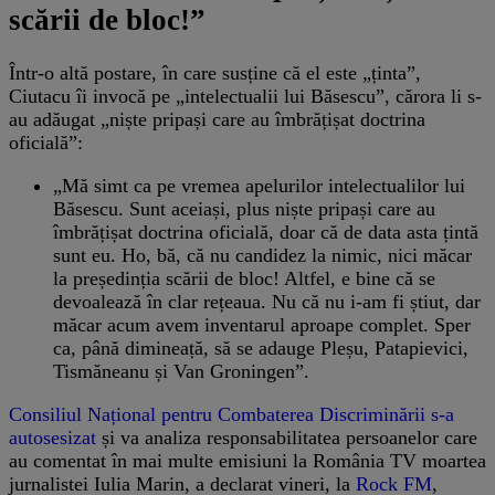
scării de bloc!”
Într-o altă postare, în care susține că el este „ținta”,
Ciutacu îi invocă pe „intelectualii lui Băsescu”, cărora li s-
au adăugat „niște pripași care au îmbrățișat doctrina
oficială”:
„Mă simt ca pe vremea apelurilor intelectualilor lui
Băsescu. Sunt aceiași, plus niște pripași care au
îmbrățișat doctrina oficială, doar că de data asta țintă
sunt eu. Ho, bă, că nu candidez la nimic, nici măcar
la președinția scării de bloc! Altfel, e bine că se
devoalează în clar rețeaua. Nu că nu i-am fi știut, dar
măcar acum avem inventarul aproape complet. Sper
ca, până dimineață, să se adauge Pleșu, Patapievici,
Tismăneanu și Van Groningen”.
Consiliul Național pentru Combaterea Discriminării s-a
autosesizat
și va analiza responsabilitatea persoanelor care
au comentat în mai multe emisiuni la România TV moartea
jurnalistei Iulia Marin, a declarat vineri, la
Rock FM
,