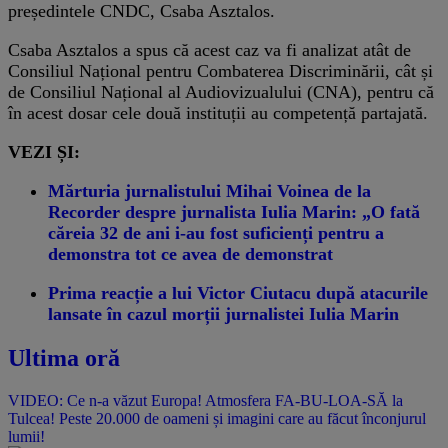
președintele CNDC, Csaba Asztalos.
Csaba Asztalos a spus că acest caz va fi analizat atât de
Consiliul Național pentru Combaterea Discriminării, cât și
de Consiliul Național al Audiovizualului (CNA), pentru că
în acest dosar cele două instituții au competență partajată.
VEZI ȘI:
Mărturia jurnalistului Mihai Voinea de la
Recorder despre jurnalista Iulia Marin: „O fată
căreia 32 de ani i-au fost suficienți pentru a
demonstra tot ce avea de demonstrat
Prima reacție a lui Victor Ciutacu după atacurile
lansate în cazul morții jurnalistei Iulia Marin
Ultima oră
VIDEO: Ce n-a văzut Europa! Atmosfera FA-BU-LOA-SĂ la
Tulcea! Peste 20.000 de oameni și imagini care au făcut înconjurul
lumii!