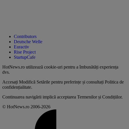
Contributors
Deutsche Welle
Euractiv
Rise Project
StartupCafe
HotNews.ro utilizează
cookie-uri pentru a îmbunătăți experiența
dvs
.
Accesați
Modifică Setările
pentru preferințe și consultați
Politica de
confidențialitate
.
Continuarea navigării implică acceptarea
Termenilor și Condițiilor
.
© HotNews.ro 2006-2026