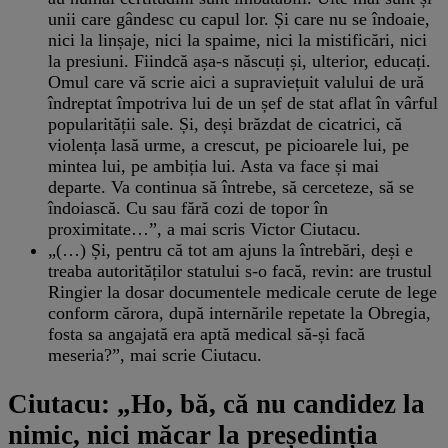
unii care gândesc cu capul lor. Și care nu se îndoaie,
nici la linșaje, nici la spaime, nici la mistificări, nici
la presiuni. Fiindcă așa-s născuți și, ulterior, educați.
Omul care vă scrie aici a supraviețuit valului de ură
îndreptat împotriva lui de un șef de stat aflat în vârful
popularității sale. Și, deși brăzdat de cicatrici, că
violența lasă urme, a crescut, pe picioarele lui, pe
mintea lui, pe ambiția lui. Asta va face și mai
departe. Va continua să întrebe, să cerceteze, să se
îndoiască. Cu sau fără cozi de topor în
proximitate…”, a mai scris Victor Ciutacu.
„(…) Și, pentru că tot am ajuns la întrebări, deși e
treaba autorităților statului s-o facă, revin: are trustul
Ringier la dosar documentele medicale cerute de lege
conform cărora, după internările repetate la Obregia,
fosta sa angajată era aptă medical să-și facă
meseria?”, mai scrie Ciutacu.
Ciutacu: „Ho, bă, că nu candidez la
nimic, nici măcar la președinția