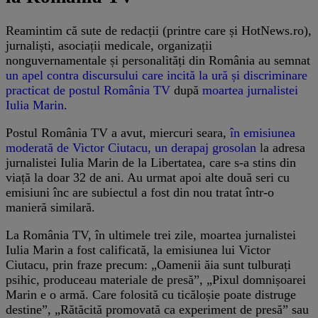
Reamintim că sute de redacții (printre care și HotNews.ro),
jurnaliști, asociații medicale, organizații
nonguvernamentale și personalități din România au semnat
un apel contra discursului care incită la ură și discriminare
practicat de postul România TV
după
moartea jurnalistei
Iulia Marin
.
Postul România TV a avut, miercuri seara,
în emisiunea
moderată de Victor Ciutacu, un derapaj grosolan
la adresa
jurnalistei Iulia Marin de la Libertatea, care s-a stins din
viață la doar 32 de ani. Au urmat apoi alte două seri cu
emisiuni înc are subiectul a fost din nou tratat într-o
manieră similară.
La România TV, în ultimele trei zile, moartea jurnalistei
Iulia Marin a fost calificată, la emisiunea lui Victor
Ciutacu, prin fraze precum: „Oamenii ăia sunt tulburați
psihic, produceau materiale de presă”, „Pixul domnișoarei
Marin e o armă. Care folosită cu ticăloșie poate distruge
destine”, „Rătăcită promovată ca experiment de presă” sau