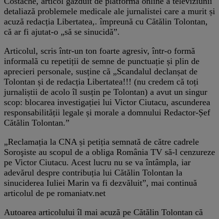
Costache, articol găzduit de platforma online a televiziunii
detaliază problemele medicale ale jurnalistei care a murit și
acuză redacția Libertatea,. împreună cu Cătălin Tolontan,
că ar fi ajutat-o „să se sinucidă”.
Articolul, scris într-un ton foarte agresiv, într-o formă
informală cu repetiții de semne de punctuație și plin de
aprecieri personale, susține că „Scandalul declanșat de
Tolontan și de redacția Libertatea!!! (nu credem că toți
jurnaliștii de acolo îl susțin pe Tolontan) a avut un singur
scop: blocarea investigației lui Victor Ciutacu, ascunderea
responsabilității legale și morale a domnului Redactor-Șef
Cătălin Tolontan.”
„Reclamația la CNA și petiția semnată de către cadrele
Soroşiste au scopul de a obliga România TV să-l cenzureze
pe Victor Ciutacu. Acest lucru nu se va întâmpla, iar
adevărul despre contribuția lui Cătălin Tolontan la
sinuciderea Iuliei Marin va fi dezvăluit”, mai continuă
articolul de pe romaniatv.net
Autoarea articolului îl mai acuză pe Cătălin Tolontan că