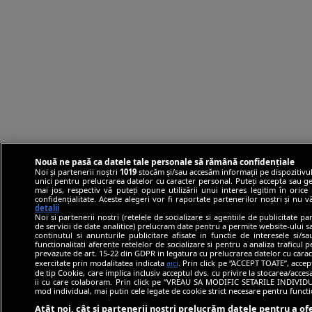
Nouă ne pasă ca datele tale personale să rămână confidențiale
Noi și partenerii noștri
1019
stocăm și/sau accesăm informații pe dispozitivul
unici pentru prelucrarea datelor cu caracter personal. Puteți accepta sau ge
mai jos, respectiv vă puteți opune utilizării unui interes legitim în ori
confidențialitate. Aceste alegeri vor fi raportate partenerilor noștri și nu 
detalii
Noi si partenerii nostri (retelele de socializare si agentiile de publicitate p
de servicii de date analitice) prelucram date pentru a permite website-ului 
continutul si anunturile publicitare afisate in functie de interesele si/s
functionalitati aferente retelelor de socializare si pentru a analiza traficul 
prevazute de art. 15-22 din GDPR in legatura cu prelucrarea datelor cu carac
exercitate prin modalitatea indicata
aici
. Prin click pe “ACCEPT TOATE”, accep
de tip Cookie, care implica inclusiv acceptul dvs. cu privire la stocarea/acce
ii cu care colaboram. Prin click pe “VREAU SA MODIFIC SETARILE INDIVIDUA
mod individual, mai putin cele legate de cookie strict necesare pentru funct
Atât noi, cât și partenerii noștri prelucrăm datele pentru a ofe