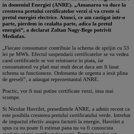
in domeniul Energiei (ANRE). „Amanarea va duce la
cresterea pretului certificatelor verzi si va creste si
pretul energiei electrice. Atunci, ce am castigat intr-o
parte, pierdem in cealalta parte, adica la pretul
energiei”, a declarat Zoltan Nagy-Bege potrivit
Mediafax.
„Fiecare consumator contribuie la schema de sprijin cu 53
lei pe MWh. Efectul suspendarii certificatelor se va vedea
cand certificatele se vor reintoarce in piata, iar
consumatorul va plati mai mult decat daca am fi lasat
schema sa functioneze. Ordonanta de urgenta a iesit plina
de greseli”, a adaugat reprezentantul ANRE.
Practic, vor fi mai putine certificate verzi, insa mai
scumpe.
Si Niculae Havrilet, presedintele ANRE, a admis recent ca
este posibila cresterea pretului certificatului verde. Intrebat
de impactul efectiv asupra facturii la energie, Havrilet a
spus ca nu poate fi estimat pana nu va fi cunoscuta
evolutia pietei certificatelor verzi. Potrivit noului act