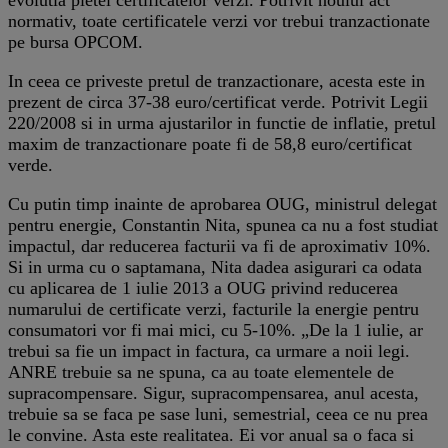
normativ, toate certificatele verzi vor trebui tranzactionate
pe bursa OPCOM.
In ceea ce priveste pretul de tranzactionare, acesta este in
prezent de circa 37-38 euro/certificat verde. Potrivit Legii
220/2008 si in urma ajustarilor in functie de inflatie, pretul
maxim de tranzactionare poate fi de 58,8 euro/certificat
verde.
Cu putin timp inainte de aprobarea OUG, ministrul delegat
pentru energie, Constantin Nita, spunea ca nu a fost studiat
impactul, dar reducerea facturii va fi de aproximativ 10%.
Si in urma cu o saptamana, Nita dadea asigurari ca odata
cu aplicarea de 1 iulie 2013 a OUG privind reducerea
numarului de certificate verzi, facturile la energie pentru
consumatori vor fi mai mici, cu 5-10%. „De la 1 iulie, ar
trebui sa fie un impact in factura, ca urmare a noii legi.
ANRE trebuie sa ne spuna, ca au toate elementele de
supracompensare. Sigur, supracompensarea, anul acesta,
trebuie sa se faca pe sase luni, semestrial, ceea ce nu prea
le convine. Asta este realitatea. Ei vor anual sa o faca si