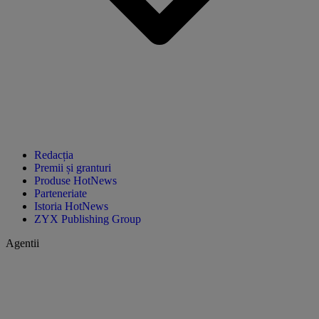
Redacția
Premii și granturi
Produse HotNews
Parteneriate
Istoria HotNews
ZYX Publishing Group
Agentii