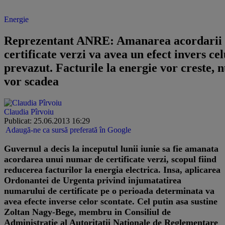
Energie
Reprezentant ANRE: Amanarea acordarii
certificate verzi va avea un efect invers cel
prevazut. Facturile la energie vor creste, 
vor scadea
Claudia Pîrvoiu
Publicat: 25.06.2013 16:29
Adaugă-ne ca sursă preferată în Google
Guvernul a decis la inceputul lunii iunie sa fie amanata
acordarea unui numar de certificate verzi, scopul fiind
reducerea facturilor la energia electrica. Insa, aplicarea
Ordonantei de Urgenta privind injumatatirea
numarului de certificate pe o perioada determinata va
avea efecte inverse celor scontate. Cel putin asa sustine
Zoltan Nagy-Bege, membru in Consiliul de
Administratie al Autoritatii Nationale de Reglementare