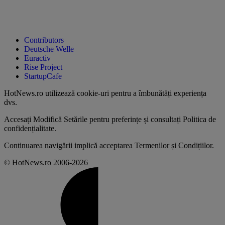
Contributors
Deutsche Welle
Euractiv
Rise Project
StartupCafe
HotNews.ro utilizează
cookie-uri pentru a îmbunătăți experiența
dvs
.
Accesați
Modifică Setările
pentru preferințe și consultați
Politica de
confidențialitate
.
Continuarea navigării implică acceptarea
Termenilor și Condițiilor
.
© HotNews.ro 2006-2026