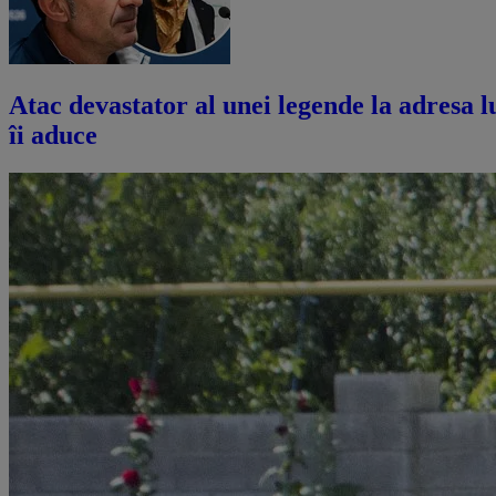
Atac devastator al unei legende la adresa lu
îi aduce