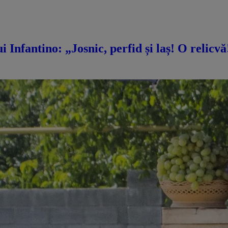
i Infantino: „Josnic, perfid și laș! O relicv