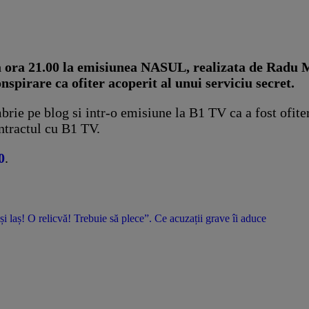
la ora 21.00 la emisiunea NASUL, realizata de Radu M
nspirare ca ofiter acoperit al unui serviciu secret.
e pe blog si intr-o emisiune la B1 TV ca a fost ofiter 
ontractul cu B1 TV.
0
.
 și laș! O relicvă! Trebuie să plece”. Ce acuzații grave îi aduce