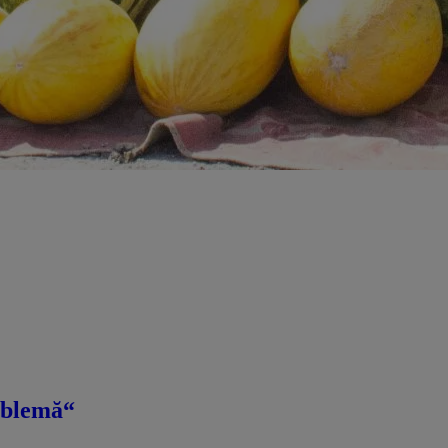
roblemă“