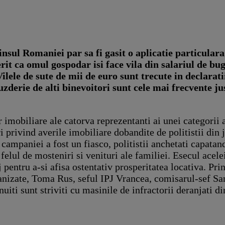
insul Romaniei par sa fi gasit o aplicatie particula
erit ca omul gospodar isi face vila din salariul de bu
 Vilele de sute de mii de euro sunt trecute in declarat
zderie de alti binevoitori sunt cele mai frecvente jus
imobiliare ale catorva reprezentanti ai unei categorii ap
 privind averile imobiliare dobandite de politistii din 
campaniei a fost un fiasco, politistii anchetati capatand
 felul de mosteniri si venituri ale familiei. Esecul acele
 pentru a-si afisa ostentativ prosperitatea locativa. Prin
anizate, Toma Rus, seful IPJ Vrancea, comisarul-sef Sa
uiti sunt striviti cu masinile de infractorii deranjati di