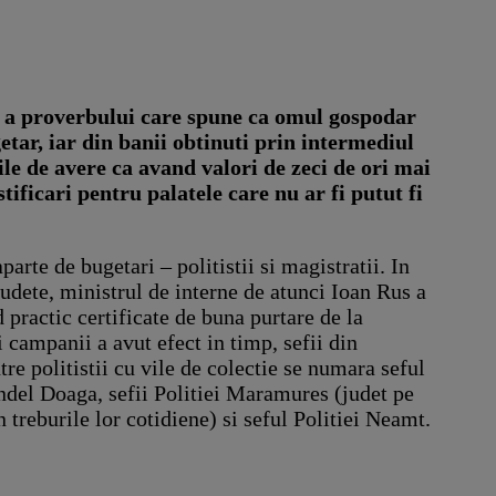
ra a proverbului care spune ca omul gospodar
getar, iar din banii obtinuti prin intermediul
iile de avere ca avand valori de zeci de ori mai
tificari pentru palatele care nu ar fi putut fi
arte de bugetari – politistii si magistratii. In
judete, ministrul de interne de atunci Ioan Rus a
 practic certificate de buna purtare de la
i campanii a avut efect in timp, sefii din
tre politistii cu vile de colectie se numara seful
ndel Doaga, sefii Politiei Maramures (judet pe
n treburile lor cotidiene) si seful Politiei Neamt.