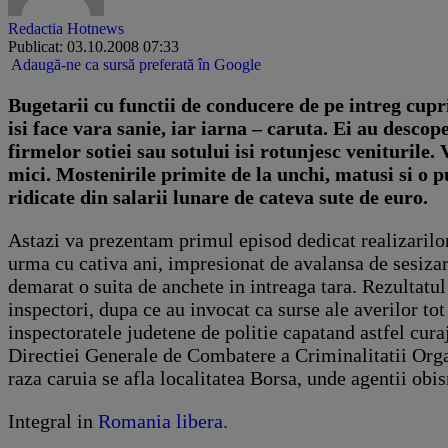
Redactia Hotnews
Publicat: 03.10.2008 07:33
Adaugă-ne ca sursă preferată în Google
Bugetarii cu functii de conducere de pe intreg cupr
isi face vara sanie, iar iarna – caruta. Ei au descop
firmelor sotiei sau sotului isi rotunjesc veniturile.
mici. Mostenirile primite de la unchi, matusi si o pu
ridicate din salarii lunare de cateva sute de euro.
Astazi va prezentam primul episod dedicat realizarilor 
urma cu cativa ani, impresionat de avalansa de sesizari
demarat o suita de anchete in intreaga tara. Rezultatul 
inspectori, dupa ce au invocat ca surse ale averilor tot
inspectoratele judetene de politie capatand astfel curaj
Directiei Generale de Combatere a Criminalitatii Org
raza caruia se afla localitatea Borsa, unde agentii obisn
Integral in
Romania libera.