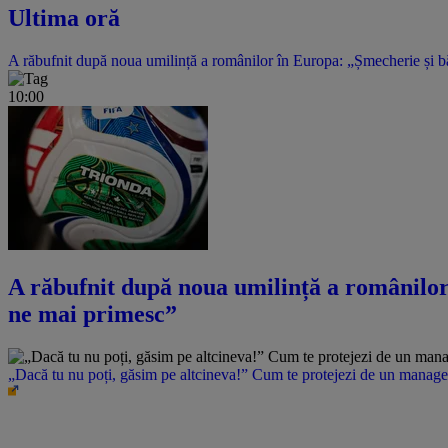
Ultima oră
A răbufnit după noua umilință a românilor în Europa: „Șmecherie și băta
10:00
A răbufnit după noua umilință a românilor î
ne mai primesc”
„Dacă tu nu poți, găsim pe altcineva!” Cum te protejezi de un manager 