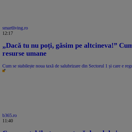
smartliving.ro
12:17
„Dacă tu nu poți, găsim pe altcineva!” Cum 
resurse umane
Cum se stabilește noua taxă de salubrizare din Sectorul 1 și care e regu
b365.ro
11:40