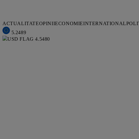
ACTUALITATE
OPINII
ECONOMIE
INTERNATIONAL
POLI
5.2489
4.5480