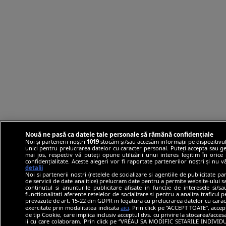
Nouă ne pasă ca datele tale personale să rămână confidențiale
Noi și partenerii noștri
1019
stocăm și/sau accesăm informații pe dispozitivul
unici pentru prelucrarea datelor cu caracter personal. Puteți accepta sau ge
mai jos, respectiv vă puteți opune utilizării unui interes legitim în ori
confidențialitate. Aceste alegeri vor fi raportate partenerilor noștri și nu 
detalii
Noi si partenerii nostri (retelele de socializare si agentiile de publicitate p
de servicii de date analitice) prelucram date pentru a permite website-ului 
continutul si anunturile publicitare afisate in functie de interesele si/s
functionalitati aferente retelelor de socializare si pentru a analiza traficul 
prevazute de art. 15-22 din GDPR in legatura cu prelucrarea datelor cu carac
exercitate prin modalitatea indicata
aici
. Prin click pe “ACCEPT TOATE”, accep
de tip Cookie, care implica inclusiv acceptul dvs. cu privire la stocarea/acce
ii cu care colaboram. Prin click pe “VREAU SA MODIFIC SETARILE INDIVIDUA