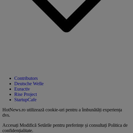
Contributors
Deutsche Welle
Euractiv
Rise Project
StartupCafe
HotNews.ro utilizează
cookie-uri pentru a îmbunătăți experiența
dvs
.
Accesați
Modifică Setările
pentru preferințe și consultați
Politica de
confidențialitate
.