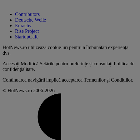
Contributors
Deutsche Welle
Euractiv
Rise Project
StartupCafe
HotNews.ro utilizează
cookie-uri pentru a îmbunătăți experiența
dvs
.
Accesați
Modifică Setările
pentru preferințe și consultați
Politica de
confidențialitate
.
Continuarea navigării implică acceptarea
Termenilor și Condițiilor
.
© HotNews.ro 2006-2026