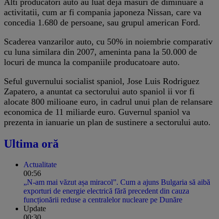
Alti producatori auto au luat deja masuri de diminuare a
activitatii, cum ar fi compania japoneza Nissan, care va
concedia 1.680 de persoane, sau grupul american Ford.
Scaderea vanzarilor auto, cu 50% in noiembrie comparativ
cu luna similara din 2007, ameninta pana la 50.000 de
locuri de munca la companiile producatoare auto.
Seful guvernului socialist spaniol, Jose Luis Rodriguez
Zapatero, a anuntat ca sectorului auto spaniol ii vor fi
alocate 800 milioane euro, in cadrul unui plan de relansare
economica de 11 miliarde euro. Guvernul spaniol va
prezenta in ianuarie un plan de sustinere a sectorului auto.
Ultima oră
Actualitate
00:56
„N-am mai văzut așa miracol”. Cum a ajuns Bulgaria să aibă
exporturi de energie electrică fără precedent din cauza
funcționării reduse a centralelor nucleare pe Dunăre
Update
00:30