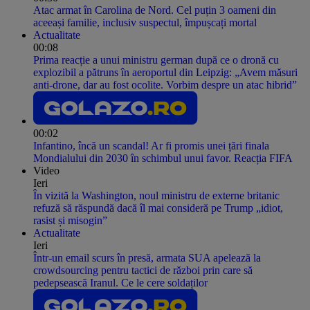
Atac armat în Carolina de Nord. Cel puțin 3 oameni din
aceeași familie, inclusiv suspectul, împușcați mortal
Actualitate
00:08
Prima reacție a unui ministru german după ce o dronă cu
explozibil a pătruns în aeroportul din Leipzig: „Avem măsuri
anti-drone, dar au fost ocolite. Vorbim despre un atac hibrid”
00:02
Infantino, încă un scandal! Ar fi promis unei țări finala
Mondialului din 2030 în schimbul unui favor. Reacția FIFA
Video
Ieri
În vizită la Washington, noul ministru de externe britanic
refuză să răspundă dacă îl mai consideră pe Trump „idiot,
rasist și misogin”
Actualitate
Ieri
Într-un email scurs în presă, armata SUA apelează la
crowdsourcing pentru tactici de război prin care să
pedepsească Iranul. Ce le cere soldaților