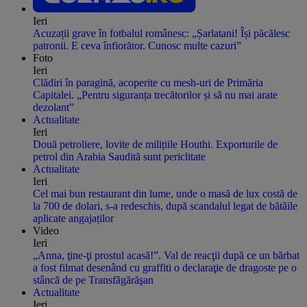
Ieri
Acuzații grave în fotbalul românesc: „Șarlatani! Își păcălesc
patronii. E ceva înfiorător. Cunosc multe cazuri”
Foto
Ieri
Clădiri în paragină, acoperite cu mesh-uri de Primăria
Capitalei. „Pentru siguranța trecătorilor și să nu mai arate
dezolant”
Actualitate
Ieri
Două petroliere, lovite de milițiile Houthi. Exporturile de
petrol din Arabia Saudită sunt periclitate
Actualitate
Ieri
Cel mai bun restaurant din lume, unde o masă de lux costă de
la 700 de dolari, s-a redeschis, după scandalul legat de bătăile
aplicate angajaților
Video
Ieri
„Anna, ţine-ţi prostul acasă!”. Val de reacţii după ce un bărbat
a fost filmat desenând cu graffiti o declaraţie de dragoste pe o
stâncă de pe Transfăgărăşan
Actualitate
Ieri