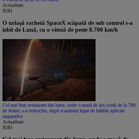
Actualitate
IERI
O uriașă rachetă SpaceX scăpată de sub control s-a
izbit de Lună, cu o viteză de peste 8.700 km/h
Cel mai bun restaurant din lume, unde o masă de lux costă de la 700
de dolari, s-a redeschis, după scandalul legat de bătăile aplicate
angajaților
Actualitate
IERI