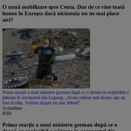
O nouă mobilizare spre Ceuta. Dar de ce vine toată
lumea în Europa dacă niciunuia nu ne mai place
aici?
Prima reacție a unui ministru german după ce o dronă cu explozibil a
pătruns în aeroportul din Leipzig: „Avem măsuri anti-drone, dar au
fost ocolite. Vorbim despre un atac hibrid”
Actualitate
IERI
Prima reacție a unui ministru german după ce o