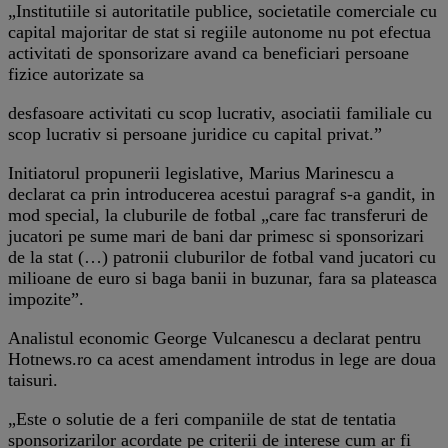
„Institutiile si autoritatile publice, societatile comerciale cu
capital majoritar de stat si regiile autonome nu pot efectua
activitati de sponsorizare avand ca beneficiari persoane
fizice autorizate sa
desfasoare activitati cu scop lucrativ, asociatii familiale cu
scop lucrativ si persoane juridice cu capital privat.”
Initiatorul propunerii legislative, Marius Marinescu a
declarat ca prin introducerea acestui paragraf s-a gandit, in
mod special, la cluburile de fotbal „care fac transferuri de
jucatori pe sume mari de bani dar primesc si sponsorizari
de la stat (…) patronii cluburilor de fotbal vand jucatori cu
milioane de euro si baga banii in buzunar, fara sa plateasca
impozite”.
Analistul economic George Vulcanescu a declarat pentru
Hotnews.ro ca acest amendament introdus in lege are doua
taisuri.
„Este o solutie de a feri companiile de stat de tentatia
sponsorizarilor acordate pe criterii de interese cum ar fi