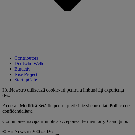
Contributors
Deutsche Welle
Euractiv
Rise Project
StartupCafe
HotNews.ro utilizează
cookie-uri pentru a îmbunătăți experiența
dvs
.
Accesați
Modifică Setările
pentru preferințe și consultați
Politica de
confidențialitate
.
Continuarea navigării implică acceptarea
Termenilor și Condițiilor
.
© HotNews.ro 2006-2026