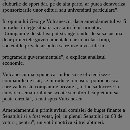
cluburile de sport dar, pe de alta parte, ar putea defavoriza
sponsorizarile unor edituri sau universitati particulare”.
In opinia lui George Vulcanescu, daca amendamentul va fi
introdus in lege situatia va sta in felul urmator:
„Companiile de stat isi pot strange randurile si sa sustina
doar proiectele guvernamentale dar in acelasi timp,
societatile private ar putea sa refuze investiile in
programele guvernamentale”, a explicat analistul
economic.
Vulcanescu mai spune ca, in loc sa se eficientizeze
companiile de stat, se introduce o masura politieneasca
care vaduveste companiile private. „In loc sa lucreze la
culoarea semaforului se scoate semaforul ca pietonii sa
poate circula”, a mai spus Vulcanescu.
Amendamentul a primit avizul comisiei de buget finante a
Senatului si a fost votat, joi, in plenul Senatului cu 63 de
voturi „pentru”, un vot impotriva si trei abtineri.