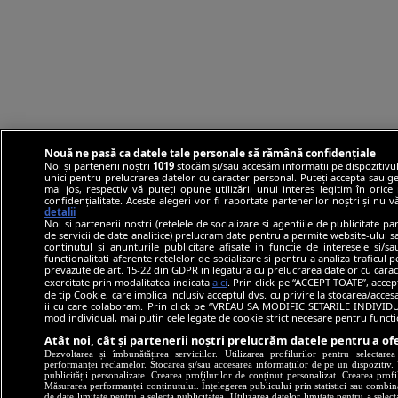
Nouă ne pasă ca datele tale personale să rămână confidențiale
Noi și partenerii noștri
1019
stocăm și/sau accesăm informații pe dispozitivul
unici pentru prelucrarea datelor cu caracter personal. Puteți accepta sau ge
mai jos, respectiv vă puteți opune utilizării unui interes legitim în ori
confidențialitate. Aceste alegeri vor fi raportate partenerilor noștri și nu 
detalii
Noi si partenerii nostri (retelele de socializare si agentiile de publicitate p
de servicii de date analitice) prelucram date pentru a permite website-ului 
continutul si anunturile publicitare afisate in functie de interesele si/s
functionalitati aferente retelelor de socializare si pentru a analiza traficul 
prevazute de art. 15-22 din GDPR in legatura cu prelucrarea datelor cu carac
exercitate prin modalitatea indicata
aici
. Prin click pe “ACCEPT TOATE”, accep
de tip Cookie, care implica inclusiv acceptul dvs. cu privire la stocarea/acce
ii cu care colaboram. Prin click pe “VREAU SA MODIFIC SETARILE INDIVIDUA
mod individual, mai putin cele legate de cookie strict necesare pentru funct
Atât noi, cât și partenerii noștri prelucrăm datele pentru a ofe
Dezvoltarea și îmbunătățirea serviciilor. Utilizarea profilurilor pentru selectare
performanței reclamelor. Stocarea și/sau accesarea informațiilor de pe un dispozitiv. U
publicității personalizate. Crearea profilurilor de conținut personalizat. Crearea profi
Măsurarea performanței conținutului. Înțelegerea publicului prin statistici sau combinaț
de date limitate pentru a selecta publicitatea. Utilizarea datelor limitate pentru a selec