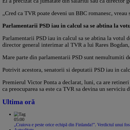
El a precizat ca jumatate din salariul sau ca director 
„Cred ca TVR poate deveni un BBC romanesc, vreau sa 
Parlamentarii PSD iau in calcul sa se abtina la vo
Parlamentarii PSD iau in calcul sa se abtina la votul 
director general interimar al TVR a lui Rares Bogdan
Mare parte din parlamentarii PSD sunt nemultumiti de fa
Potrivit acestora, senatorii si deputatii PSD iau in ca
Premierul Victor Ponta a declarat, luni, ca are retine
ca preocuparea sa este ca TVR sa devina un serviciu do
Ultima oră
05:00
„Craiova e peste orice echipă din Finlanda!”. Verdictul unui fost
Actualitate