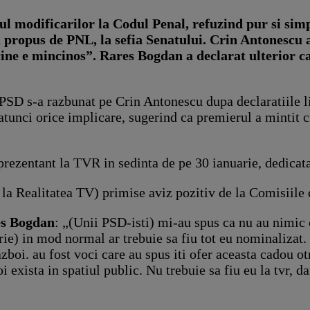
ul modificarilor la Codul Penal, refuzind pur si simp
propus de PNL, la sefia Senatului. Crin Antonescu
 cine e mincinos”. Rares Bogdan a declarat ulterior 
SD s-a razbunat pe Crin Antonescu dupa declaratiile lid
tunci orice implicare, sugerind ca premierul a mintit c
prezentant la TVR in sedinta de pe 30 ianuarie, dedicat
 la Realitatea TV) primise aviz pozitiv de la Comisiile 
es Bogdan
: „(Unii PSD-isti) mi-au spus ca nu au nimic c
rie) in mod normal ar trebuie sa fiu tot eu nominalizat
zboi. au fost voci care au spus iti ofer aceasta cadou ot
exista in spatiul public. Nu trebuie sa fiu eu la tvr, dar