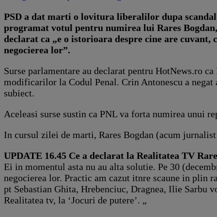
PSD a dat marti o lovitura liberalilor dupa scandal
programat votul pentru numirea lui Rares Bogdan, 
declarat ca „e o istorioara despre cine are cuvant,
negocierea lor”.
Surse parlamentare au declarat pentru HotNews.ro ca P
modificarilor la Codul Penal. Crin Antonescu a negat a
subiect.
Aceleasi surse sustin ca PNL va forta numirea unui re
In cursul zilei de marti, Rares Bogdan (acum jurnalist
UPDATE 16.45 Ce a declarat la Realitatea TV Rar
Ei in momentul asta nu au alta solutie. Pe 30 (decemb
negocierea lor. Practic am cazut itnre scaune in plin ra
pt Sebastian Ghita, Hrebenciuc, Dragnea, Ilie Sarbu voi 
Realitatea tv, la ‘Jocuri de putere’. „