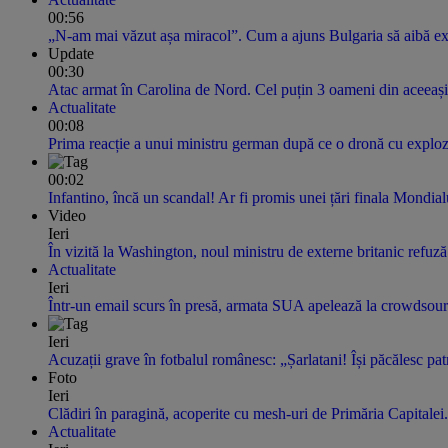
00:56
„N-am mai văzut așa miracol”. Cum a ajuns Bulgaria să aibă expo
Update
00:30
Atac armat în Carolina de Nord. Cel puțin 3 oameni din aceeași 
Actualitate
00:08
Prima reacție a unui ministru german după ce o dronă cu explozi
00:02
Infantino, încă un scandal! Ar fi promis unei țări finala Mondi
Video
Ieri
În vizită la Washington, noul ministru de externe britanic refuz
Actualitate
Ieri
Într-un email scurs în presă, armata SUA apelează la crowdsourci
Ieri
Acuzații grave în fotbalul românesc: „Șarlatani! Își păcălesc pat
Foto
Ieri
Clădiri în paragină, acoperite cu mesh-uri de Primăria Capitalei.
Actualitate