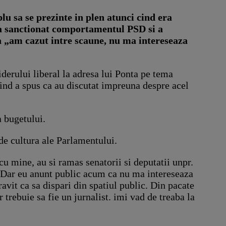
lu sa se prezinte in plen atunci cind era
 a sanctionat comportamentul PSD si a
ca „am cazut intre scaune, nu ma intereseaza
erului liberal la adresa lui Ponta pe tema
ind a spus ca au discutat impreuna despre acel
a bugetului.
de cultura ale Parlamentului.
u mine, au si ramas senatorii si deputatii unpr.
. Dar eu anunt public acum ca nu ma intereseaza
ravit ca sa dispari din spatiul public. Din pacate
 trebuie sa fie un jurnalist. imi vad de treaba la