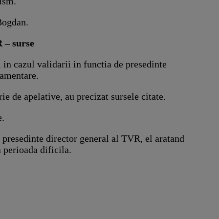
lism.
Bogdan.
R – surse
in cazul validarii in functia de presedinte
lamentare.
e de apelative, au precizat sursele citate.
e.
e presedinte director general al TVR, el aratand
 perioada dificila.