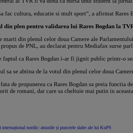
general al TVR il va dona ca bursa unui student la jurna
fac cultura, educatie si mult sport”, a afirmat Rares 
tul din plen pentru validarea lui Rares Bogdan la TV
de marti din plenul celor doua Camere ale Parlamentului 
, propus de PNL, au declarat pentru Mediafax surse par
ptul ca Rares Bogdan i-ar fi jignit public printr-o seri
lcul sa se abtina de la votul din plenul celor doua Camer
ri fata de propunerea ca Rares Bogdan sa preia functia d
rit de romani, dar care sa cheltuie mai putin in aceasta
 internațional nordic: atuurile și punctele slabe ale lui KuPS