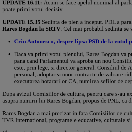
UPDATE 16.11:
Acum se face apelul nominal al parl
poate primi votul decisiv
UPDATE 15.35
Sedinta de plen a inceput. PDL a para
Rares Bogdan la SRTV
. Cel mai probabil sedinta se
Crin Antonescu, despre lipsa PSD de la votul p
Daca va primi votul plenului, Rares Bogdan va pr
pana cand Parlamentul va aproba un nou Consiliu d
este, prin lege, si director general. Consiliul de
personal, adoptarea unor contracte de valoare rid
executarea hotararilor CA, numirea sefilor de de
Dupa avizul Comisiilor de cultura, pentru care s-au ex
asupra numirii lui Rares Bogdan, propus de PNL, ca d
Rares Bogdan a mai precizat in fata Comisiilor de cult
TVR International, programele educative, culturale si 