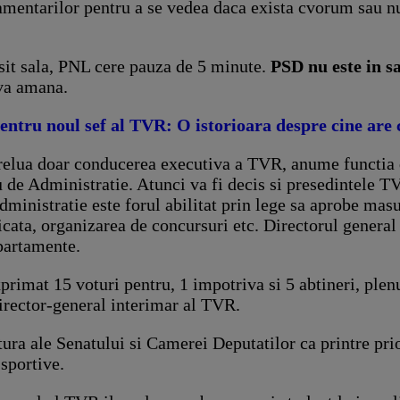
amentarilor pentru a se vedea daca exista cvorum sau 
sit sala, PNL cere pauza de 5 minute.
PSD nu este in s
 va amana.
entru noul sef al TVR: O istorioara despre cine are 
elua doar conducerea executiva a TVR, anume functia d
e Administratie. Atunci va fi decis si presedintele TVR,
 Administratie este forul abilitat prin lege sa aprobe m
icata, organizarea de concursuri etc. Directorul general
partamente.
primat 15 voturi pentru, 1 impotriva si 5 abtineri, plen
irector-general interimar al TVR.
ura ale Senatului si Camerei Deputatilor ca printre prio
sportive.