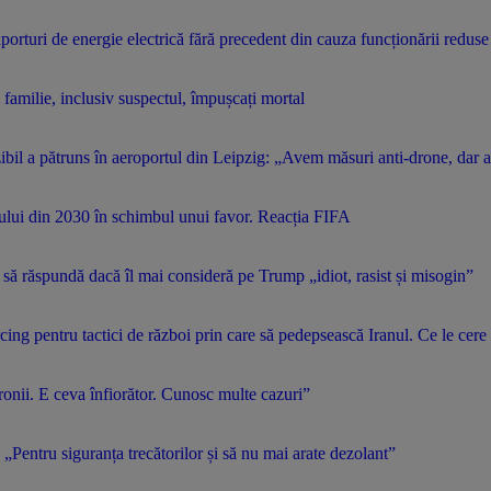
rturi de energie electrică fără precedent din cauza funcționării reduse
familie, inclusiv suspectul, împușcați mortal
bil a pătruns în aeroportul din Leipzig: „Avem măsuri anti-drone, dar a
alului din 2030 în schimbul unui favor. Reacția FIFA
ă să răspundă dacă îl mai consideră pe Trump „idiot, rasist și misogin”
ng pentru tactici de război prin care să pedepsească Iranul. Ce le cere 
ronii. E ceva înfiorător. Cunosc multe cazuri”
 „Pentru siguranța trecătorilor și să nu mai arate dezolant”