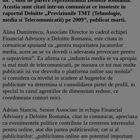
Acestia sunt citati intr-un comunicat ce insoteste in
raportul Deloitte „Previziunile TMT (Tehnologie,
media si Telecomunicatii) pe 2009”, publicat marti.
Alina Dumitrescu, Associate Director in cadrul echipei
Financial Advisory a Deloitte Romania, este citata in
comunicat spunand ca „pentru majoritatea jucatorilor
media, acest an se va dovedi o adevarata provocare pentru
a supravietui”. Ea afirma ca „industria media se va apropia
si mai mult de telecomunicatii, pe masura ce tot mai multe
publicatii isi vor dezvolta o platforma online sau mobila”
si considera ca nivelul in scadere al bugetelor de
publicitate va determina si consolidarea pietei de profil, in
special in cazul agentiilor de dimensiuni reduse, ce
coordoneaza conturi mici.
Adrian Stanciu, Senior Associate in echipa Financial
Advisory a Deloitte Romania, citat in comunicat, apreciaza
ca evenimentele politice contribuie la cresterea interesului
pentru online, atat din partea politicienilor, cat si al
publicitarilor: „publicitatea online are potential important