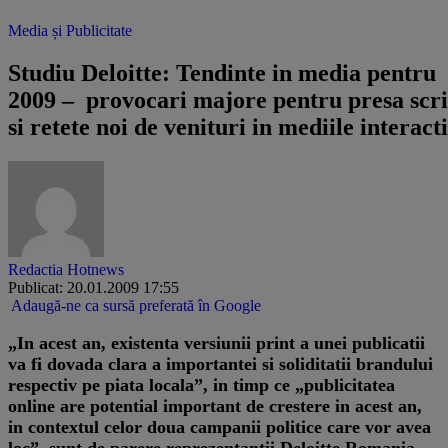
Media și Publicitate
Studiu Deloitte: Tendinte in media pentru
2009 – provocari majore pentru presa scri
si retete noi de venituri in mediile interact
Redactia Hotnews
Publicat: 20.01.2009 17:55
Adaugă-ne ca sursă preferată în Google
„In acest an, existenta versiunii print a unei publicatii
va fi dovada clara a importantei si soliditatii brandului
respectiv pe piata locala”, in timp ce „publicitatea
online are potential important de crestere in acest an,
in contextul celor doua campanii politice care vor avea
loc”, sunt de parere reprezentantii Deloitte Romania.