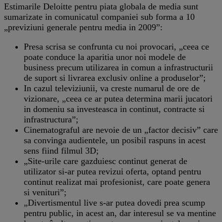
Estimarile Deloitte pentru piata globala de media sunt
sumarizate in comunicatul companiei sub forma a 10
„previziuni generale pentru media in 2009”:
Presa scrisa se confrunta cu noi provocari, „ceea ce
poate conduce la aparitia unor noi modele de
business precum utilizarea in comun a infrastructurii
de suport si livrarea exclusiv online a produselor”;
In cazul televiziunii, va creste numarul de ore de
vizionare, „ceea ce ar putea determina marii jucatori
in domeniu sa investeasca in continut, contracte si
infrastructura”;
Cinematograful are nevoie de un „factor decisiv” care
sa convinga audientele, un posibil raspuns in acest
sens fiind filmul 3D;
„Site-urile care gazduiesc continut generat de
utilizator si-ar putea revizui oferta, optand pentru
continut realizat mai profesionist, care poate genera
si venituri”;
„Divertismentul live s-ar putea dovedi prea scump
pentru public, in acest an, dar interesul se va mentine