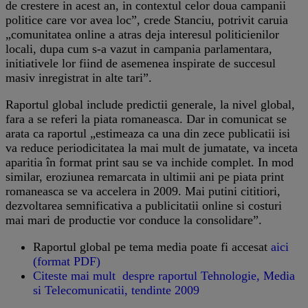
de crestere in acest an, in contextul celor doua campanii
politice care vor avea loc”, crede Stanciu, potrivit caruia
„comunitatea online a atras deja interesul politicienilor
locali, dupa cum s-a vazut in campania parlamentara,
initiativele lor fiind de asemenea inspirate de succesul
masiv inregistrat in alte tari”.
Raportul global include predictii generale, la nivel global,
fara a se referi la piata romaneasca. Dar in comunicat se
arata ca raportul „estimeaza ca una din zece publicatii isi
va reduce periodicitatea la mai mult de jumatate, va inceta
aparitia în format print sau se va inchide complet. In mod
similar, eroziunea remarcata in ultimii ani pe piata print
romaneasca se va accelera in 2009. Mai putini cititiori,
dezvoltarea semnificativa a publicitatii online si costuri
mai mari de productie vor conduce la consolidare”.
Raportul global pe tema media poate fi accesat
aici
(format PDF)
Citeste mai mult despre raportul Tehnologie, Media
si Telecomunicatii, tendinte 2009