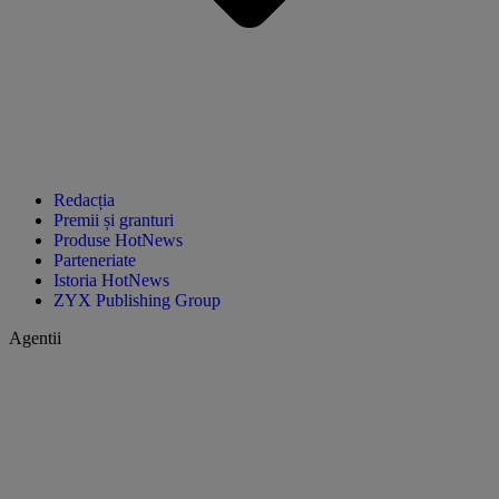
Redacția
Premii și granturi
Produse HotNews
Parteneriate
Istoria HotNews
ZYX Publishing Group
Agentii