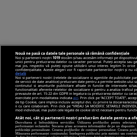
Nouă ne pasă ca datele tale personale să rămână confidențiale
Noi și partenerii noștri
1019
stocăm și/sau accesăm informații pe dispozitivul
unici pentru prelucrarea datelor cu caracter personal. Puteți accepta sau ge
mai jos, respectiv vă puteți opune utilizării unui interes legitim în ori
confidențialitate. Aceste alegeri vor fi raportate partenerilor noștri și nu 
detalii
Noi si partenerii nostri (retelele de socializare si agentiile de publicitate p
de servicii de date analitice) prelucram date pentru a permite website-ului 
continutul si anunturile publicitare afisate in functie de interesele si/s
functionalitati aferente retelelor de socializare si pentru a analiza traficul 
prevazute de art. 15-22 din GDPR in legatura cu prelucrarea datelor cu carac
exercitate prin modalitatea indicata
aici
. Prin click pe “ACCEPT TOATE”, accep
de tip Cookie, care implica inclusiv acceptul dvs. cu privire la stocarea/acce
ii cu care colaboram. Prin click pe “VREAU SA MODIFIC SETARILE INDIVIDUA
mod individual, mai putin cele legate de cookie strict necesare pentru funct
Atât noi, cât și partenerii noștri prelucrăm datele pentru a ofe
Dezvoltarea și îmbunătățirea serviciilor. Utilizarea profilurilor pentru selectare
performanței reclamelor. Stocarea și/sau accesarea informațiilor de pe un dispozitiv. U
publicității personalizate. Crearea profilurilor de conținut personalizat. Crearea profi
Măsurarea performanței conținutului. Înțelegerea publicului prin statistici sau combinaț
de date limitate pentru a selecta publicitatea. Utilizarea datelor limitate pentru a selec