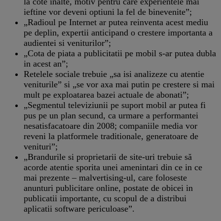
la cote înalte, motiv pentru care experientele mai
ieftine vor deveni optiuni la fel de binevenite”;
„Radioul pe Internet ar putea reinventa acest mediu
pe deplin, expertii anticipand o crestere importanta a
audientei si veniturilor”;
„Cota de piata a publicitatii pe mobil s-ar putea dubla
in acest an”;
Retelele sociale trebuie „sa isi analizeze cu atentie
veniturile” si „se vor axa mai putin pe crestere si mai
mult pe exploatarea bazei actuale de abonati”;
„Segmentul televiziunii pe suport mobil ar putea fi
pus pe un plan secund, ca urmare a performantei
nesatisfacatoare din 2008; companiile media vor
reveni la platformele traditionale, generatoare de
venituri”;
„Brandurile si proprietarii de site-uri trebuie să
acorde atentie sporita unei amenintari din ce in ce
mai prezente – malvertising-ul, care foloseste
anunturi publicitare online, postate de obicei in
publicatii importante, cu scopul de a distribui
aplicatii software periculoase”.