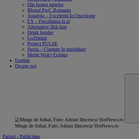
Din lumea laptelui
Blogul PwC Romania
Anadolu – Excelență în Oncologie
EY – Fiscalitatea la zi
Alternative fără fum
Drink Insider
GoDigital
Proiect PULSE
Storia – Claritate în imobiliare
Meriți Wolt+/Genius
English
Despre noi
Minge de fotbal, Foto: Adrian Ilincescu/ HotNews.ro
Pariuri - Publicitate