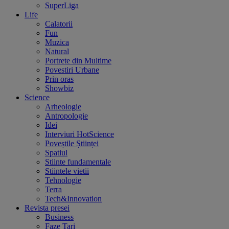
SuperLiga
Life
Calatorii
Fun
Muzica
Natural
Portrete din Multime
Povestiri Urbane
Prin oras
Showbiz
Science
Arheologie
Antropologie
Idei
Interviuri HotScience
Poveștile Științei
Spatiul
Stiinte fundamentale
Stiintele vietii
Tehnologie
Terra
Tech&Innovation
Revista presei
Business
Faze Tari