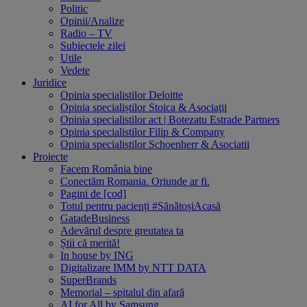
Politic
Opinii/Analize
Radio – TV
Subiectele zilei
Utile
Vedete
Juridice
Opinia specialistilor Deloitte
Opinia specialiștilor Stoica & Asociaţii
Opinia specialistilor act | Botezatu Estrade Partners
Opinia specialistilor Filip & Company
Opinia specialistilor Schoenherr & Asociatii
Proiecte
Facem România bine
Conectăm Romania. Oriunde ar fi.
Pagini de [cod]
Totul pentru pacienți #SănătoșiAcasă
GatadeBusiness
Adevărul despre greutatea ta
Știi că merită!
In house by ING
Digitalizare IMM by NTT DATA
SuperBrands
Memorial – spitalul din afară
AI for All by Samsung