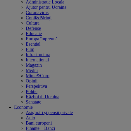
Administratie Locala
Ajutor pentru Ucraina
Coronavirus
Copii&Părinți
Cultura
Defense
Educatie
Europa împreună
Esential
Film
Infrastructura
International
Magazin
Mediu
Minte&Corp
Opinii
Perspektiva
Politic
Război în Ucraina
Sanatate
Economie
Asigurări și pensii private
Auto
Bani europeni
Finante – Banci