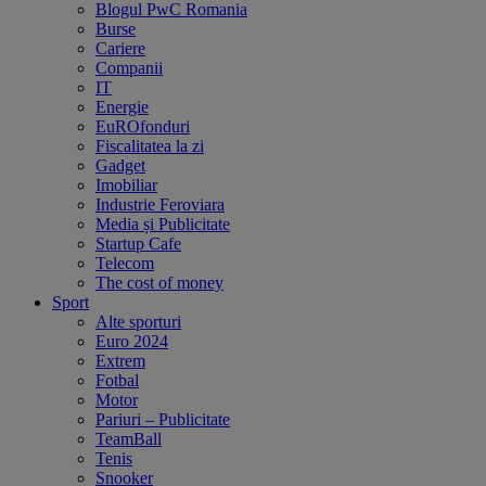
Blogul PwC Romania
Burse
Cariere
Companii
IT
Energie
EuROfonduri
Fiscalitatea la zi
Gadget
Imobiliar
Industrie Feroviara
Media și Publicitate
Startup Cafe
Telecom
The cost of money
Sport
Alte sporturi
Euro 2024
Extrem
Fotbal
Motor
Pariuri – Publicitate
TeamBall
Tenis
Snooker