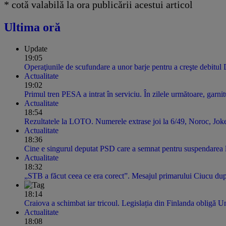
* cotă valabilă la ora publicării acestui articol
Ultima oră
Update
19:05
Operaţiunile de scufundare a unor barje pentru a creşte debitul
Actualitate
19:02
Primul tren PESA a intrat în serviciu. În zilele următoare, garnitur
Actualitate
18:54
Rezultatele la LOTO. Numerele extrase joi la 6/49, Noroc, Jok
Actualitate
18:36
Cine e singurul deputat PSD care a semnat pentru suspendarea 
Actualitate
18:32
„STB a făcut ceea ce era corect”. Mesajul primarului Ciucu dup
18:14
Craiova a schimbat iar tricoul. Legislația din Finlanda obligă U
Actualitate
18:08