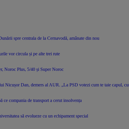
 Dunării spre centrala de la Cernavodă, amânate din nou
ile vor circula și pe alte trei rute
er, Noroc Plus, 5/40 și Super Noroc
lui Nicușor Dan, demers al AUR. „La PSD votezi cum te taie capul, cum
ă ce compania de transport a cerut insolvența
niversitatea să evolueze cu un echipament special