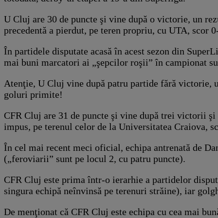
U Cluj are 30 de puncte şi vine după o victorie, un rezu
precedentă a pierdut, pe teren propriu, cu UTA, scor 0
În partidele disputate acasă în acest sezon din SuperL
mai buni marcatori ai „şepcilor roşii” în campionat su
Atenţie, U Cluj vine după patru partide fără victorie, 
goluri primite!
CFR Cluj are 31 de puncte şi vine după trei victorii şi 
impus, pe terenul celor de la Universitatea Craiova, sc
În cel mai recent meci oficial, echipa antrenată de Da
(„feroviarii” sunt pe locul 2, cu patru puncte).
CFR Cluj este prima într-o ierarhie a partidelor dispu
singura echipă neînvinsă pe terenuri străine), iar gol
De menţionat că CFR Cluj este echipa cu cea mai bună