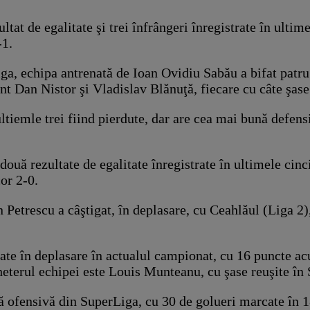
ltat de egalitate şi trei înfrângeri înregistrate în ulti
-1.
iga, echipa antrenată de Ioan Ovidiu Sabău a bifat patru
nt Dan Nistor şi Vladislav Blănuţă, fiecare cu câte şase
ultiemle trei fiind pierdute, dar are cea mai bună defens
două rezultate de egalitate înregistrate în ultimele cinc
or 2-0.
n Petrescu a câştigat, în deplasare, cu Ceahlăul (Liga 2
tate în deplasare în actualul campionat, cu 16 puncte a
gheterul echipei este Louis Munteanu, cu şase reuşite în
 ofensivă din SuperLiga, cu 30 de golueri marcate în 