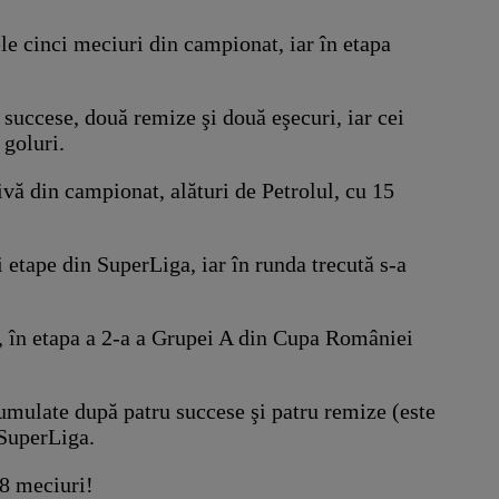
mele cinci meciuri din campionat, iar în etapa
 succese, două remize şi două eşecuri, iar cei
 goluri.
ivă din campionat, alături de Petrolul, cu 15
i etape din SuperLiga, iar în runda trecută s-a
), în etapa a 2-a a Grupei A din Cupa României
cumulate după patru succese şi patru remize (este
 SuperLiga.
18 meciuri!