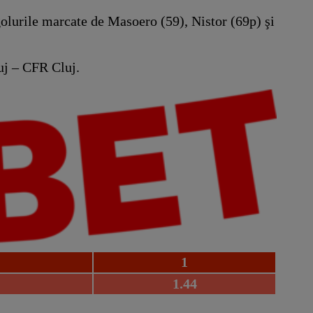
golurile marcate de Masoero (59), Nistor (69p) şi
luj – CFR Cluj.
1
1.44