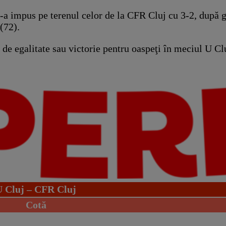
 s-a impus pe terenul celor de la CFR Cluj cu 3-2, după 
(72).
t de egalitate sau victorie pentru oaspeţi în meciul U C
U Cluj – CFR Cluj
Cotă