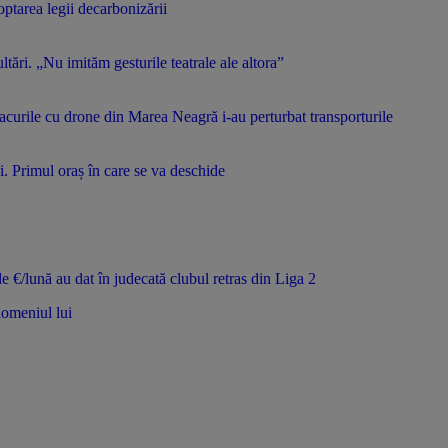
tarea legii decarbonizării
tări. „Nu imităm gesturile teatrale ale altora”
acurile cu drone din Marea Neagră i-au perturbat transporturile
 Primul oraș în care se va deschide
de €/lună au dat în judecată clubul retras din Liga 2
domeniul lui