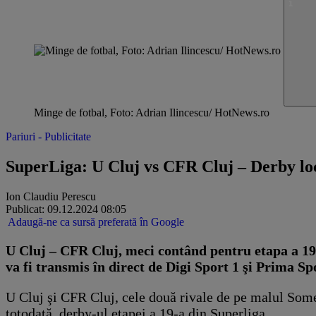
Minge de fotbal, Foto: Adrian Ilincescu/ HotNews.ro
Pariuri - Publicitate
SuperLiga: U Cluj vs CFR Cluj – Derby loc
Ion Claudiu Perescu
Publicat: 09.12.2024 08:05
Adaugă-ne ca sursă preferată în Google
U Cluj – CFR Cluj, meci contând pentru etapa a 19-
va fi transmis în direct de Digi Sport 1 şi Prima Sp
U Cluj şi CFR Cluj, cele două rivale de pe malul Someşu
totodată, derby-ul etapei a 19-a din Superliga.