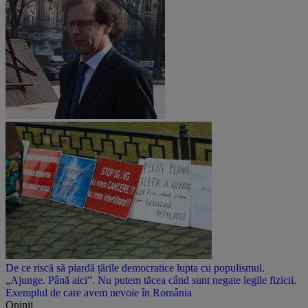
De ce riscă să piardă țările democratice lupta cu populismul.
„Ajunge. Până aici”. Nu putem tăcea când sunt negate legile fizicii.
Exemplul de care avem nevoie în România
Opinii