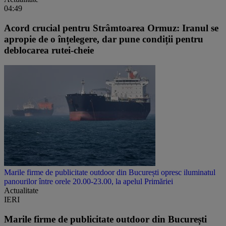
04:49
Acord crucial pentru Strâmtoarea Ormuz: Iranul se
apropie de o înțelegere, dar pune condiții pentru
deblocarea rutei-cheie
Marile firme de publicitate outdoor din București opresc iluminatul
panourilor între orele 20.00-23.00, la apelul Primăriei
Actualitate
IERI
Marile firme de publicitate outdoor din București