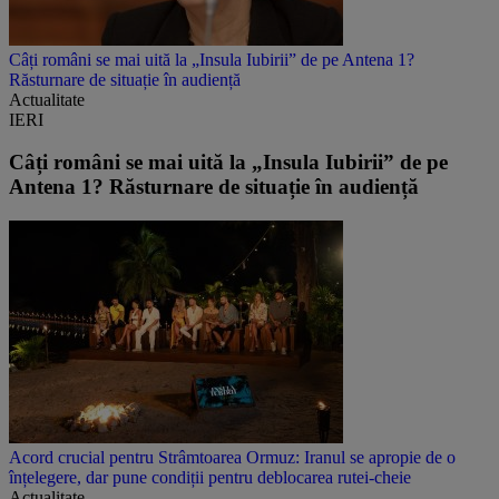
Câți români se mai uită la „Insula Iubirii” de pe Antena 1?
Răsturnare de situație în audiență
Actualitate
IERI
Câți români se mai uită la „Insula Iubirii” de pe
Antena 1? Răsturnare de situație în audiență
Acord crucial pentru Strâmtoarea Ormuz: Iranul se apropie de o
înțelegere, dar pune condiții pentru deblocarea rutei-cheie
Actualitate