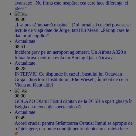
avansate: „Nu firma este neapărat cea care face diferența, ci
ideea”
09:00
„L-a pus să întoarcă mașina”. Doi jurnaliști celebri povestesc
lecțiile de viață date de Jorge, tatăl lui Messi: „Părinți care le
dau aripi copiilor”
Actualitate
08:51
Incident grav pe un aeroport aglomerat. Un Airbus A320 a
frânat brusc pentru a evita un Boeing Qatar Airways
Actualitate
08:28
INTERVIU Ce răspunde în cazul „bustului lui Octavian
Goga” directorul Institutului „Elie Wiesel”, întrebat de ce la
Viena au făcut altfel
08:00
GOLAZO Olaru! Fostul căpitan de la FCSB a spart gheața în
Belgia cu o execuție spectaculoasă
Actualitate
07:49
Acord crucial pentru Strâmtoarea Ormuz: Iranul se apropie de
o înțelegere, dar pune condiții pentru deblocarea rutei-cheie