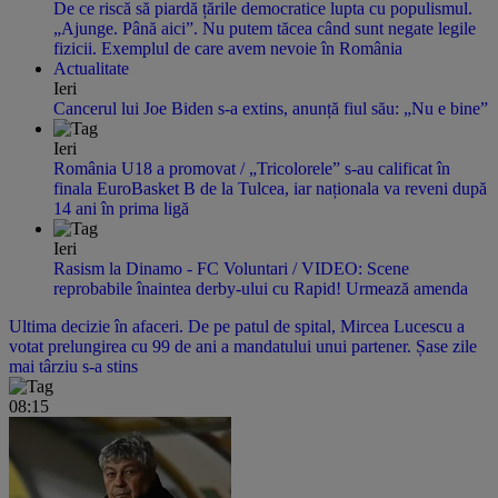
De ce riscă să piardă țările democratice lupta cu populismul.
„Ajunge. Până aici”. Nu putem tăcea când sunt negate legile
fizicii. Exemplul de care avem nevoie în România
Actualitate
Ieri
Cancerul lui Joe Biden s-a extins, anunță fiul său: „Nu e bine”
Ieri
România U18 a promovat / „Tricolorele” s-au calificat în
finala EuroBasket B de la Tulcea, iar naționala va reveni după
14 ani în prima ligă
Ieri
Rasism la Dinamo - FC Voluntari / VIDEO: Scene
reprobabile înaintea derby-ului cu Rapid! Urmează amenda
Ultima decizie în afaceri. De pe patul de spital, Mircea Lucescu a
votat prelungirea cu 99 de ani a mandatului unui partener. Șase zile
mai târziu s-a stins
08:15