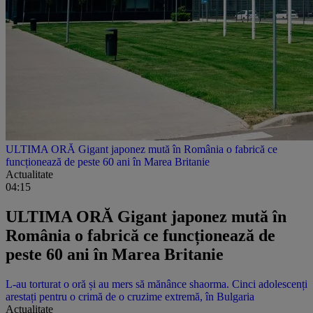
ULTIMA ORĂ Gigant japonez mută în România o fabrică ce
funcționează de peste 60 ani în Marea Britanie
Actualitate
04:15
ULTIMA ORĂ Gigant japonez mută în
România o fabrică ce funcționează de
peste 60 ani în Marea Britanie
L-au torturat o oră și au mers să mănânce shaorma. Cinci adolescenți
arestați pentru o crimă de o cruzime extremă, în Bulgaria
Actualitate