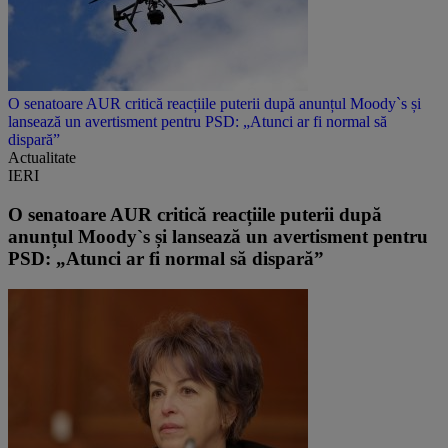
O senatoare AUR critică reacțiile puterii după anunțul Moody`s și
lansează un avertisment pentru PSD: „Atunci ar fi normal să
dispară”
Actualitate
IERI
O senatoare AUR critică reacțiile puterii după
anunțul Moody`s și lansează un avertisment pentru
PSD: „Atunci ar fi normal să dispară”