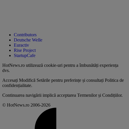
Contributors
Deutsche Welle
Euractiv
Rise Project
StartupCafe
HotNews.ro utilizează
cookie-uri pentru a îmbunătăți experiența
dvs
.
Accesați
Modifică Setările
pentru preferințe și consultați
Politica de
confidențialitate
.
Continuarea navigării implică acceptarea
Termenilor și Condițiilor
.
© HotNews.ro 2006-2026