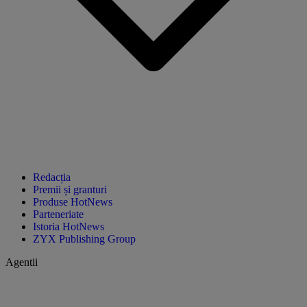
Redacția
Premii și granturi
Produse HotNews
Parteneriate
Istoria HotNews
ZYX Publishing Group
Agentii