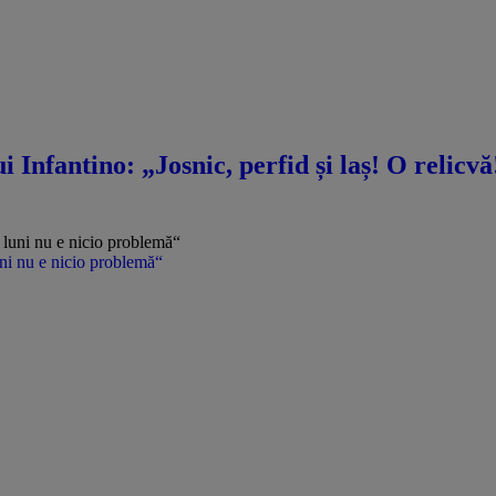
i Infantino: „Josnic, perfid și laș! O relicv
uni nu e nicio problemă“