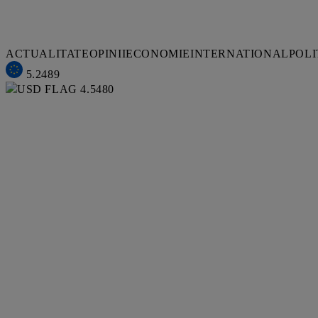
ACTUALITATE
OPINII
ECONOMIE
INTERNATIONAL
POLI
5.2489
4.5480