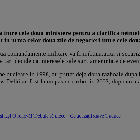
a intre cele doua ministere pentru a clarifica neintele
 in urma celor doua zile de negocieri intre cele doua
oua comandamente militare va fi imbunatatita si securiza
tre tari decide ca interesele sale sunt amenintate de ev
rme nucleare in 1998, au purtat deja doua razboaie dupa 
ew Delhi au fost la un pas de razboi in 2002, dupa un a
 și laș! O relicvă! Trebuie să plece”. Ce acuzații grave îi aduce