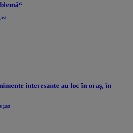
roblemă“
gust
imente interesante au loc în oraș, în