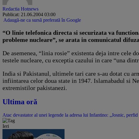
Redactia Hotnews
Publicat: 21.06.2004 03:00
Adaugă-ne ca sursă preferată în Google
“O linie telefonica directa si securizata va function
probleme nucleare”, se arata in comunicatul difuzat
De asemenea, “linia rosie” existenta deja intre cele d
testele nucleare, cu exceptia cazului in care “una din
India si Pakistanul, ultimele tari care s-au dotat cu a
infiintarea celor doua state in 1947. Islamabadul si N
extremistilor pakistanezi.
Ultima oră
Atac devastator al unei legende la adresa lui Infantino: „Josnic, perfid
Ieri