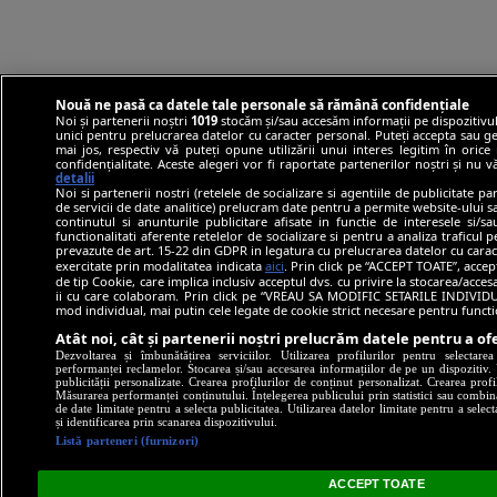
Nouă ne pasă ca datele tale personale să rămână confidențiale
Noi și partenerii noștri
1019
stocăm și/sau accesăm informații pe dispozitivul
unici pentru prelucrarea datelor cu caracter personal. Puteți accepta sau ge
mai jos, respectiv vă puteți opune utilizării unui interes legitim în ori
confidențialitate. Aceste alegeri vor fi raportate partenerilor noștri și nu 
detalii
Noi si partenerii nostri (retelele de socializare si agentiile de publicitate p
de servicii de date analitice) prelucram date pentru a permite website-ului 
continutul si anunturile publicitare afisate in functie de interesele si/s
functionalitati aferente retelelor de socializare si pentru a analiza traficul 
prevazute de art. 15-22 din GDPR in legatura cu prelucrarea datelor cu carac
exercitate prin modalitatea indicata
aici
. Prin click pe “ACCEPT TOATE”, accep
de tip Cookie, care implica inclusiv acceptul dvs. cu privire la stocarea/acce
ii cu care colaboram. Prin click pe “VREAU SA MODIFIC SETARILE INDIVIDUA
mod individual, mai putin cele legate de cookie strict necesare pentru funct
Atât noi, cât și partenerii noștri prelucrăm datele pentru a ofe
Dezvoltarea și îmbunătățirea serviciilor. Utilizarea profilurilor pentru selectare
performanței reclamelor. Stocarea și/sau accesarea informațiilor de pe un dispozitiv. U
publicității personalizate. Crearea profilurilor de conținut personalizat. Crearea profi
Măsurarea performanței conținutului. Înțelegerea publicului prin statistici sau combinaț
de date limitate pentru a selecta publicitatea. Utilizarea datelor limitate pentru a selec
și identificarea prin scanarea dispozitivului.
Listă parteneri (furnizori)
ACCEPT TOATE