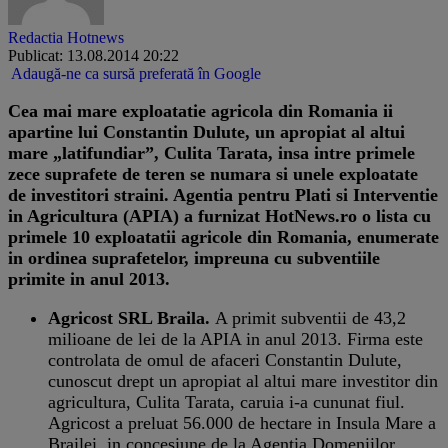
Redactia Hotnews
Publicat: 13.08.2014 20:22
Adaugă-ne ca sursă preferată în Google
​Cea mai mare exploatatie agricola din Romania ii
apartine lui Constantin Dulute, un apropiat al altui
mare „latifundiar”, Culita Tarata, insa intre primele
zece suprafete de teren se numara si unele exploatate
de investitori straini. Agentia pentru Plati si Interventie
in Agricultura (APIA) a furnizat HotNews.ro o lista cu
primele 10 exploatatii agricole din Romania, enumerate
in ordinea suprafetelor, impreuna cu subventiile
primite in anul 2013.
Agricost SRL Braila.
A primit subventii de 43,2
milioane de lei de la APIA in anul 2013. Firma este
controlata de omul de afaceri Constantin Dulute,
cunoscut drept un apropiat al altui mare investitor din
agricultura, Culita Tarata, caruia i-a cununat fiul.
Agricost a preluat 56.000 de hectare in Insula Mare a
Brailei, in concesiune de la Agentia Domeniilor