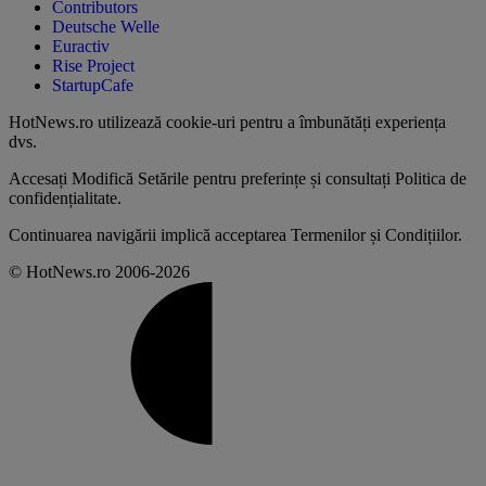
Contributors
Deutsche Welle
Euractiv
Rise Project
StartupCafe
HotNews.ro utilizează
cookie-uri pentru a îmbunătăți experiența
dvs
.
Accesați
Modifică Setările
pentru preferințe și consultați
Politica de
confidențialitate
.
Continuarea navigării implică acceptarea
Termenilor și Condițiilor
.
© HotNews.ro 2006-2026