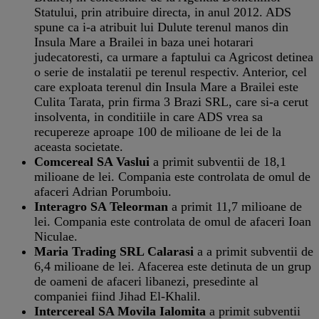
Statului, prin atribuire directa, in anul 2012. ADS
spune ca i-a atribuit lui Dulute terenul manos din
Insula Mare a Brailei in baza unei hotarari
judecatoresti, ca urmare a faptului ca Agricost detinea
o serie de instalatii pe terenul respectiv. Anterior, cel
care exploata terenul din Insula Mare a Brailei este
Culita Tarata, prin firma 3 Brazi SRL, care si-a cerut
insolventa, in conditiile in care ADS vrea sa
recupereze aproape 100 de milioane de lei de la
aceasta societate.
Comcereal SA Vaslui
a primit subventii de 18,1
milioane de lei. Compania este controlata de omul de
afaceri Adrian Porumboiu.
Interagro SA Teleorman
a primit 11,7 milioane de
lei. Compania este controlata de omul de afaceri Ioan
Niculae.
Maria Trading SRL Calarasi
a a primit subventii de
6,4 milioane de lei. Afacerea este detinuta de un grup
de oameni de afaceri libanezi, presedinte al
companiei fiind Jihad El-Khalil.
Intercereal SA Movila Ialomita
a primit subventii