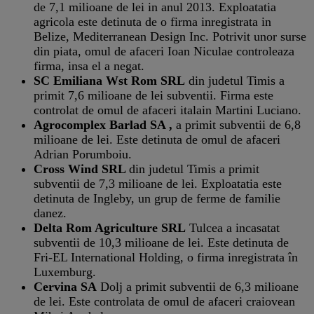
de 7,1 milioane de lei in anul 2013. Exploatatia
agricola este detinuta de o firma inregistrata in
Belize, Mediterranean Design Inc. Potrivit unor surse
din piata, omul de afaceri Ioan Niculae controleaza
firma, insa el a negat.
SC Emiliana Wst Rom SRL
din judetul Timis a
primit 7,6 milioane de lei subventii. Firma este
controlat de omul de afaceri italain Martini Luciano.
Agrocomplex Barlad SA ,
a primit subventii de 6,8
milioane de lei. Este detinuta de omul de afaceri
Adrian Porumboiu.
Cross Wind SRL
din judetul Timis a primit
subventii de 7,3 milioane de lei. Exploatatia este
detinuta de Ingleby, un grup de ferme de familie
danez.
Delta Rom Agriculture SRL
Tulcea a incasatat
subventii de 10,3 milioane de lei. Este detinuta de
Fri-EL International Holding, o firma inregistrata în
Luxemburg.
Cervina SA
Dolj a primit subventii de 6,3 milioane
de lei. Este controlata de omul de afaceri craiovean