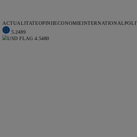
ACTUALITATE
OPINII
ECONOMIE
INTERNATIONAL
POLI
5.2489
4.5480