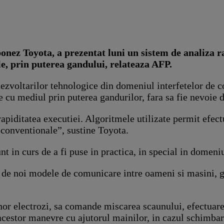
nez Toyota, a prezentat luni un sistem de analiza ra
le, prin puterea gandului, relateaza AFP.
dezvoltarilor tehnologice din domeniul interfetelor de 
e cu mediul prin puterea gandurilor, fara sa fie nevoie
apiditatea executiei. Algoritmele utilizate permit efect
conventionale”, sustine Toyota.
t in curs de a fi puse in practica, in special in domeni
a de noi modele de comunicare intre oameni si masini, g
unor electrozi, sa comande miscarea scaunului, efectuar
cestor manevre cu ajutorul mainilor, in cazul schimbarii 