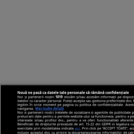
Nouă ne pasă ca datele tale personale să rămână confidențiale
Noi și partenerii noștri
1019
stocăm și/sau accesăm informații pe dispozit
datelor cu caracter personal. Puteți accepta sau gestiona preferințele dvs. f
legitim în orice moment pe pagina cu politica de confidențialitate. Aceste
navigarea.
Mai multe detalii
Noi si partenerii nostri (retelele de socializare si agentiile de publicitate 
prelucram date pentru a permite website-ului sa functioneze, pentru a pers
interesele si/sau profilul dvs., pentru a va oferi functionalitati aferente
Beneficiati de drepturile prevazute de art. 15-22 din GDPR in legatura cu
exercitate prin modalitatea indicata
aici
. Prin click pe “ACCEPT TOATE”, acc
inclusiv acceptul dvs. cu privire la stocarea/accesarea informatiilor de c