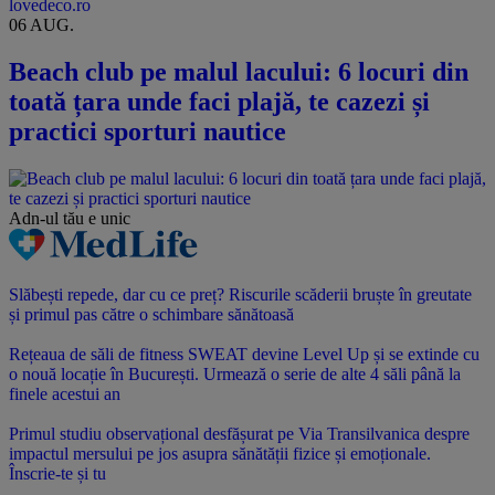
lovedeco.ro
06 AUG.
Beach club pe malul lacului: 6 locuri din
toată țara unde faci plajă, te cazezi și
practici sporturi nautice
Adn-ul tău
e unic
Slăbești repede, dar cu ce preț? Riscurile scăderii bruște în greutate
și primul pas către o schimbare sănătoasă
Rețeaua de săli de fitness SWEAT devine Level Up și se extinde cu
o nouă locație în București. Urmează o serie de alte 4 săli până la
finele acestui an
Primul studiu observațional desfășurat pe Via Transilvanica despre
impactul mersului pe jos asupra sănătății fizice și emoționale.
Înscrie-te și tu