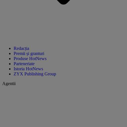
Redacția
Premii și granturi
Produse HotNews
Parteneriate
Istoria HotNews
ZYX Publishing Group
Agentii