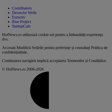
Contributors
Deutsche Welle
Euractiv
Rise Project
StartupCafe
HotNews.ro utilizează
cookie-uri pentru a îmbunătăți experiența
dvs
.
Accesați
Modifică Setările
pentru preferințe și consultați
Politica de
confidențialitate
.
Continuarea navigării implică acceptarea
Termenilor și Condițiilor
.
© HotNews.ro 2006-2026