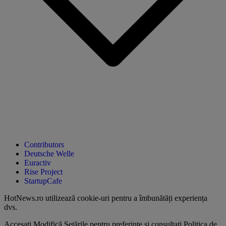
Contributors
Deutsche Welle
Euractiv
Rise Project
StartupCafe
HotNews.ro utilizează
cookie-uri pentru a îmbunătăți experiența
dvs
.
Accesați
Modifică Setările
pentru preferințe și consultați
Politica de