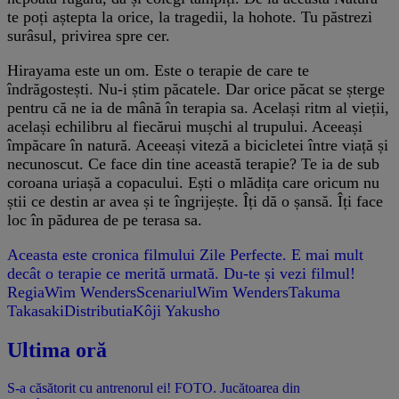
te poți aștepta la orice, la tragedii, la hohote. Tu păstrezi
surâsul, privirea spre cer.
Hirayama este un om. Este o terapie de care te
îndrăgostești. Nu-i știm păcatele. Dar orice păcat se șterge
pentru că ne ia de mână în terapia sa. Același ritm al vieții,
același echilibru al fiecărui mușchi al trupului. Aceeași
împăcare în natură. Aceeași viteză a bicicletei între viață și
necunoscut. Ce face din tine această terapie? Te ia de sub
coroana uriașă a copacului. Ești o mlădița care oricum nu
știi ce destin ar avea și te îngrijește. Îți dă o șansă. Îți face
loc în pădurea de pe terasa sa.
Aceasta este cronica filmului Zile Perfecte. E mai mult
decât o terapie ce merită urmată. Du-te și vezi filmul!
RegiaWim WendersScenariulWim WendersTakuma
TakasakiDistributiaKôji Yakusho
Ultima oră
S-a căsătorit cu antrenorul ei! FOTO. Jucătoarea din