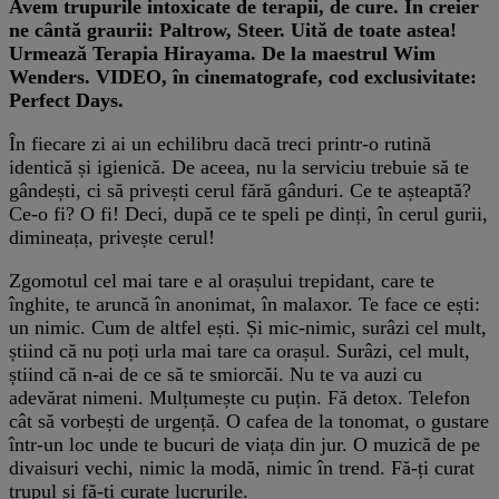
Avem trupurile intoxicate de terapii, de cure. În creier
ne cântă graurii: Paltrow, Steer. Uită de toate astea!
Urmează Terapia Hirayama. De la maestrul Wim
Wenders. VIDEO, în cinematografe, cod exclusivitate:
Perfect Days.
În fiecare zi ai un echilibru dacă treci printr-o rutină
identică și igienică. De aceea, nu la serviciu trebuie să te
gândești, ci să privești cerul fără gânduri. Ce te așteaptă?
Ce-o fi? O fi! Deci, după ce te speli pe dinți, în cerul gurii,
dimineața, privește cerul!
Zgomotul cel mai tare e al orașului trepidant, care te
înghite, te aruncă în anonimat, în malaxor. Te face ce ești:
un nimic. Cum de altfel ești. Și mic-nimic, surâzi cel mult,
știind că nu poți urla mai tare ca orașul. Surâzi, cel mult,
știind că n-ai de ce să te smiorcăi. Nu te va auzi cu
adevărat nimeni. Mulțumește cu puțin. Fă detox. Telefon
cât să vorbești de urgență. O cafea de la tonomat, o gustare
într-un loc unde te bucuri de viața din jur. O muzică de pe
divaisuri vechi, nimic la modă, nimic în trend. Fă-ți curat
trupul și fă-ți curate lucrurile.