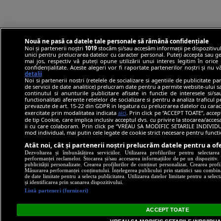
Nouă ne pasă ca datele tale personale să rămână confidențiale
Noi și partenerii noștri
1019
stocăm și/sau accesăm informații pe dispozitivul
unici pentru prelucrarea datelor cu caracter personal. Puteți accepta sau ge
mai jos, respectiv vă puteți opune utilizării unui interes legitim în ori
confidențialitate. Aceste alegeri vor fi raportate partenerilor noștri și nu 
detalii
Noi si partenerii nostri (retelele de socializare si agentiile de publicitate p
de servicii de date analitice) prelucram date pentru a permite website-ului 
continutul si anunturile publicitare afisate in functie de interesele si/s
functionalitati aferente retelelor de socializare si pentru a analiza traficul 
prevazute de art. 15-22 din GDPR in legatura cu prelucrarea datelor cu carac
exercitate prin modalitatea indicata
aici
. Prin click pe “ACCEPT TOATE”, accep
de tip Cookie, care implica inclusiv acceptul dvs. cu privire la stocarea/acce
ii cu care colaboram. Prin click pe “VREAU SA MODIFIC SETARILE INDIVIDUA
mod individual, mai putin cele legate de cookie strict necesare pentru funct
Atât noi, cât și partenerii noștri prelucrăm datele pentru a ofe
Dezvoltarea și îmbunătățirea serviciilor. Utilizarea profilurilor pentru selectare
performanței reclamelor. Stocarea și/sau accesarea informațiilor de pe un dispozitiv. U
publicității personalizate. Crearea profilurilor de conținut personalizat. Crearea profi
Măsurarea performanței conținutului. Înțelegerea publicului prin statistici sau combinaț
de date limitate pentru a selecta publicitatea. Utilizarea datelor limitate pentru a selec
și identificarea prin scanarea dispozitivului.
Listă parteneri (furnizori)
ACCEPT TOATE