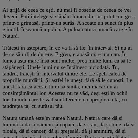
Ai grijă de ceea ce ești, nu mai fi obsedat de ceeea ce vei
deveni. Poți înțelege și stăpâni lumea din jur printr-un gest,
printr-o grimasă, printr-un surâs. A scoate un sunet în plus
e inutil, înseamnă a polua. A polua natura umană care e în
Natură.
Trăiești în așteptare, în ce va fi să fie. În interval. Și nu ai
de ce să urli de durere. E greu, e apăsător, e inuman. În
lumea asta mare însă sunt multe, prea multe lumi ca să le
stăpânești. Unele lumi nu se întâlnesc niciodată. Tu,
tandru, trăiești în intervalul dintre ele. Le speli calea de
propriile murdării. Și astfel le unești fără să le cunoști. Le
unești fără ca aceste lumi să simtă, nici măcar nu ai
consimțământul lor. Acestea nu te văd, deși ești în ochii
lor. Lumile care te văd sunt fericite cu apropierea ta, cu
tandrețea ta, cu surâsul tău.
Natura umană este în marea Natură. Natura care dă și
lumină și dă și oameni și copaci, dă și rău, dă și bine, dă și
ploaie, dă și cancer, dă și greșeală, dă și amintire, dă și
nepoată fugară, dă și colegi tâmpiți. De la această Natură