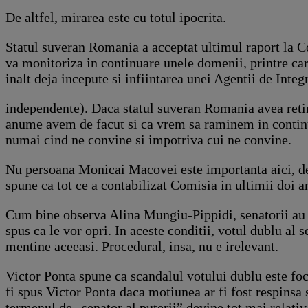
De altfel, mirarea este cu totul ipocrita.
Statul suveran Romania a acceptat ultimul raport la 
va monitoriza in continuare unele domenii, printre care
inalt deja incepute si infiintarea unei Agentii de Integr
independente). Daca statul suveran Romania avea retin
anume avem de facut si ca vrem sa raminem in continu
numai cind ne convine si impotriva cui ne convine.
Nu persoana Monicai Macovei este importanta aici, des
spune ca tot ce a contabilizat Comisia in ultimii doi an
Cum bine observa Alina Mungiu-Pippidi, senatorii au d
spus ca le vor opri. In aceste conditii, votul dublu al
mentine aceeasi. Procedural, insa, nu e irelevant.
Victor Ponta spune ca scandalul votului dublu este foc 
fi spus Victor Ponta daca motiunea ar fi fost respinsa 
termenul de „senator al puterii” devine tot mai relativ