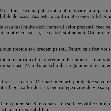
TV ca Tanasescu nu putea vota dublu, doar el a imparti
 bilele de acasa. Asa este, a confirmat si onorabilul Fun
urile erau mai multe decit numarul celor prezenti, ceea 
i cu bilele de acasa, fie ca toti sint nebuni. Oricum, ar 
 cum trebuie sa-i credem pe toti. Pentru ca a fost vot s
ntem usor ridicoli cita vreme in Parlament se mai vote
misii nostri? Cind s-au schimbat regulamentele camerel
 rar si la cerere. Dar parlamentarii pot decide sa votez
u legea cailor de rasa, pentru legea vitei de vie sau pen
ie nu putem sti. Si nu doar ca nu se face public votul, da
ecta de iresponsabilitate.