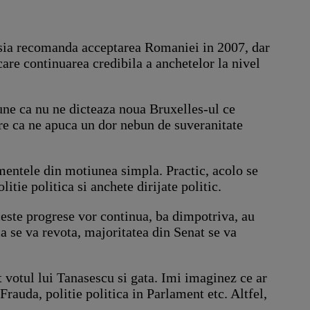
isia recomanda acceptarea Romaniei in 2007, dar
care continuarea credibila a anchetelor la nivel
une ca nu ne dicteaza noua Bruxelles-ul ce
re ca ne apuca un dor nebun de suveranitate
entele din motiunea simpla. Practic, acolo se
itie politica si anchete dirijate politic.
este progrese vor continua, ba dimpotriva, au
a se va revota, majoritatea din Senat se va
t votul lui Tanasescu si gata. Imi imaginez ce ar
Frauda, politie politica in Parlament etc. Altfel,