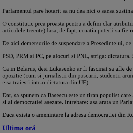
Parlamentul pare hotarit sa nu dea nici o sansa sustina
O constitutie prea proasta pentru a defini clar atributi
articolele trecute) lasa, de fapt, ecuatia puterii sa fie 
De aici demersurile de suspendare a Presedintelui, de a
PSD, PRM si PC, pe alocuri si PNL, striga: dictatura. 
Ca in Belarus, desi Lukasenko ar fi fascinat sa afle de 
opozitie (cum si jurnalistii din puscarii, studentii aru
e sa traiesti intr-o dictatura din UE).
Dar, sa spunem ca Basescu este un tiran populist care a
si al democratiei asezate. Intrebare: asa arata un Parl
Daca exista o amenintare la adresa democratiei din Rom
Ultima oră