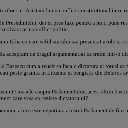
torilor sai. Asistam la un conflict constitutional intre 
ile Presedintelui, dar si prea laxa pentru a nu ii pune r
rezeolvata prin conflict politic.
ici tifna cu care seful statului s-a prezentat acolo si a
Sa acceptam de dragul argumentatiei ca traim intr-o dic
la Basescu cum a reusit sa faca o dictatura si totusi sa f
ncati peste granita in Lituania si oengistii din Belarus ar
smute masele asupra Parlamentului, acest ultim bastion a
ament care vrea sa reziste dictatorului?
ania, aceea este neputinta acestui Parlament de fi o in