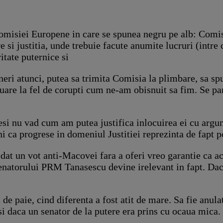
Comisiei Europene in care se spunea negru pe alb: Com
 si justitia, unde trebuie facute anumite lucruri (intre 
itate puternice si
eri atunci, putea sa trimita Comisia la plimbare, sa sp
are la fel de corupti cum ne-am obisnuit sa fim. Se pa
i nu vad cum am putea justifica inlocuirea ei cu argum
i ca progrese in domeniul Justitiei reprezinta de fapt pol
at un vot anti-Macovei fara a oferi vreo garantie ca ac
 senatorului PRM Tanasescu devine irelevant in fapt. Dac
de paie, cind diferenta a fost atit de mare. Sa fie anula
si daca un senator de la putere era prins cu ocaua mica. 
.