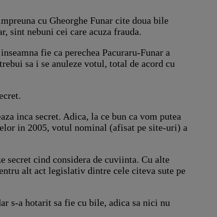
t impreuna cu Gheorghe Funar cite doua bile
ar, sint nebuni cei care acuza frauda.
ce inseamna fie ca perechea Pacuraru-Funar a
trebui sa i se anuleze votul, total de acord cu
ecret.
aza inca secret. Adica, la ce bun ca vom putea
or in 2005, votul nominal (afisat pe site-uri) a
e secret cind considera de cuviinta. Cu alte
tru alt act legislativ dintre cele citeva sute pe
r s-a hotarit sa fie cu bile, adica sa nici nu