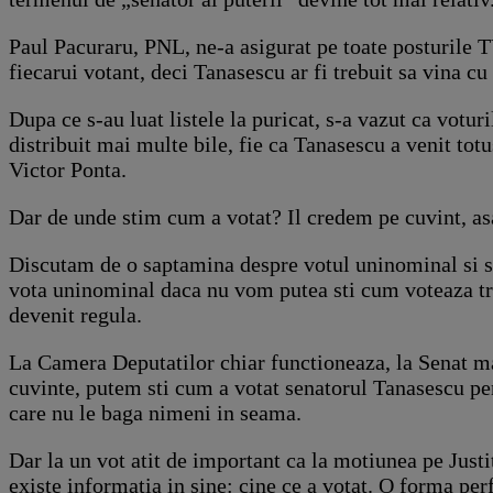
Paul Pacuraru, PNL, ne-a asigurat pe toate posturile 
fiecarui votant, deci Tanasescu ar fi trebuit sa vina cu
Dupa ce s-au luat listele la puricat, s-a vazut ca vot
distribuit mai multe bile, fie ca Tanasescu a venit totus
Victor Ponta.
Dar de unde stim cum a votat? Il credem pe cuvint, asa
Discutam de o saptamina despre votul uninominal si si
vota uninominal daca nu vom putea sti cum voteaza tri
devenit regula.
La Camera Deputatilor chiar functioneaza, la Senat mai
cuvinte, putem sti cum a votat senatorul Tanasescu pentr
care nu le baga nimeni in seama.
Dar la un vot atit de important ca la motiunea pe Justit
existe informatia in sine: cine ce a votat. O forma perf