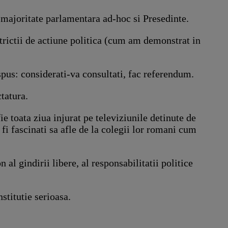
o majoritate parlamentara ad-hoc si Presedinte.
estrictii de actiune politica (cum am demonstrat in
 spus: considerati-va consultati, fac referendum.
tatura.
ie toata ziua injurat pe televiziunile detinute de
 fi fascinati sa afle de la colegii lor romani cum
l gindirii libere, al responsabilitatii politice
stitutie serioasa.