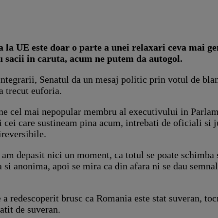
 la UE este doar o parte a unei relaxari ceva mai gen
u sacii in caruta, acum ne putem da autogol.
 integrarii, Senatul da un mesaj politic prin votul de b
a trecut euforia.
e cel mai nepopular membru al executivului in Parlament
 cei care sustineam pina acum, intrebati de oficiali si j
ireversibile.
 am depasit nici un moment, ca totul se poate schimba si
a si anonima, apoi se mira ca din afara ni se dau semnal
ce a redescoperit brusc ca Romania este stat suveran, t
atit de suveran.