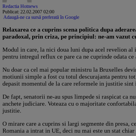
Redactia Hotnews
Publicat: 22.02.2007 02:00
Adaugă-ne ca sursă preferată în Google
Relaxarea ce a cuprins scena politica dupa aderarea
paradoxal, prin criza, pe principiul: ne-am vazut c
Modul in care, la nici doua luni dupa acel revelion al
pentru intregul reflux ce pare ca ne cuprinde odata ce 
Nu doar ca cel mai popular ministru la Bruxelles devin
motiunii simple a fost cu totul descurajanta pentru toti
depasit momentul de la care reformele in justitie sint 
De fapt, senatorii ne-au spus limpede si raspicat ca nu
anchete judiciare. Voteaza cu o majoritate confortabil
justitie.
O mirare care a cuprins si largi segmente din presa, 
Romania a intrat in UE, deci nu mai este un stat chiar 