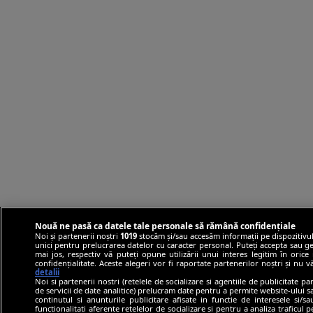
Nouă ne pasă ca datele tale personale să rămână confidențiale
Noi și partenerii noștri
1019
stocăm și/sau accesăm informații pe dispozitivul
unici pentru prelucrarea datelor cu caracter personal. Puteți accepta sau ge
mai jos, respectiv vă puteți opune utilizării unui interes legitim în ori
confidențialitate. Aceste alegeri vor fi raportate partenerilor noștri și nu 
detalii
Noi si partenerii nostri (retelele de socializare si agentiile de publicitate p
de servicii de date analitice) prelucram date pentru a permite website-ului 
continutul si anunturile publicitare afisate in functie de interesele si/s
functionalitati aferente retelelor de socializare si pentru a analiza traficul 