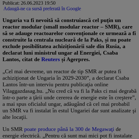
Publicat: 26.06.2023 19:50
Adaugă-ne ca sursă preferată în Google
Ungaria va fi nevoită să construiască cel puţin un
reactor modular (small modular reactor – SMR), care
să se adauge reactoarelor convenţionale ce urmează a fi
construite la centrala nucleară de la Paks, și nu poate
exclude posibilitatea achiziționării sale din Rusia, a
declarat luni ministrul ungar al Energiei, Csaba
Lantos, citat de
Reuters
și Agerpres.
„Cel mai devreme, un reactor de tip SMR ar putea fi
achiziţionat de Ungaria în 2029-2030”, a declarat Csaba
Lantos într-un interviu pentru publicaţia online
Vilaggazdasag.hu. „Nu cred că va fi la Paks ci mai degrabă
într-o parte a ţării unde cererea de energie este în creştere”,
a mai spus oficialul ungar, adăugând că cel mai probabil
un SMR va fi instalat în estul Ungariei dar sunt analizate şi
alte locaţii.
Un SMR
poate produce până la 300 de Megawaţi
de
energie electrică. „Pentru că sunt mai mici pot fi instalate