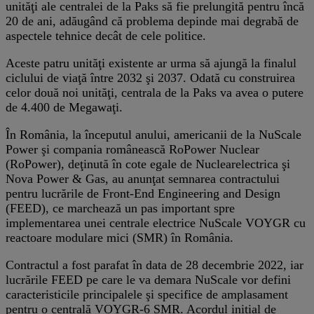
unităţi ale centralei de la Paks să fie prelungită pentru încă
20 de ani, adăugând că problema depinde mai degrabă de
aspectele tehnice decât de cele politice.
Aceste patru unităţi existente ar urma să ajungă la finalul
ciclului de viaţă între 2032 şi 2037. Odată cu construirea
celor două noi unităţi, centrala de la Paks va avea o putere
de 4.400 de Megawaţi.
În România, la începutul anului, americanii de la NuScale
Power şi compania românească RoPower Nuclear
(RoPower), deţinută în cote egale de Nuclearelectrica şi
Nova Power & Gas, au anunţat semnarea contractului
pentru lucrările de Front-End Engineering and Design
(FEED), ce marchează un pas important spre
implementarea unei centrale electrice NuScale VOYGR cu
reactoare modulare mici (SMR) în România.
Contractul a fost parafat în data de 28 decembrie 2022, iar
lucrările FEED pe care le va demara NuScale vor defini
caracteristicile principalele şi specifice de amplasament
pentru o centrală VOYGR-6 SMR. Acordul inițial de