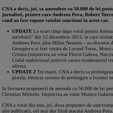
CNA a decis, joi, sa amendeze cu 50.000 de lei post
jurnalisti, printre care Andreea Pora, Robert Turces
cand au fost supuse votului sanctiuni in acest caz.
UPDATE
La scurt timp dupa votul pentru Anten
intrebarii” din 12 decembrie 2013, in care invitat
Andreea Pora, plus Mihai Neamtu – au discutat de
Georgescu si fost votata de Lorand Turos, Monic
Cristea (impotriva au votat Florin Gabrea, Narcis
Codul audiovizual potrivit carora moderatorul treb
afirma.
UPDATE
2
Tot marti, CNA a decis sa prelungeasc
piarda, intrucat cererea de prelungire a licentei n
In favoarea propunerii de amenda cu 50.000 de lei pen
Christian Mititelu. Impotriva au votat Monica Guberna
CNA a votat din nou, joi, doua propuneri de sanctionare
alte publicatii, cel mai dur fiind atacata Andreea Pora