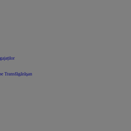
gajaților
e pe Transfăgărăşan