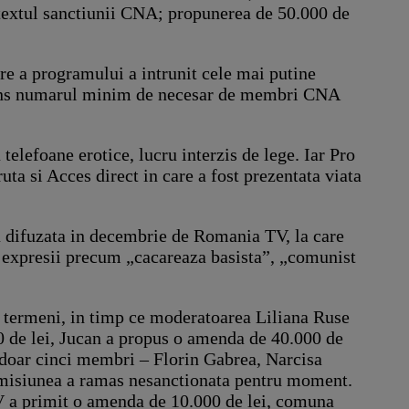
r textul sanctiunii CNA; propunerea de 50.000 de
ere a programului a intrunit cele mai putine
a strans numarul minim de necesar de membri CNA
elefoane erotice, lucru interzis de lege. Iar Pro
ta si Acces direct in care a fost prezentata viata
una difuzata in decembrie de Romania TV, la care
it expresii precum „cacareaza basista”, „comunist
e termeni, in timp ce moderatoarea Liliana Ruse
00 de lei, Jucan a propus o amenda de 40.000 de
e doar cinci membri – Florin Gabrea, Narcisa
r emisiunea a ramas nesanctionata pentru moment.
V a primit o amenda de 10.000 de lei, comuna