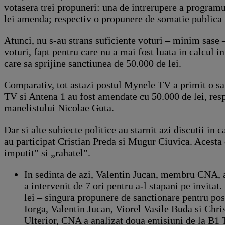
votasera trei propuneri: una de intrerupere a programu
lei amenda; respectiv o propunere de somatie publica
Atunci, nu s-au strans suficiente voturi – minim sase 
voturi, fapt pentru care nu a mai fost luata in calcul
care sa sprijine sanctiunea de 50.000 de lei.
Comparativ, tot astazi postul Mynele TV a primit o sanc
TV si Antena 1 au fost amendate cu 50.000 de lei, respe
manelistului Nicolae Guta.
Dar si alte subiecte politice au starnit azi discutii i
au participat Cristian Preda si Mugur Ciuvica. Acesta 
imputit” si „rahatel”.
In sedinta de azi, Valentin Jucan, membru CNA, a
a intervenit de 7 ori pentru a-l stapani pe invit
lei – singura propunere de sanctionare pentru pos
Iorga, Valentin Jucan, Viorel Vasile Buda si Chri
Ulterior, CNA a analizat doua emisiuni de la B1