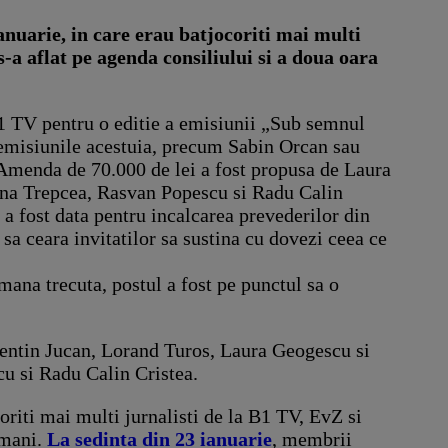
anuarie, in care erau batjocoriti mai multi
s-a aflat pe agenda consiliului si a doua oara
1 TV pentru o editie a emisiunii „Sub semnul
a emisiunile acestuia, precum Sabin Orcan sau
 Amenda de 70.000 de lei a fost propusa de Laura
ina Trepcea, Rasvan Popescu si Radu Calin
a fost data pentru incalcarea prevederilor din
 sa ceara invitatilor sa sustina cu dovezi ceea ce
ana trecuta, postul a fost pe punctul sa o
lentin Jucan, Lorand Turos, Laura Geogescu si
u si Radu Calin Cristea.
oriti mai multi jurnalisti de la B1 TV, EvZ si
amani.
La sedinta din 23 ianuarie
, membrii