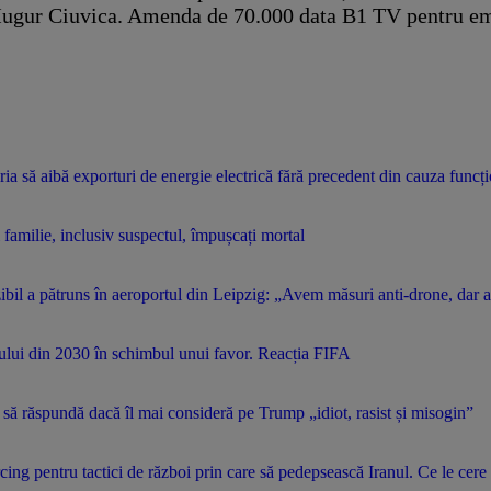
Mugur Ciuvica. Amenda de 70.000 data B1 TV pentru emi
 să aibă exporturi de energie electrică fără precedent din cauza funcți
familie, inclusiv suspectul, împușcați mortal
bil a pătruns în aeroportul din Leipzig: „Avem măsuri anti-drone, dar a
alului din 2030 în schimbul unui favor. Reacția FIFA
ă să răspundă dacă îl mai consideră pe Trump „idiot, rasist și misogin”
ng pentru tactici de război prin care să pedepsească Iranul. Ce le cere 