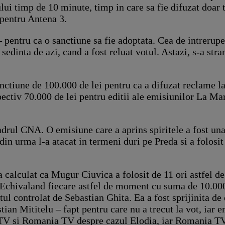
lui timp de 10 minute, timp in care sa fie difuzat doa
 pentru Antena 3.
– pentru ca o sanctiune sa fie adoptata. Cea de intrerup
 in sedinta de azi, cand a fost reluat votul. Astazi, s-
tiune de 100.000 de lei pentru ca a difuzat reclame la t
ctiv 70.000 de lei pentru editii ale emisiunilor La Maru
n cadrul CNA. O emisiune care a aprins spiritele a fost 
din urma l-a atacat in termeni duri pe Preda si a folos
 calculat ca Mugur Ciuvica a folosit de 11 ori astfel d
at. Echivaland fiecare astfel de moment cu suma de 10.0
tul controlat de Sebastian Ghita. Ea a fost sprijinita d
stian Mititelu – fapt pentru care nu a trecut la vot, ia
 TV si Romania TV despre cazul Elodia, iar Romania T