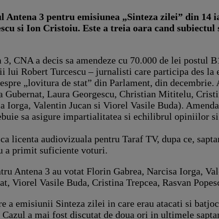
ul Antena 3 pentru emisiunea „Sinteza zilei” din 14 i
cu si Ion Cristoiu. Este a treia oara cand subiectul 
a 3, CNA a decis sa amendeze cu 70.000 de lei postul B
ii lui Robert Turcescu – jurnalisti care participa des l
spre „lovitura de stat” din Parlament, din decembrie.
a Gubernat, Laura Georgescu, Christian Mititelu, Crist
a Iorga, Valentin Jucan si Viorel Vasile Buda). Amenda 
uie sa asigure impartialitatea si echilibrul opiniilor si
a licenta audiovizuala pentru Taraf TV, dupa ce, saptam
u a primit suficiente voturi.
tru Antena 3 au votat Florin Gabrea, Narcisa Iorga, Va
t, Viorel Vasile Buda, Cristina Trepcea, Rasvan Popesc
 a emisiunii Sinteza zilei in care erau atacati si batjoc
. Cazul a mai fost discutat de doua ori in ultimele sapt