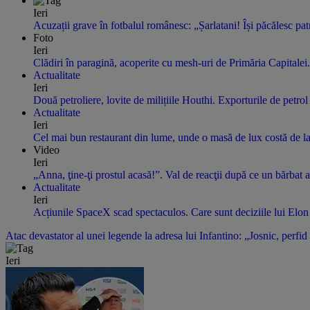
Ieri
Acuzații grave în fotbalul românesc: „Șarlatani! Își păcălesc pat
Foto
Ieri
Clădiri în paragină, acoperite cu mesh-uri de Primăria Capitalei.
Actualitate
Ieri
Două petroliere, lovite de milițiile Houthi. Exporturile de petrol
Actualitate
Ieri
Cel mai bun restaurant din lume, unde o masă de lux costă de la 7
Video
Ieri
„Anna, ţine-ţi prostul acasă!”. Val de reacţii după ce un bărbat 
Actualitate
Ieri
Acțiunile SpaceX scad spectaculos. Care sunt deciziile lui Elon 
Atac devastator al unei legende la adresa lui Infantino: „Josnic, perfid
Ieri