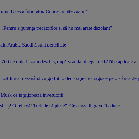
ronii. E ceva înfiorător. Cunosc multe cazuri”
 „Pentru siguranța trecătorilor și să nu mai arate dezolant”
 din Arabia Saudită sunt periclitate
00 de dolari, s-a redeschis, după scandalul legat de bătăile aplicate an
a fost filmat desenând cu graffiti o declaraţie de dragoste pe o stâncă d
Musk ce îngrijorează investitorii
 și laș! O relicvă! Trebuie să plece”. Ce acuzații grave îi aduce