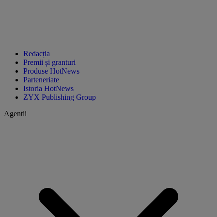
Redacția
Premii și granturi
Produse HotNews
Parteneriate
Istoria HotNews
ZYX Publishing Group
Agentii