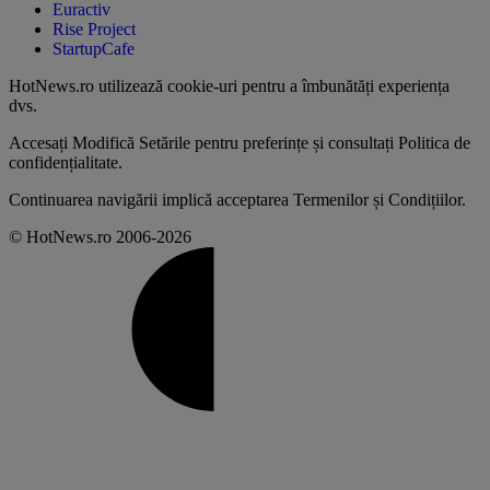
Euractiv
Rise Project
StartupCafe
HotNews.ro utilizează
cookie-uri pentru a îmbunătăți experiența
dvs
.
Accesați
Modifică Setările
pentru preferințe și consultați
Politica de
confidențialitate
.
Continuarea navigării implică acceptarea
Termenilor și Condițiilor
.
© HotNews.ro 2006-2026