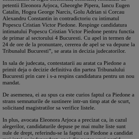
petentii Eleonora Arjoca, Gheorghe Pipera, Iancu Eugen
Catalin, Hogea George Narcis, Golu Adrian si Corcau
Alexandru Constantin in contradictoriu cu intimatul
Popescu Cristian Victor Piedone. Respinge candidatura
intimatului Popescu Cristian Victor Piedone pentru functia
de primar al sectorului 4 Bucuresti. Cu apel in termen de
24 de ore de la pronuntare, cererea de apel se va depune la
Tribunalul Bucuresti”, se arata in decizia judecatorilor.
In sala de judecata, contestatarii au aratat ca Piedone a
primit deja o decizie definitiva din partea Tribunalului
Bucuresti prin care i s-a respins candidatura pentru un nou
mandat.
De asemenea, ei au spus ca este curios faptul ca Piedone a
strans semnaturile de sustinere intr-un timp atat de scurt,
solicitand magistratilor sa verifice listele.
In plus, avocata Eleonora Arjoca a precizat ca, in cazul
alegerilor, candidaturile depuse pe mai multe liste sunt
nule de drept, referindu-se la faptul ca Piedone a candidat