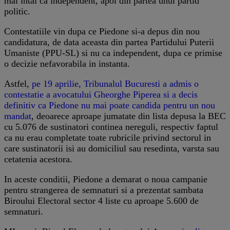
mai intai ca independent, apoi din partea unui partid
politic.
Contestatiile vin dupa ce Piedone si-a depus din nou
candidatura, de data aceasta din partea Partidului Puterii
Umaniste (PPU-SL) si nu ca independent, dupa ce primise
o decizie nefavorabila in instanta.
Astfel,
pe 19 aprilie, Tribunalul Bucuresti a admis o
contestatie a avocatului Gheorghe Piperea si a decis
definitiv ca Piedone nu mai poate candida pentru un nou
mandat
, deoarece aproape jumatate din lista depusa la BEC
cu 5.076 de sustinatori continea nereguli, respectiv faptul
ca nu erau completate toate rubricile privind sectorul in
care sustinatorii isi au domiciliul sau resedinta, varsta sau
cetatenia acestora.
In aceste conditii, Piedone a demarat o noua campanie
pentru strangerea de semnaturi si a prezentat sambata
Biroului Electoral sector 4 liste cu aproape 5.600 de
semnaturi.