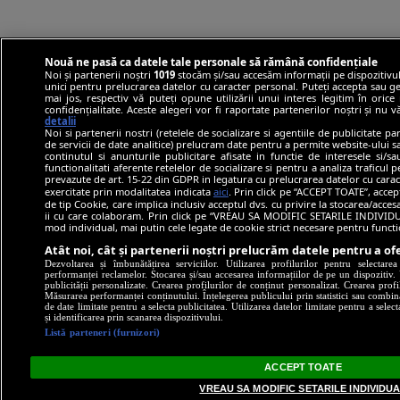
Nouă ne pasă ca datele tale personale să rămână confidențiale
Noi și partenerii noștri
1019
stocăm și/sau accesăm informații pe dispozitivul
unici pentru prelucrarea datelor cu caracter personal. Puteți accepta sau ge
mai jos, respectiv vă puteți opune utilizării unui interes legitim în ori
confidențialitate. Aceste alegeri vor fi raportate partenerilor noștri și nu 
detalii
Noi si partenerii nostri (retelele de socializare si agentiile de publicitate p
de servicii de date analitice) prelucram date pentru a permite website-ului 
continutul si anunturile publicitare afisate in functie de interesele si/s
functionalitati aferente retelelor de socializare si pentru a analiza traficul 
prevazute de art. 15-22 din GDPR in legatura cu prelucrarea datelor cu carac
exercitate prin modalitatea indicata
aici
. Prin click pe “ACCEPT TOATE”, accep
de tip Cookie, care implica inclusiv acceptul dvs. cu privire la stocarea/acce
ii cu care colaboram. Prin click pe “VREAU SA MODIFIC SETARILE INDIVIDUA
mod individual, mai putin cele legate de cookie strict necesare pentru funct
Atât noi, cât și partenerii noștri prelucrăm datele pentru a ofe
Dezvoltarea și îmbunătățirea serviciilor. Utilizarea profilurilor pentru selectare
performanței reclamelor. Stocarea și/sau accesarea informațiilor de pe un dispozitiv. U
publicității personalizate. Crearea profilurilor de conținut personalizat. Crearea profi
Măsurarea performanței conținutului. Înțelegerea publicului prin statistici sau combinaț
de date limitate pentru a selecta publicitatea. Utilizarea datelor limitate pentru a selec
și identificarea prin scanarea dispozitivului.
Listă parteneri (furnizori)
ACCEPT TOATE
VREAU SA MODIFIC SETARILE INDIVIDU