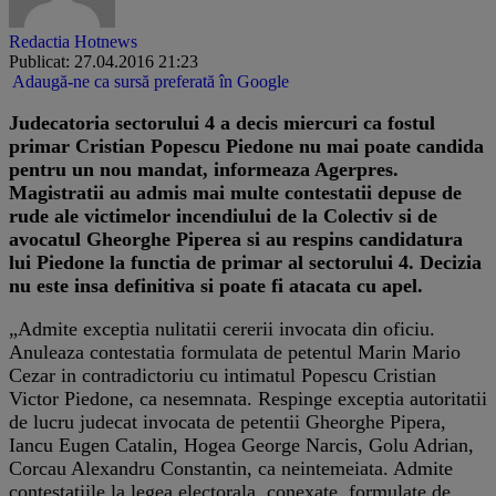
Redactia Hotnews
Publicat: 27.04.2016 21:23
Adaugă-ne ca sursă preferată în Google
Judecatoria sectorului 4 a decis miercuri ca fostul
primar Cristian Popescu Piedone nu mai poate candida
pentru un nou mandat, informeaza Agerpres.
Magistratii au admis mai multe contestatii depuse de
rude ale victimelor incendiului de la Colectiv si de
avocatul Gheorghe Piperea si au respins candidatura
lui Piedone la functia de primar al sectorului 4. Decizia
nu este insa definitiva si poate fi atacata cu apel.
„Admite exceptia nulitatii cererii invocata din oficiu.
Anuleaza contestatia formulata de petentul Marin Mario
Cezar in contradictoriu cu intimatul Popescu Cristian
Victor Piedone, ca nesemnata. Respinge exceptia autoritatii
de lucru judecat invocata de petentii Gheorghe Pipera,
Iancu Eugen Catalin, Hogea George Narcis, Golu Adrian,
Corcau Alexandru Constantin, ca neintemeiata. Admite
contestatiile la legea electorala, conexate, formulate de