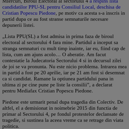
MIercuri, Biroul Electoral al sectorului 4
a respins lista
candidatilor PPU-SL pentru Consiliul Local, deschisa de
Cristian Popescu Piedone
, pe motiv ca acesta s-a inscris in
partid dupa ce au fost stranse semnaturile necesare
depunerii listei.
„Lista PPU(SL) a fost admisa in prima faza de biroul
electoral al sectorului 4 fara mine. Partidul a inceput sa
stranga semnaturi cu mult timp inainte, iar eu, fiind cap de
lista, cum am ajuns acolo… O aberatie. Am facut
contestatie la Judecatoria Sectorului 4 si in decursul zilei
de joi se va pronunta. Nu este nicio problema. Intrarea mea
in partid a fost pe 20 aprilie, iar pe 21 am fost si desemnat
ca si candidat. Ramane la optiunea partidului pana in
ultima zi pe cine pune pe liste la consilii”, a declarat
pentru Mediafax Cristian Popescu Piedone.
Piedone este urmarit penal dupa tragedia din Colectiv. De
altfel, el a demisionat in noimebrie 2015 din functia de
primar al Sectorului 4, pe fondul protestelor declansate de
tragedie, si sustinea la aceea vreme ca se retrage din viata
politica.