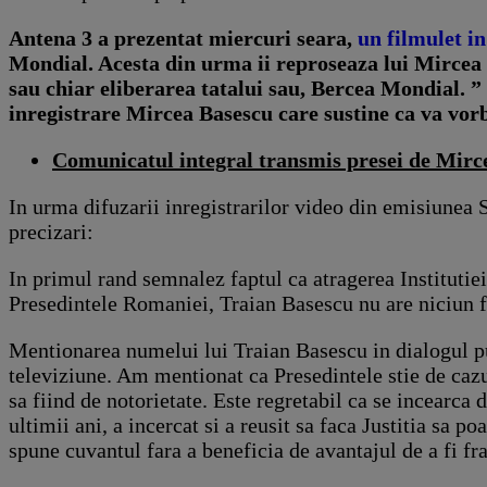
Antena 3 a prezentat miercuri seara,
un filmulet i
Mondial. Acesta din urma ii reproseaza lui Mircea B
sau chiar eliberarea tatalui sau, Bercea Mondial.
inregistrare Mircea Basescu care sustine ca va vorbi
Comunicatul integral transmis presei de Mirc
In urma difuzarii inregistrarilor video din emisiunea 
precizari:
In primul rand semnalez faptul ca atragerea Institutiei
Presedintele Romaniei, Traian Basescu nu are niciun f
Mentionarea numelui lui Traian Basescu in dialogul pu
televiziune. Am mentionat ca Presedintele stie de cazu
sa fiind de notorietate. Este regretabil ca se incearca 
ultimii ani, a incercat si a reusit sa faca Justitia sa 
spune cuvantul fara a beneficia de avantajul de a fi fr