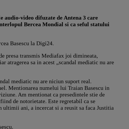
ile audio-video difuzate de Antena 3 care
terlopul Bercea Mondial si ca seful statului
rcea Basescu la Digi24.
 de presa transmis Mediafax joi dimineata,
iar atragerea sa in acest „scandal mediatic nu are
ndal mediatic nu are niciun suport real.
hel. Mentionarea numelui lui Traian Basescu in
viziune. Am mentionat ca presedintele stie de
fiind de notorietate. Este regretabil ca se
ultimii ani, a incercat si a reusit sa faca Justitia
sescu.