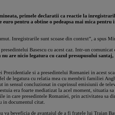
mineata, primele declaratii ca reactie la inregistrar
e euro pentru a obtine o pedeapsa mai mica pentru in
mut. Inregistrarile sunt scoase din context”, a spus Mi
 presedintelui Basescu cu acest caz. Intr-un comunicat
 nu are nicio legatura cu cazul presupusului santaj,
i Prezidentiale si a presedintelui Romaniei in acest sca
fel de legatura cu relatia mea cu membrii familiei Ang
t in sensul concluzionat in cuprinsul emisiunii de tele
estuia era foarte mediatizat la acel moment, situatia sa 
le in care presedintele Romaniei, prin activitatea sa din 
 in documentul citat.
u va beveficia de avantajul de a fi fratele lui Traian Ba