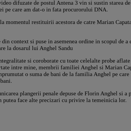
video difuzate de postul Antena 3 vin si sustin starea d
tiei pe care am dat-o in fata procurorului DNA.
 la momentul restituirii acestora de catre Marian Capat
 din context si puse in asemenea ordine in scopul de a d
toare la dosarul lui Anghel Sandu
tegralitate si coroborate cu toate celelalte probe aflate 
urtate intre mine, membrii familiei Anghel si Marian Cap
imprumutat o suma de bani de la familia Anghel pe care 
 bani.
icarea plangerii penale depuse de Florin Anghel si a p
 putea face alte precizari cu privire la temeinicia lor.