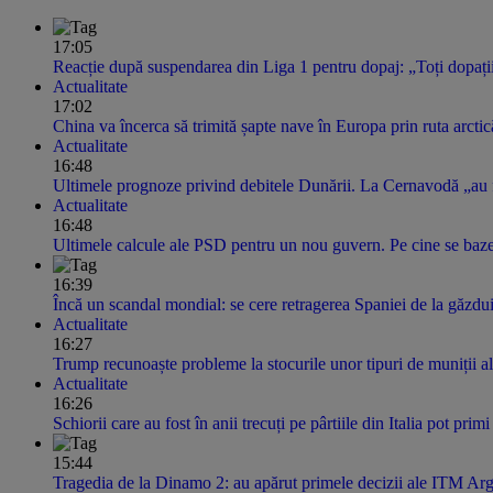
17:05
Reacție după suspendarea din Liga 1 pentru dopaj: „Toți dopați
Actualitate
17:02
China va încerca să trimită șapte nave în Europa prin ruta arctic
Actualitate
16:48
Ultimele prognoze privind debitele Dunării. La Cernavodă „au f
Actualitate
16:48
Ultimele calcule ale PSD pentru un nou guvern. Pe cine se bazea
16:39
Încă un scandal mondial: se cere retragerea Spaniei de la găzdu
Actualitate
16:27
Trump recunoaște probleme la stocurile unor tipuri de muniții a
Actualitate
16:26
Schiorii care au fost în anii trecuți pe pârtiile din Italia pot pri
15:44
Tragedia de la Dinamo 2: au apărut primele decizii ale ITM Arge