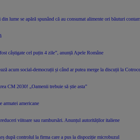
i din lume se apără spunând că au consumat alimente ori băuturi contam
ă
ost câștigate cel puțin 4 zile”, anunță Apele Române
ză acum social-democrații și când ar putea merge la discuții la Cotroc
irea CM 2030! „Oamenii trebuie să știe asta”
le armatei americane
mi reduceri viitoare sau rambursări. Anunțul autorităților italiene
ș după controlul la firma care a pus la dispoziție microbuzul