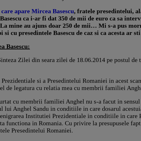
n care apare Mircea Basescu
, fratele presedintelui, 
asescu ca i-ar fi dat 350 de mii de euro ca sa inter
 ” La mine au ajuns doar 250 de mii… Mi s-a pus mor
 si cu presedintele Basescu de caz si ca acesta ar sti
ea Basescu:
Sinteza Zilei din seara zilei de 18.06.2014 pe postul de
 Prezidentiale si a Presedintelui Romaniei in acest scan
el de legatura cu relatia mea cu membrii familiei Angh
rtat cu membrii familiei Anghel nu s-a facut in sensul
l lui Anghel Sandu in conditiile in care dosarul acestui
denigrarea Institutiei Prezidentiale in conditiile in care
poata functiona in Romania. Cu privire la presupusele fapt
atele Presedintelui Romaniei.