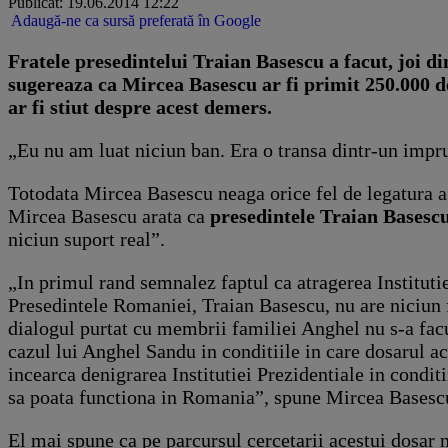
Publicat: 19.06.2014 12:22
Adaugă-ne ca sursă preferată în Google
Fratele presedintelui Traian Basescu a facut, joi di
sugereaza ca Mircea Basescu ar fi primit 250.000 d
ar fi stiut despre acest demers.
„Eu nu am luat niciun ban. Era o transa dintr-un impru
Totodata Mircea Basescu neaga orice fel de legatura a
Mircea Basescu arata ca
presedintele Traian Basescu
niciun suport real”.
„In primul rand semnalez faptul ca atragerea Institutie
Presedintele Romaniei, Traian Basescu, nu are niciun 
dialogul purtat cu membrii familiei Anghel nu s-a facu
cazul lui Anghel Sandu in conditiile in care dosarul ac
incearca denigrarea Institutiei Prezidentiale in conditii
sa poata functiona in Romania”, spune Mircea Basescu
El mai spune ca pe parcursul cercetarii acestui dosar n